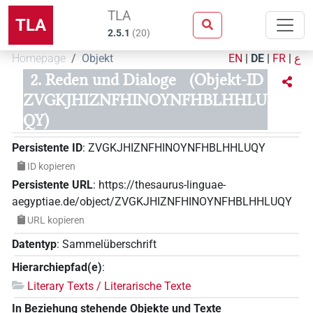
TLA
TLA
2.5.1
(
20
)
Homepage
Objekt
EN
|
DE
|
FR
|
ع
2. Reden und Dialoge
(Objekt-ID
ZVGKJHIZNFHINOYNFHBLHHLU
QY)
Persistente ID
:
ZVGKJHIZNFHINOYNFHBLHHLUQY
ID kopieren
Persistente URL
:
https://thesaurus-linguae-
aegyptiae.de/object/ZVGKJHIZNFHINOYNFHBLHHLUQY
URL kopieren
Datentyp
:
Sammelüberschrift
Hierarchiepfad(e)
:
Literary Texts / Literarische Texte
In Beziehung stehende Objekte und Texte