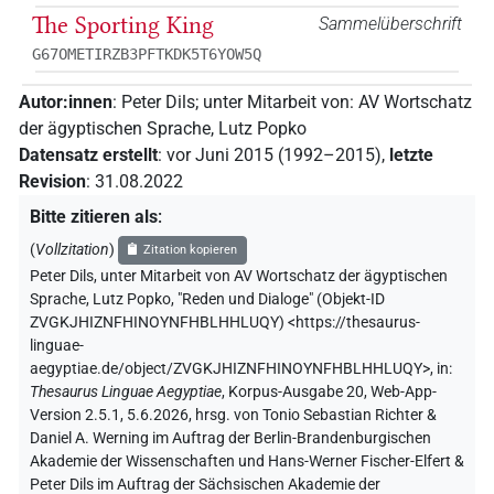
The Sporting King
Sammelüberschrift
G67OMETIRZB3PFTKDK5T6YOW5Q
Autor:innen
:
Peter Dils
;
unter Mitarbeit von
:
AV Wortschatz
der ägyptischen Sprache
,
Lutz Popko
Datensatz erstellt
:
vor Juni 2015 (1992–2015)
,
letzte
Revision
:
31.08.2022
Bitte zitieren als
:
(
Vollzitation
)
Zitation kopieren
Peter Dils
,
unter Mitarbeit von
AV Wortschatz der ägyptischen
Sprache
,
Lutz Popko
,
"Reden und Dialoge" (
Objekt-ID
ZVGKJHIZNFHINOYNFHBLHHLUQY
)
<https://thesaurus-
linguae-
aegyptiae.de/object/ZVGKJHIZNFHINOYNFHBLHHLUQY>
,
in
:
Thesaurus Linguae Aegyptiae
,
Korpus-Ausgabe 20, Web-App-
Version 2.5.1, 5.6.2026, hrsg. von Tonio Sebastian Richter &
Daniel A. Werning im Auftrag der Berlin-Brandenburgischen
Akademie der Wissenschaften und Hans-Werner Fischer-Elfert &
Peter Dils im Auftrag der Sächsischen Akademie der