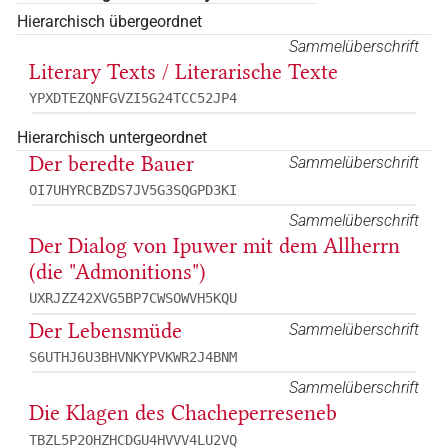
Hierarchisch übergeordnet
Sammelüberschrift
Literary Texts / Literarische Texte
YPXDTEZQNFGVZI5G24TCC52JP4
Hierarchisch untergeordnet
Der beredte Bauer
Sammelüberschrift
OI7UHYRCBZDS7JV5G3SQGPD3KI
Sammelüberschrift
Der Dialog von Ipuwer mit dem Allherrn
(die "Admonitions")
UXRJZZ42XVG5BP7CWSOWVH5KQU
Der Lebensmüde
Sammelüberschrift
S6UTHJ6U3BHVNKYPVKWR2J4BNM
Sammelüberschrift
Die Klagen des Chacheperreseneb
TBZL5P2OHZHCDGU4HVVV4LU2VQ