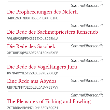
Sammelüberschrift
Die Prophezeiungen des Neferti
J4DCZG3TNBDTHG5LPHBAKFCIPU
Sammelüberschrift
Die Rede des Sachmetpriesters Renseneb
VVL6RV2RFFDX3IIZKDL3J5ENLA
Die Rede des Sasobek
Sammelüberschrift
XMTUHEJQP5CSDE23RI3QKNBXPE
Sammelüberschrift
Die Rede des Vogelfängers Juru
KV7D4XYML5C2ZAQLSVNL2XXEQM
Eine Rede aus Abydos
Sammelüberschrift
UBF7E7FFYJE25LBLDABW7B37VY
Sammelüberschrift
The Pleasures of Fishing and Fowling
ZCTDDNA4NVHM7LQH43FOYBQQZ4