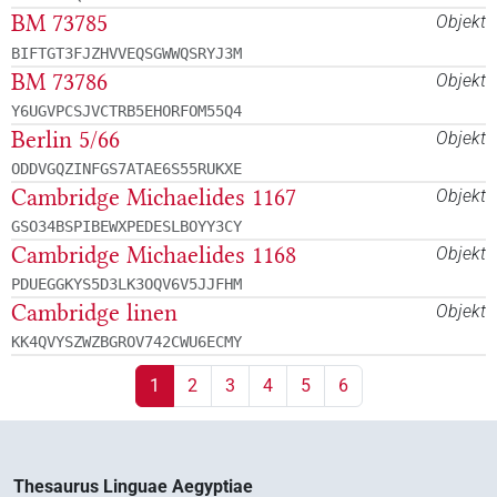
BM 73785
Objekt
BIFTGT3FJZHVVEQSGWWQSRYJ3M
BM 73786
Objekt
Y6UGVPCSJVCTRB5EHORFOM55Q4
Berlin 5/66
Objekt
ODDVGQZINFGS7ATAE6S55RUKXE
Cambridge Michaelides 1167
Objekt
GSO34BSPIBEWXPEDESLBOYY3CY
Cambridge Michaelides 1168
Objekt
PDUEGGKYS5D3LK3OQV6V5JJFHM
Cambridge linen
Objekt
KK4QVYSZWZBGROV742CWU6ECMY
1
2
3
4
5
6
Thesaurus Linguae Aegyptiae