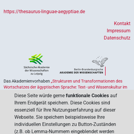
https://thesaurus-linguae-aegyptiae.de
Kontakt
Impressum
Datenschutz
Das Akademienvorhaben
„Strukturen und Transformationen des
Wortschatzes der ägyptischen Sprache: Text- und Wissenskultur im
Alten Ägypten‟
ist Teil des von Bund und Ländern geförderten
Diese Seite würde gerne
funktionale Cookies
auf
Akademienprogramms
, das der Erhaltung, Sicherung und
Ihrem Endgerät speichern. Diese Cookies sind
Vergegenwärtigung unseres kulturellen Erbes dient. Koordiniert wird
essenziell für Ihre Nutzungserfahrung auf dieser
das Programm von der
Union der Deutschen Akademien der
Webseite. Sie speichern beispielsweise Ihre
Wissenschaften
.
individuellen Einstellungen zu Button-Zuständen
(z.B. ob Lemma-Nummern eingeblendet werden