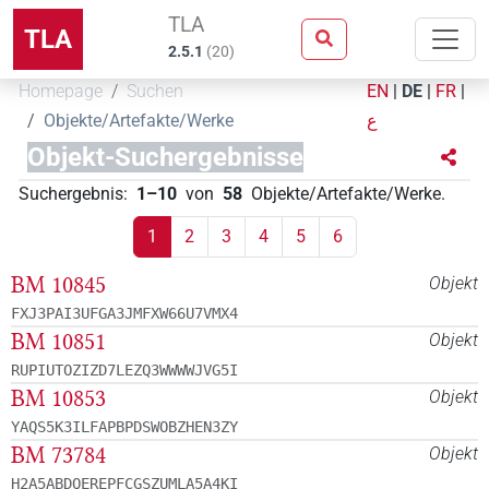
TLA
TLA
2.5.1
(
20
)
Homepage
Suchen
EN
|
DE
|
FR
|
Objekte/Artefakte/Werke
ع
Objekt-Suchergebnisse
Suchergebnis
:
1–10
von
58
Objekte/Artefakte/Werke
.
1
2
3
4
5
6
BM 10845
Objekt
FXJ3PAI3UFGA3JMFXW66U7VMX4
BM 10851
Objekt
RUPIUTOZIZD7LEZQ3WWWWJVG5I
BM 10853
Objekt
YAQS5K3ILFAPBPDSWOBZHEN3ZY
BM 73784
Objekt
H2A5ABDQEREPFCGSZUMLA5A4KI