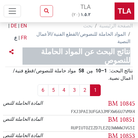
TLA
TLA
)
٢٠
(
۱.٥.٢
الصفحة الرئيسية
بحث
EN
|
DE
|
المواد الحاملة للنصوص/القطع الفنية/الأعمال
FR
|
ع
النصية
نتائج البحث عن المواد الحاملة
للنصوص
نتائج البحث
:
1–10
مِن
58
مواد حاملة للنصوص/قطع فنية/
أعمال نصية
.
6
5
4
3
2
1
BM 10845
المادة الحاملة للنص
FXJ3PAI3UFGA3JMFXW66U7VMX4
BM 10851
المادة الحاملة للنص
RUPIUTOZIZD7LEZQ3WWWWJVG5I
BM 10853
المادة الحاملة للنص