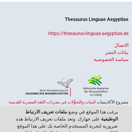
Thesaurus Linguae Aegyptiae
https://thesaurus-linguae-aegyptiae.de
الاتصال
بيانات النشر
سياسة الخصوصية
مشروع الأكاديميات ‏
البنيات والتحوُّلات في مفردات اللغة المصرية القديمة:
حضارة النصوص والمعرفة في مصر القديمة
هو جزء من
برنامج الاكاديميات
يرغب هذا الموقع في وضع
ملفات تعريف الارتباط
الممول من قبل الحكومة الاتحادية وحكومات الولايات بجمهورية ألمانيا
الوظيفية
على جهازك. وتعد ملفات تعريف الارتباط هذه
الاتحادية، وهو يهدف إلى الحفاظ على تراثنا الثقافي واسترجاعه واستكشافه.
ضرورية لتجربة المستخدم الخاصة بك على هذا الموقع
يُنسَّق البرنامج من قِبل
اتحاد الأكاديميات الألمانية للعلوم والإنسانيات
‏.