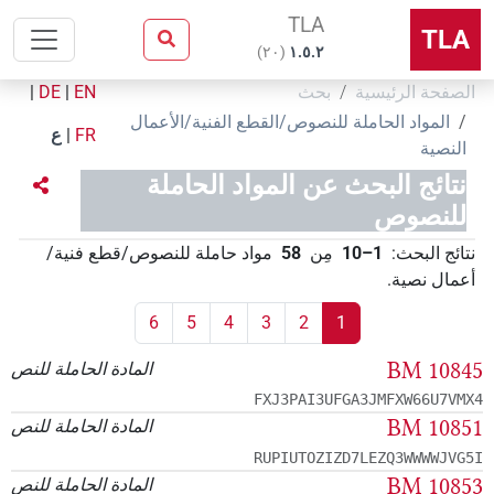
TLA
TLA
)
٢٠
(
۱.٥.٢
الصفحة الرئيسية
بحث
EN
|
DE
|
المواد الحاملة للنصوص/القطع الفنية/الأعمال
FR
|
ع
النصية
نتائج البحث عن المواد الحاملة
للنصوص
نتائج البحث
:
1–10
مِن
58
مواد حاملة للنصوص/قطع فنية/
أعمال نصية
.
6
5
4
3
2
1
BM 10845
المادة الحاملة للنص
FXJ3PAI3UFGA3JMFXW66U7VMX4
BM 10851
المادة الحاملة للنص
RUPIUTOZIZD7LEZQ3WWWWJVG5I
BM 10853
المادة الحاملة للنص