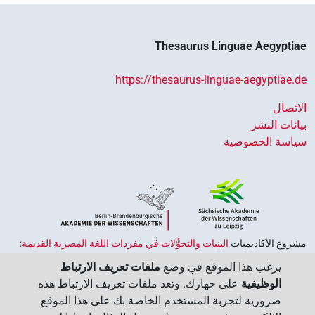
Thesaurus Linguae Aegyptiae
https://thesaurus-linguae-aegyptiae.de
الاتصال
بيانات النشر
سياسة الخصوصية
مشروع الأكاديميات ‏
البنيات والتحوُّلات في مفردات اللغة المصرية القديمة:
حضارة النصوص والمعرفة في مصر القديمة
هو جزء من
برنامج الاكاديميات
يرغب هذا الموقع في وضع
ملفات تعريف الارتباط
الممول من قبل الحكومة الاتحادية وحكومات الولايات بجمهورية ألمانيا
الوظيفية
على جهازك. وتعد ملفات تعريف الارتباط هذه
الاتحادية، وهو يهدف إلى الحفاظ على تراثنا الثقافي واسترجاعه واستكشافه.
ضرورية لتجربة المستخدم الخاصة بك على هذا الموقع
يُنسَّق البرنامج من قِبل
اتحاد الأكاديميات الألمانية للعلوم والإنسانيات
‏.