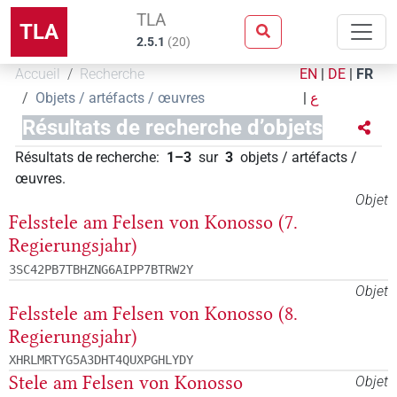
TLA
TLA
2.5.1
(
20
)
Accueil
Recherche
EN
|
DE
|
FR
Objets / artéfacts / œuvres
|
ع
Résultats de recherche d’objets
Résultats de recherche
:
1–3
sur
3
objets / artéfacts /
œuvres
.
Objet
Felsstele am Felsen von Konosso (7.
Regierungsjahr)
3SC42PB7TBHZNG6AIPP7BTRW2Y
Objet
Felsstele am Felsen von Konosso (8.
Regierungsjahr)
XHRLMRTYG5A3DHT4QUXPGHLYDY
Stele am Felsen von Konosso
Objet