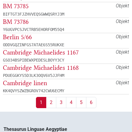
BM 73785
Objekt
BIFTGT3FJZHVVEQSGWWQSRYJ3M
BM 73786
Objekt
Y6UGVPCSJVCTRB5EHORFOM55Q4
Berlin 5/66
Objekt
ODDVGQZINFGS7ATAE6S55RUKXE
Cambridge Michaelides 1167
Objekt
GSO34BSPIBEWXPEDESLBOYY3CY
Cambridge Michaelides 1168
Objekt
PDUEGGKYS5D3LK3OQV6V5JJFHM
Cambridge linen
Objekt
KK4QVYSZWZBGROV742CWU6ECMY
1
2
3
4
5
6
Thesaurus Linguae Aegyptiae