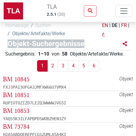
TLA
TLA
2.5.1
(
20
)
Homepage
Suchen
EN
|
DE
|
FR
|
Objekte/Artefakte/Werke
ع
Objekt-Suchergebnisse
Suchergebnis
:
1–10
von
58
Objekte/Artefakte/Werke
.
1
2
3
4
5
6
BM 10845
Objekt
FXJ3PAI3UFGA3JMFXW66U7VMX4
BM 10851
Objekt
RUPIUTOZIZD7LEZQ3WWWWJVG5I
BM 10853
Objekt
YAQS5K3ILFAPBPDSWOBZHEN3ZY
BM 73784
Objekt
H2A5ABDQEREPFCGSZUMLA5A4KI