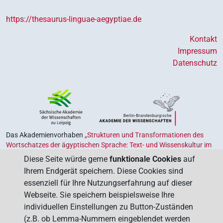
https://thesaurus-linguae-aegyptiae.de
Kontakt
Impressum
Datenschutz
Das Akademienvorhaben
„Strukturen und Transformationen des
Wortschatzes der ägyptischen Sprache: Text- und Wissenskultur im
Alten Ägypten‟
ist Teil des von Bund und Ländern geförderten
Diese Seite würde gerne
funktionale Cookies
auf
Akademienprogramms
, das der Erhaltung, Sicherung und
Ihrem Endgerät speichern. Diese Cookies sind
Vergegenwärtigung unseres kulturellen Erbes dient. Koordiniert wird
essenziell für Ihre Nutzungserfahrung auf dieser
das Programm von der
Union der Deutschen Akademien der
Webseite. Sie speichern beispielsweise Ihre
Wissenschaften
.
individuellen Einstellungen zu Button-Zuständen
(z.B. ob Lemma-Nummern eingeblendet werden