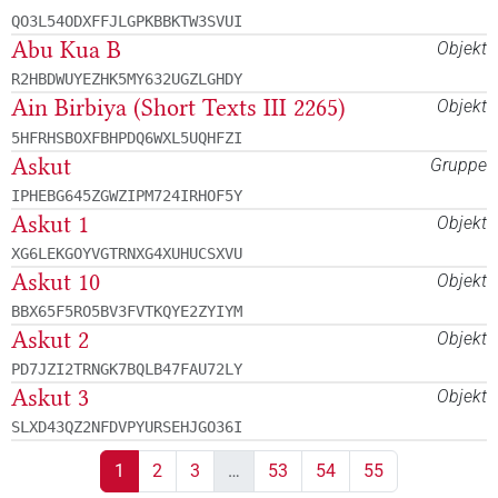
QO3L54ODXFFJLGPKBBKTW3SVUI
Abu Kua B
Objekt
R2HBDWUYEZHK5MY632UGZLGHDY
Ain Birbiya (Short Texts III 2265)
Objekt
5HFRHSBOXFBHPDQ6WXL5UQHFZI
Askut
Gruppe
IPHEBG645ZGWZIPM724IRHOF5Y
Askut 1
Objekt
XG6LEKGOYVGTRNXG4XUHUCSXVU
Askut 10
Objekt
BBX65F5RO5BV3FVTKQYE2ZYIYM
Askut 2
Objekt
PD7JZI2TRNGK7BQLB47FAU72LY
Askut 3
Objekt
SLXD43QZ2NFDVPYURSEHJGO36I
1
2
3
…
53
54
55