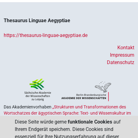
Thesaurus Linguae Aegyptiae
https://thesaurus-linguae-aegyptiae.de
Kontakt
Impressum
Datenschutz
Das Akademienvorhaben
„Strukturen und Transformationen des
Wortschatzes der ägyptischen Sprache: Text- und Wissenskultur im
Alten Ägypten‟
ist Teil des von Bund und Ländern geförderten
Diese Seite würde gerne
funktionale Cookies
auf
Akademienprogramms
, das der Erhaltung, Sicherung und
Ihrem Endgerät speichern. Diese Cookies sind
Vergegenwärtigung unseres kulturellen Erbes dient. Koordiniert wird
essenziell für Ihre Nutzungserfahrung auf dieser
das Programm von der
Union der Deutschen Akademien der