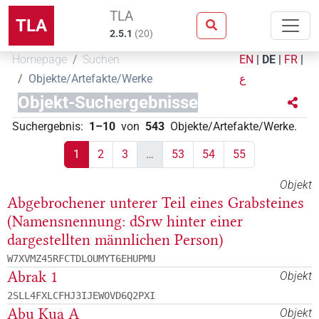
TLA
TLA
2.5.1
(
20
)
Homepage
Suchen
EN
|
DE
|
FR
|
Objekte/Artefakte/Werke
ع
Objekt-Suchergebnisse
Suchergebnis
:
1–10
von
543
Objekte/Artefakte/Werke
.
1
2
3
…
53
54
55
Objekt
Abgebrochener unterer Teil eines Grabsteines
(Namensnennung: dSrw hinter einer
dargestellten männlichen Person)
W7XVMZ45RFCTDLOUMYT6EHUPMU
Abrak 1
Objekt
2SLL4FXLCFHJ3IJEWOVD6Q2PXI
Abu Kua A
Objekt