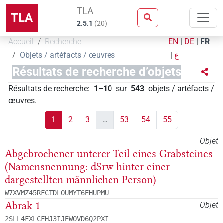
TLA
TLA
2.5.1
(
20
)
Accueil
Recherche
EN
|
DE
|
FR
Objets / artéfacts / œuvres
|
ع
Résultats de recherche d’objets
Résultats de recherche
:
1–10
sur
543
objets / artéfacts /
œuvres
.
1
2
3
…
53
54
55
Objet
Abgebrochener unterer Teil eines Grabsteines
(Namensnennung: dSrw hinter einer
dargestellten männlichen Person)
W7XVMZ45RFCTDLOUMYT6EHUPMU
Abrak 1
Objet
2SLL4FXLCFHJ3IJEWOVD6Q2PXI