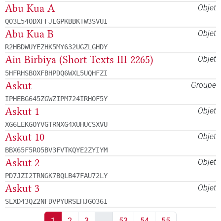
Abu Kua A
Objet
QO3L54ODXFFJLGPKBBKTW3SVUI
Abu Kua B
Objet
R2HBDWUYEZHK5MY632UGZLGHDY
Ain Birbiya (Short Texts III 2265)
Objet
5HFRHSBOXFBHPDQ6WXL5UQHFZI
Askut
Groupe
IPHEBG645ZGWZIPM724IRHOF5Y
Askut 1
Objet
XG6LEKGOYVGTRNXG4XUHUCSXVU
Askut 10
Objet
BBX65F5RO5BV3FVTKQYE2ZYIYM
Askut 2
Objet
PD7JZI2TRNGK7BQLB47FAU72LY
Askut 3
Objet
SLXD43QZ2NFDVPYURSEHJGO36I
1
2
3
…
53
54
55