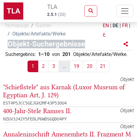
TLA
TLA
2.5.1
(
20
)
Homepage
Suchen
EN
|
DE
|
FR
|
Objekte/Artefakte/Werke
ع
Objekt-Suchergebnisse
Suchergebnis
:
1–10
von
201
Objekte/Artefakte/Werke
.
1
2
3
…
19
20
21
Objekt
"Schießstele" aus Karnak (Luxor Museum of
Egyptian Art, J. 129)
EST4P5JCC5GEJGH2MF43P53OU4
400-Jahr-Stele Ramses II.
Objekt
HZGV3J42Y5FEDLP6WDSGQDU4PY
Objekt
Annaleninschrift Amenemhets II. Fragment M