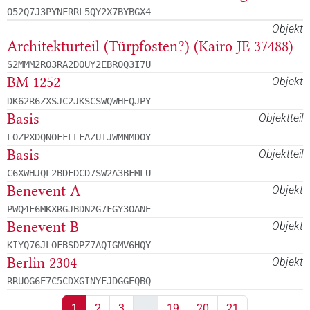
O52Q7J3PYNFRRL5QY2X7BYBGX4
Objekt
Architekturteil (Türpfosten?) (Kairo JE 37488)
S2MMM2RO3RA2DOUY2EBROQ3I7U
BM 1252
Objekt
DK62R6ZXSJC2JKSCSWQWHEQJPY
Basis
Objektteil
LOZPXDQNOFFLLFAZUIJWMNMDOY
Basis
Objektteil
C6XWHJQL2BDFDCD7SW2A3BFMLU
Benevent A
Objekt
PWQ4F6MKXRGJBDN2G7FGY3OANE
Benevent B
Objekt
KIYQ76JLOFBSDPZ7AQIGMV6HQY
Berlin 2304
Objekt
RRUOG6E7C5CDXGINYFJDGGEQBQ
1
2
3
…
19
20
21