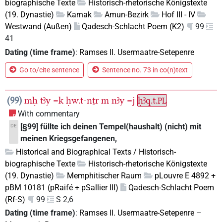
biographische Texte
Historisch-rhetorische Königstexte
(19. Dynastie)
Karnak
Amun-Bezirk
Hof III - IV
Westwand (Außen)
Qadesch-Schlacht Poem (K2)
99
41
Dating (time frame)
:
Ramses II. Usermaatre-Setepenre
Go to/cite sentence
Sentence no. 73 in co(n)text
99
mḥ
tꜣy
=k
ḥw.t-nṯr
m
nꜣy
=j
ḥꜣq.t.
PL
With commentary
[§99] füllte ich deinen Tempel(haushalt) (nicht) mit
DE
meinen Kriegsgefangenen,
Historical and Biographical Texts / Historisch-
biographische Texte
Historisch-rhetorische Königstexte
(19. Dynastie)
Memphitischer Raum
pLouvre E 4892 +
pBM 10181 (pRaifé + pSallier III)
Qadesch-Schlacht Poem
(Rf-S)
99
S 2,6
Dating (time frame)
:
Ramses II. Usermaatre-Setepenre
–