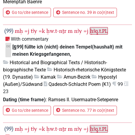
Merenptah Baenre
Go to/cite sentence
Sentence no. 39 in co(n)text
99
mḥ
=j
tꜣy
=k
ḥw.t-nṯr
m
nꜣy
=j
ḥꜣq.t.
PL
With commentary
[§99] füllte ich (nicht) deinen Tempel(haushalt) mit
DE
meinen Kriegsgefangenen,
Historical and Biographical Texts / Historisch-
biographische Texte
Historisch-rhetorische Königstexte
(19. Dynastie)
Karnak
Amun-Bezirk
Hypostyl
(Außen)/Südwand
Qadesch-Schlacht Poem (K1)
99
23
Dating (time frame)
:
Ramses II. Usermaatre-Setepenre
Go to/cite sentence
Sentence no. 77 in co(n)text
99
mḥ
=j
tꜣy
=k
ḥw.t-nṯr
m
nꜣy
=j
ḥꜣq.t.
PL