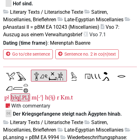
Hof sind.
Literary Texts / Literarische Texte
Satiren,
Miscellanies, Brieflehren
Late-Egyptian Miscellanies
pAnastasi II = pBM EA 10243 (Miscellanies)
Vso 7:
Auszug aus einem Verwaltungsbrief
Vso 7.1
Dating (time frame)
:
Merenptah Baenre
Go to/cite sentence
Sentence no. 2 in co(n)text
pꜣ
ḥꜣq{.
}
m{-ꜥ}
h(ꜣi̯)
r
Km.t
PL
With commentary
Der Kriegsgefangene steigt nach Ägypten hinab.
DE
Literary Texts / Literarische Texte
Satiren,
Miscellanies, Brieflehren
Late-Egyptian Miscellanies
pLansing = pBM EA 9994
Wiederbeschriftungsphase: