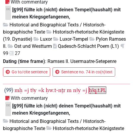
With commentary
[§99] füllte ich (nicht) deinen Tempel(haushalt) mit
DE
meinen Kriegsgefangenen,
Historical and Biographical Texts / Historisch-
biographische Texte
Historisch-rhetorische Königstexte
(19. Dynastie)
Luxor
Luxor-Tempel
Pylon Ramses
II.
Ost und Westturm
Qadesch-Schlacht Poem (L1)
99
27
Dating (time frame)
:
Ramses II. Usermaatre-Setepenre
Go to/cite sentence
Sentence no. 74 in co(n)text
99
mḥ
=j
tꜣy
=k
ḥw.t-nṯr
m
nꜣy
=j
ḥꜣq.t.
PL
With commentary
[§99] füllte ich (nicht) deinen Tempel(haushalt) mit
DE
meinen Kriegsgefangenen,
Historical and Biographical Texts / Historisch-
biographische Texte
Historisch-rhetorische Königstexte