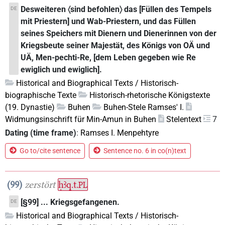
Desweiteren 〈sind befohlen〉 das [Füllen des Tempels
DE
mit Priestern] und Wab-Priestern, und das Füllen
seines Speichers mit Dienern und Dienerinnen von der
Kriegsbeute seiner Majestät, des Königs von OÄ und
UÄ, Men-pechti-Re, [dem Leben gegeben wie Re
ewiglich und ewiglich].
Historical and Biographical Texts / Historisch-
biographische Texte
Historisch-rhetorische Königstexte
(19. Dynastie)
Buhen
Buhen-Stele Ramses' I.
Widmungsinschrift für Min-Amun in Buhen
Stelentext
7
Dating (time frame)
:
Ramses I. Menpehtyre
Go to/cite sentence
Sentence no. 6 in co(n)text
99
zerstört
ḥꜣq.t.
PL
[§99] ... Kriegsgefangenen.
DE
Historical and Biographical Texts / Historisch-