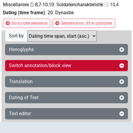
Miscellanies
8,7-10,10: Soldatencharakteristik
10,4
Dating (time frame)
:
20. Dynastie
Go to/cite sentence
Sentence no. 33 in co(n)text
Sort by
Hieroglyphs
Switch annotation/block view
Translation
Dating of Text
Text editor