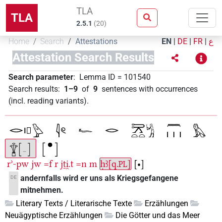
TLA
TLA
2.5.1
(
20
)
Home
Search
Attestations
EN
|
DE
|
FR
|
ع
Attestation Search Results
Search parameter
:
Lemma ID
=
101540
Search results
:
1–9
of
9
sentences with occurrences
(incl. reading variants)
.
rʾ-pw
jw
=f
r
jṯi̯.t
=n
m
ḥꜣ[q.
]
[•]
PL
andernfalls wird er uns als Kriegsgefangene
DE
mitnehmen.
Literary Texts / Literarische Texte
Erzählungen
Neuägyptische Erzählungen
Die Götter und das Meer