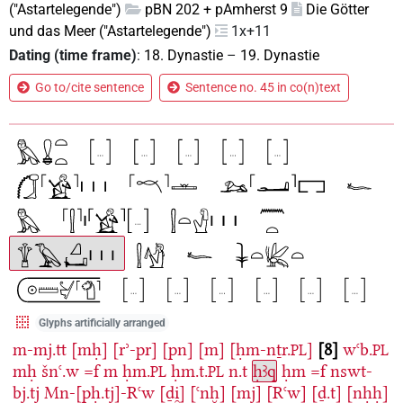
("Astartelegende")
pBN 202 + pAmherst 9
Die Götter
und das Meer ("Astartelegende")
1x+11
Dating (time frame)
:
18. Dynastie
–
19. Dynastie
Go to/cite sentence
Sentence no. 45 in co(n)text
Glyphs artificially arranged
m-mj.tt
[mḥ]
[rʾ-pr]
[pn]
[m]
[ḥm-nṯr.
]
8
wꜥb.
PL
PL
mḥ
šnꜥ.w
=f
m
ḥm.
ḥm.t.
n.t
ḥꜣq
ḥm
=f
nswt-
PL
PL
bj.tj
Mn-[pḥ.tj]-Rꜥw
[ḏi̯]
[ꜥnḫ]
[mj]
[Rꜥw]
[ḏ.t]
[nḥḥ]