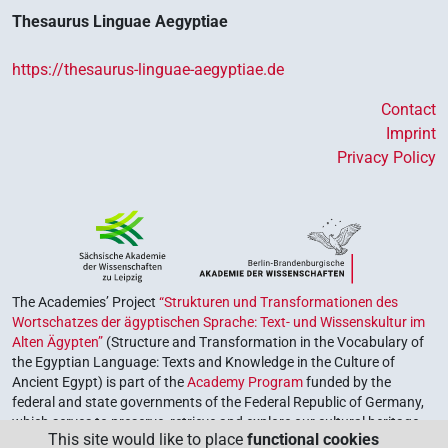
Thesaurus Linguae Aegyptiae
https://thesaurus-linguae-aegyptiae.de
Contact
Imprint
Privacy Policy
The Academies’ Project
“Strukturen und Transformationen des
Wortschatzes der ägyptischen Sprache: Text- und Wissenskultur im
Alten Ägypten”
(Structure and Transformation in the Vocabulary of
the Egyptian Language: Texts and Knowledge in the Culture of
Ancient Egypt) is part of the
Academy Program
funded by the
federal and state governments of the Federal Republic of Germany,
which serves to preserve, retrieve and explore our cultural heritage.
This site would like to place
functional cookies
The program is coordinated by the
Union of the German Academies