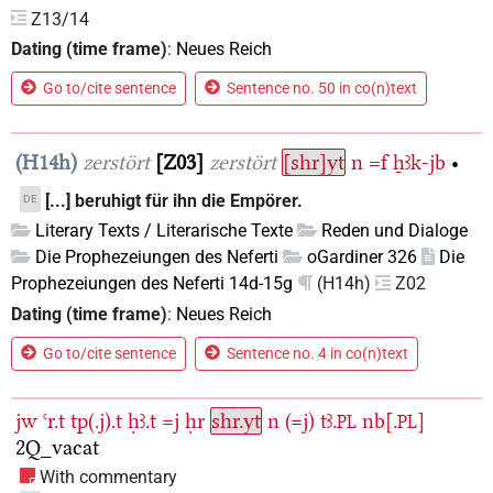
Z13/14
Dating (time frame)
:
Neues Reich
Go to/cite sentence
Sentence no. 50 in co(n)text
H14h
zerstört
Z03
zerstört
[shr]yt
n
=f
ẖꜣk-jb
•
[...] beruhigt für ihn die Empörer.
DE
Literary Texts / Literarische Texte
Reden und Dialoge
Die Prophezeiungen des Neferti
oGardiner 326
Die
Prophezeiungen des Neferti 14d-15g
(H14h)
Z02
Dating (time frame)
:
Neues Reich
Go to/cite sentence
Sentence no. 4 in co(n)text
jw
ꜥr.t
tp(.j).t
ḥꜣ.t
=j
ḥr
shr.yt
n
(=j)
tꜣ.
nb[.
]
PL
PL
2Q_vacat
With commentary