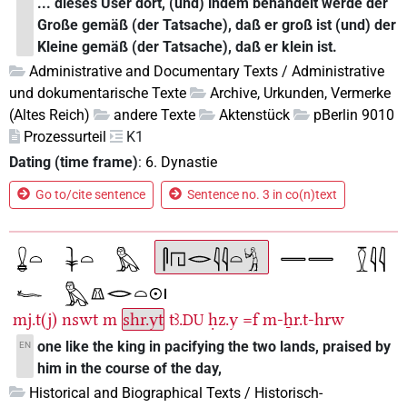
... dieses User dort, (und) indem behandelt werde der
Große gemäß (der Tatsache), daß er groß ist (und) der
Kleine gemäß (der Tatsache), daß er klein ist.
Administrative and Documentary Texts / Administrative
und dokumentarische Texte
Archive, Urkunden, Vermerke
(Altes Reich)
andere Texte
Aktenstück
pBerlin 9010
Prozessurteil
K1
Dating (time frame)
:
6. Dynastie
Go to/cite sentence
Sentence no. 3 in co(n)text
mj.t(j)
nswt
m
shr.yt
tꜣ.
ḥz.y
=f
m-ẖr.t-hrw
DU
one like the king in pacifying the two lands, praised by
EN
him in the course of the day,
Historical and Biographical Texts / Historisch-