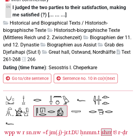
I judged the two parties to their satisfaction, making
EN
me satisfied (?) [... ... ...]
Historical and Biographical Texts / Historisch-
biographische Texte
Historisch-biographische Texte
(Mittleres Reich und 2. Zwischenzeit)
Biographien der 11.
und 12. Dynastie
Biographien aus Assiut
Grab des
Djefaihapi (Siut I)
Great hall, Ostwand, Nordhälfte
Text
261-268
266
Dating (time frame)
:
Sesostris I. Cheperkare
Go to/cite sentence
Sentence no. 10 in co(n)text
wpp
w
r
sn.nw
=f
jm(.j)-jr.t.
ḥnmm.t
shrr
tꜣ
r-ḏr
DU