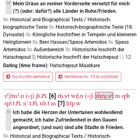
Mein Uräus an meiner Vorderseite versetzt für mich
DE
(?) (oder: dafür?) alle Länder in Ruhe/Frieden.
Historical and Biographical Texts / Historisch-
biographische Texte
Historisch-biographische Texte (18.
Dynastie)
Königliche Inschriften in Tempeln und kleineren
Heiligtümern
Beni Hassan/Speos Artemidos
Speos
Artemidos
Außenbereich
Historische Inschrift der
Hatschepsut
Historische Inschrift der Hatschepsut
12
Dating (time frame)
:
Hatschepsut Maatkare
Go to/cite sentence
Sentence no. 15 in co(n)text
s⸢jꜣm⸣.n
(=j)
jb.
6
rḫ.yt
wḏ.n
(=j)
shru̯.yt
m-qꜣb
PL
spꜣ.t.
nʾ.t.
nb.t
m
7
ḥtp.w
PL
PL
Ich habe die Herzen der Untertanen wohlwollend
DE
gemacht, ich habe Zufriedenheit in den Gauen
angeordnet, (und nun) sind alle Städte in Frieden.
Historical and Biographical Texts / Historisch-