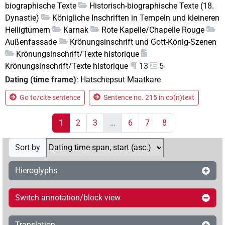
biographische Texte
Historisch-biographische Texte (18.
Dynastie)
Königliche Inschriften in Tempeln und kleineren
Heiligtümern
Karnak
Rote Kapelle/Chapelle Rouge
Außenfassade
Krönungsinschrift und Gott-König-Szenen
Krönungsinschrift/Texte historique
Krönungsinschrift/Texte historique
13
5
Dating (time frame)
:
Hatschepsut Maatkare
Go to/cite sentence
Sentence no. 215 in co(n)text
1
2
3
…
6
7
8
Sort by
Hieroglyphs
Switch annotation/block view
Translation