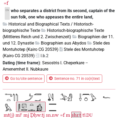
=f
who separates a district from its second, captain of the
EN
sun folk, one who appeases the entire land,
Historical and Biographical Texts / Historisch-
biographische Texte
Historisch-biographische Texte
(Mittleres Reich und 2. Zwischenzeit)
Biographien der 11.
und 12. Dynastie
Biographien aus Abydos
Stele des
Montuhotep (Kairo CG 20539)
Stele des Montuhotep
(Kairo CG 20539)
I.b.2
Dating (time frame)
:
Sesostris I. Cheperkare
–
Amenemhet II. Nubkaure
Go to/cite sentence
Sentence no. 71 in co(n)text
mt(j)
mꜣꜥ
mj
Ḏḥw.tj
sn.nw
=f
m
shr.t
tꜣ.
DU