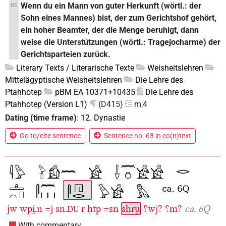
Wenn du ein Mann von guter Herkunft (wörtl.: der
DE
Sohn eines Mannes) bist, der zum Gerichtshof gehört,
ein hoher Beamter, der die Menge beruhigt, dann
weise die Unterstützungen (wörtl.: Tragejocharme) der
Gerichtsparteien zurück.
Literary Texts / Literarische Texte
Weisheitslehren
Mittelägyptische Weisheitslehren
Die Lehre des
Ptahhotep
pBM EA 10371+10435
Die Lehre des
Ptahhotep (Version L1)
(D415)
m,4
Dating (time frame)
:
12. Dynastie
Go to/cite sentence
Sentence no. 63 in co(n)text
jw
wpi̯.n
=j
sn.
r
ḥtp
=sn
shru̯
⸮wj?
⸮m?
ca. 6Q
DU
With commentary