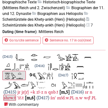
biographische Texte
Historisch-biographische Texte
(Mittleres Reich und 2. Zwischenzeit)
Biographien der 11.
und 12. Dynastie
Biographien aus Heliopolis
Scheintürstele des Khety-ankh (Heni) (Heliopolis)
Scheintürstele des Khety-ankh (Heni) (Heliopolis)
7
Dating (time frame)
:
Mittleres Reich
Go to/cite sentence
Sentence no. 17 in co(n)text
D415
D416
D417
D415
jr
jr{r}
=k
zꜣ-z
n
qnb.t
m,5
D416
sr
n
shrw.t
ꜥšꜣ.t
m,6
D417
šnꜥ
mꜣd.w.
n.w
wḏꜥ.
PL
PL
With commentary