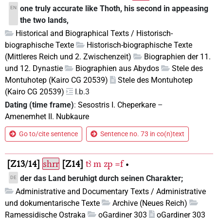
one truly accurate like Thoth, his second in appeasing
EN
the two lands,
Historical and Biographical Texts / Historisch-
biographische Texte
Historisch-biographische Texte
(Mittleres Reich und 2. Zwischenzeit)
Biographien der 11.
und 12. Dynastie
Biographien aus Abydos
Stele des
Montuhotep (Kairo CG 20539)
Stele des Montuhotep
(Kairo CG 20539)
I.b.3
Dating (time frame)
:
Sesostris I. Cheperkare
–
Amenemhet II. Nubkaure
Go to/cite sentence
Sentence no. 73 in co(n)text
Z13/14
shrr
Z14
tꜣ
m
zp
=f
•
der das Land beruhigt durch seinen Charakter;
DE
Administrative and Documentary Texts / Administrative
und dokumentarische Texte
Archive (Neues Reich)
Ramessidische Ostraka
oGardiner 303
oGardiner 303