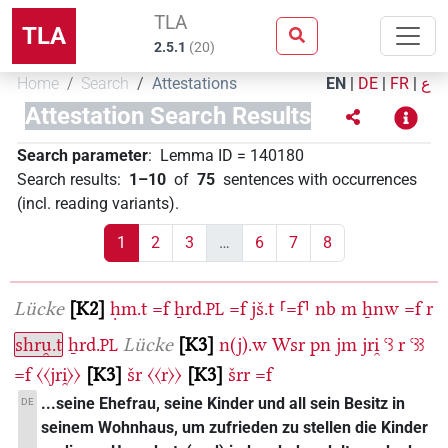
TLA
TLA
2.5.1
(
20
)
Home
Search
Attestations
EN
|
DE
|
FR
|
ع
Attestation Search Results
Search parameter
:
Lemma ID
=
140180
Search results
:
1–10
of
75
sentences with occurrences
(incl. reading variants)
.
1
2
3
…
6
7
8
Lücke
K2
ḥm.t
=f
ẖrd.
=f
jš.t
⸢=f⸣
nb
m
ẖnw
=f
r
PL
shru̯.t
ẖrd.
Lücke
K3
n(j).w
Wsr
pn
jm
jri̯
ꜥꜣ
r
ꜥꜣꜣ
PL
=f
〈〈jri̯〉〉
K3
šr
〈〈r〉〉
K3
šrr
=f
...seine Ehefrau, seine Kinder und all sein Besitz in
DE
seinem Wohnhaus, um zufrieden zu stellen die Kinder