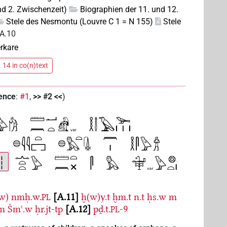
nd 2. Zwischenzeit)
Biographien der 11. und 12.
Stele des Nesmontu (Louvre C 1 = N 155)
Stele
A.10
erkare
 14 in co(n)text
tence
:
#1
,
>> #2 <<
)
w)
nmḥ.w.
A.11
ḫ(w)y.t
ḫm.t
n.t
ḥs.w
m
PL
m
Šmꜥ.w
ḥr.jt-tp
A.12
pḏ.t.
-9
PL