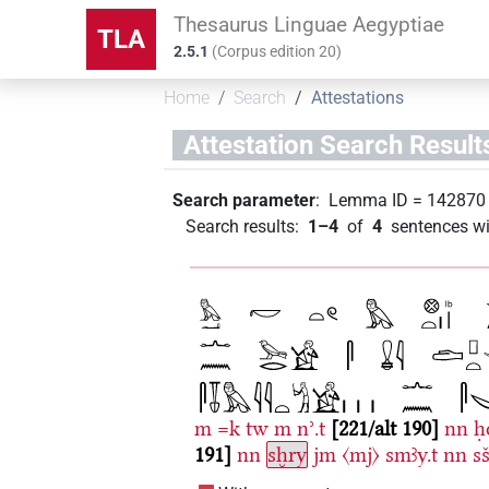
Thesaurus Linguae Aegyptiae
TLA
2.5.1
(
Corpus edition
20
)
Home
Search
Attestations
Attestation Search Result
Search parameter
:
Lemma ID
=
142870
Search results
:
1–4
of
4
sentences wi
m
=k
tw
m
nʾ.t
221/alt 190
nn
ḥ
191
nn
sḫry
jm
〈mj〉
smꜣy.t
nn
s