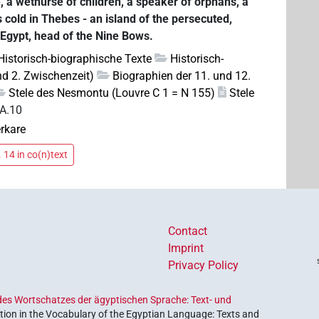
e, a wetnurse of children, a speaker of orphans, a
cold in Thebes - an island of the persecuted,
 Egypt, head of the Nine Bows.
 Historisch-biographische Texte
Historisch-
nd 2. Zwischenzeit)
Biographien der 11. und 12.
Stele des Nesmontu (Louvre C 1 = N 155)
Stele
A.10
erkare
 14 in co(n)text
Contact
Imprint
Privacy Policy
es Wortschatzes der ägyptischen Sprache: Text- und
ion in the Vocabulary of the Egyptian Language: Texts and