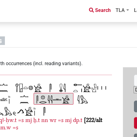
Search
TLA
L
s
th occurrences (incl. reading variants)
.
qꜣ-ḥw.t
=s
mj
ẖ.t
nn
wr
=s
mj
dp.t
222/alt
šm.w
=s