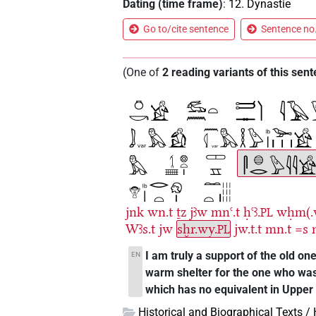
Dating (time frame)
:
12. Dynastie
Go to/cite sentence
Sentence no.
(
One of
2
reading variants of this sen
jnk
wn.t
ṯz
jꜣw
mnꜥ.t
ḥꜥꜣ.
wḥm(.
PL
Wꜣs.t
jw
sḫr.wy.
jw.t.t
mn.t
=s
PL
I am truly a support of the old on
EN
warm shelter for the one who was 
which has no equivalent in Upper
Historical and Biographical Texts /