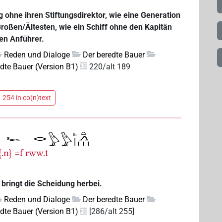
ng ohne ihren Stiftungsdirektor, wie eine Generation
Großen/Ältesten, wie ein Schiff ohne den Kapitän
ren Anführer.
Reden und Dialoge
Der beredte Bauer
edte Bauer (Version B1)
220/alt 189
 254 in co(n)text
̯{.n}
=f
rww.t
 bringt die Scheidung herbei.
Reden und Dialoge
Der beredte Bauer
edte Bauer (Version B1)
[286/alt 255]