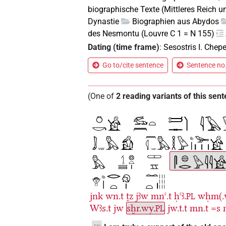
biographische Texte (Mittleres Reich u
Dynastie
Biographien aus Abydos
des Nesmontu (Louvre C 1 = N 155)
Dating (time frame)
:
Sesostris I. Chep
Go to/cite sentence
Sentence no.
(
One of
2
reading variants of this sen
jnk
wn.t
ṯz
jꜣw
mnꜥ.t
ḥꜥꜣ.
wḥm(.
PL
Wꜣs.t
jw
sḫr.wy.
jw.t.t
mn.t
=s
PL