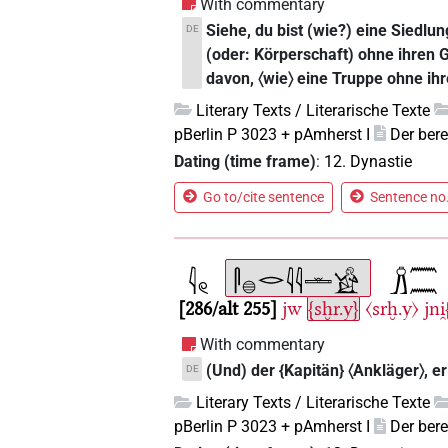
With commentary
Siehe, du bist (wie?) eine Siedlu
DE
(oder: Körperschaft) ohne ihren 
davon, 〈wie〉 eine Truppe ohne ih
Literary Texts / Literarische Texte
pBerlin P 3023 + pAmherst I
Der ber
Dating (time frame)
:
12. Dynastie
Go to/cite sentence
Sentence no.
286/alt 255
jw
{sḫr.y}
〈srḫ.y〉
jni
With commentary
(Und) der {Kapitän} 〈Ankläger〉, er
DE
Literary Texts / Literarische Texte
pBerlin P 3023 + pAmherst I
Der ber