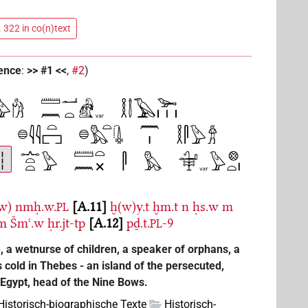
 322 in co(n)text
tence
:
>> #1 <<
,
#2
)
w)
nmḥ.w.
A.11
ḫ(w)y.t
ḫm.t
n
ḥs.w
m
PL
m
Šmꜥ.w
ḥr.jt-tp
A.12
pḏ.t.
-9
PL
e, a wetnurse of children, a speaker of orphans, a
cold in Thebes - an island of the persecuted,
 Egypt, head of the Nine Bows.
 Historisch-biographische Texte
Historisch-