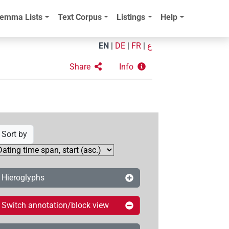
emma Lists
Text Corpus
Listings
Help
EN
|
DE
|
FR
|
ع
Share
Info
Sort by
Hieroglyphs
Switch annotation/block view