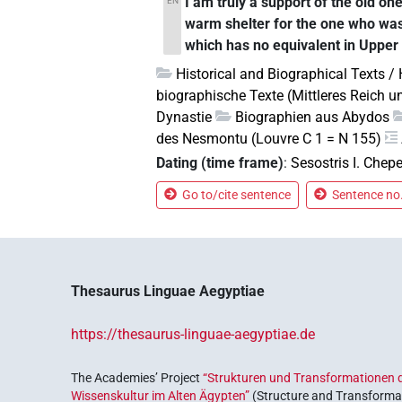
I am truly a support of the old on
EN
warm shelter for the one who was 
which has no equivalent in Upper
Historical and Biographical Texts /
biographische Texte (Mittleres Reich u
Dynastie
Biographien aus Abydos
des Nesmontu (Louvre C 1 = N 155)
Dating (time frame)
:
Sesostris I. Chep
Go to/cite sentence
Sentence no.
Thesaurus Linguae Aegyptiae
https://thesaurus-linguae-aegyptiae.de
The Academies’ Project
“Strukturen und Transformationen d
Wissenskultur im Alten Ägypten”
(Structure and Transformat