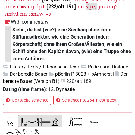
nn
wr
=s
mj
dp.t
222/alt 191
nn
sḫry
jm
〈mj〉
smꜣy.t
nn
sšm.w
=s
With commentary
Siehe, du bist (wie?) eine Siedlung ohne ihren
DE
Stiftungsdirektor, wie eine Generation (oder:
Körperschaft) ohne ihren Großen/Ältesten, wie ein
Schiff ohne den Kapitän davon, 〈wie〉 eine Truppe ohne
ihren Anführer.
Literary Texts / Literarische Texte
Reden und Dialoge
Der beredte Bauer
pBerlin P 3023 + pAmherst I
Der
beredte Bauer (Version B1)
220/alt 189
Dating (time frame)
:
12. Dynastie
Go to/cite sentence
Sentence no. 254 in co(n)text