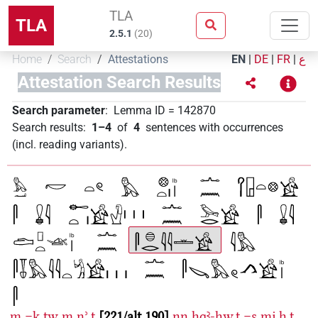
TLA
TLA
2.5.1
(
20
)
Home
Search
Attestations
EN
|
DE
|
FR
|
ع
Attestation Search Results
Search parameter
:
Lemma ID
=
142870
Search results
:
1–4
of
4
sentences with occurrences
(incl. reading variants)
.
m
=k
tw
m
nʾ.t
221/alt 190
nn
ḥqꜣ-ḥw.t
=s
mj
ẖ.t