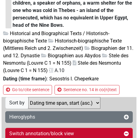
children, a speaker of orphans, a warm shelter for the
one who was cold in Thebes - an island of the
persecuted, which has no equivalent in Upper Egypt,
head of the Nine Bows.
Historical and Biographical Texts / Historisch-
biographische Texte
Historisch-biographische Texte
(Mittleres Reich und 2. Zwischenzeit)
Biographien der 11.
und 12. Dynastie
Biographien aus Abydos
Stele des
Nesmontu (Louvre C 1 = N 155)
Stele des Nesmontu
(Louvre C 1 = N 155)
A.10
Dating (time frame)
:
Sesostris I. Cheperkare
Go to/cite sentence
Sentence no. 14 in co(n)text
Sort by
Hieroglyphs
Switch annotation/block view