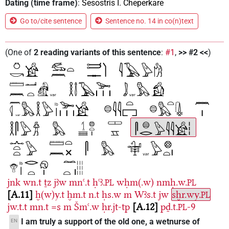
Dating (time frame)
:
Sesostris I. Cheperkare
Go to/cite sentence
Sentence no. 14 in co(n)text
(
One of
2
reading variants of this sentence
:
#1
,
>> #2 <<
)
jnk
wn.t
ṯz
jꜣw
mnꜥ.t
ḥꜥꜣ.
wḥm(.w)
nmḥ.w.
PL
PL
A.11
ḫ(w)y.t
ḫm.t
n.t
ḥs.w
m
Wꜣs.t
jw
sḫr.wy.
PL
jw.t.t
mn.t
=s
m
Šmꜥ.w
ḥr.jt-tp
A.12
pḏ.t.
-9
PL
I am truly a support of the old one, a wetnurse of
EN