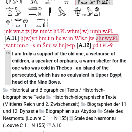
jnk
wn.t
ṯz
jꜣw
mnꜥ.t
ḥꜥꜣ.
wḥm(.w)
nmḥ.w.
PL
PL
A.11
ḫ(w)y.t
ḫm.t
n
ḥs.w
m
Wꜣs.t
jw
sḫr.wy.
PL
jw.t.t
mn.t
=s
m
Šmꜥ.w
ḥr.jt-tp
A.12
pḏ.t.
-9
PL
I am truly a support of the old one, a wetnurse of
EN
children, a speaker of orphans, a warm shelter for the
one who was cold in Thebes - an island of the
persecuted, which has no equivalent in Upper Egypt,
head of the Nine Bows.
Historical and Biographical Texts / Historisch-
biographische Texte
Historisch-biographische Texte
(Mittleres Reich und 2. Zwischenzeit)
Biographien der 11.
und 12. Dynastie
Biographien aus Abydos
Stele des
Nesmontu (Louvre C 1 = N 155)
Stele des Nesmontu
(Louvre C 1 = N 155)
A.10