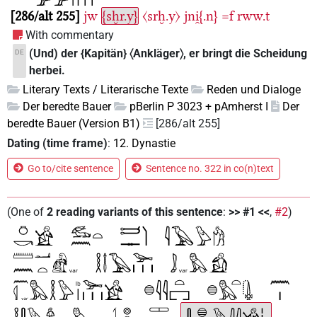
286/alt 255
jw
{sḫr.y}
〈srḫ.y〉
jni̯{.n}
=f
rww.t
With commentary
(Und) der {Kapitän} 〈Ankläger〉, er bringt die Scheidung
DE
herbei.
Literary Texts / Literarische Texte
Reden und Dialoge
Der beredte Bauer
pBerlin P 3023 + pAmherst I
Der
beredte Bauer (Version B1)
[286/alt 255]
Dating (time frame)
:
12. Dynastie
Go to/cite sentence
Sentence no. 322 in co(n)text
(
One of
2
reading variants of this sentence
:
>> #1 <<
,
#2
)