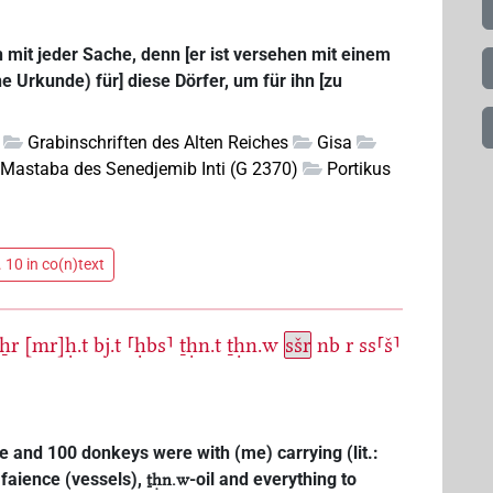
 mit jeder Sache, denn [er ist versehen mit einem
ne Urkunde) für] diese Dörfer, um für ihn [zu
Grabinschriften des Alten Reiches
Gisa
Mastaba des Senedjemib Inti (G 2370)
Portikus
1
 10 in co(n)text
ẖr
[mr]ḥ.t
bj.t
⸢ḥbs⸣
ṯḥn.t
ṯḥn.w
sšr
nb
r
ss⸢š⸣
e and 100 donkeys were with (me) carrying (lit.:
, faience (vessels),
-oil and everything to
ṯḥn.w