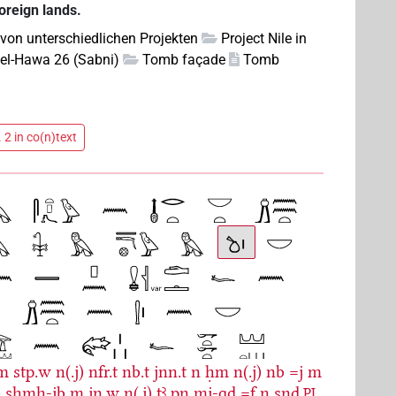
foreign lands.
 von unterschiedlichen Projekten
Project Nile in
el-Hawa 26 (Sabni)
Tomb façade
Tomb
 2 in co(n)text
m
stp.w
n(.j)
nfr.t
nb.t
jnn.t
n
ḥm
n(.j)
nb
=j
m
)
sḫmḫ-jb
m
jn.w
n(.j)
tꜣ
pn
mj-qd
=f
n
snḏ.
PL