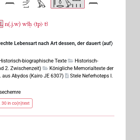
n(.j.w)
wꜣḥ
〈tp〉
tꜣ
PL
 rechte Lebensart nach Art dessen, der dauert 〈auf〉
 Historisch-biographische Texte
Historisch-
nd 2. Zwischenzeit)
Königliche Memorialtexte der
I. aus Abydos (Kairo JE 6307)
Stele Neferhoteps I.
asechemre
 30 in co(n)text