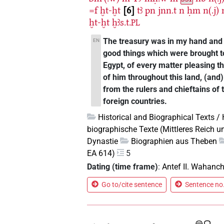
=f
ḫt-ḫt
6
tꜣ
pn
jnn.t
n
ḥm
n(.j)
ḫt-ḫt
ḫꜣs.t.
PL
The treasury was in my hand and u
EN
good things which were brought t
Egypt, of every matter pleasing the
of him throughout this land, (and
from the rulers and chieftains of
foreign countries.
Historical and Biographical Texts /
biographische Texte (Mittleres Reich u
Dynastie
Biographien aus Theben
EA 614)
5
Dating (time frame)
:
Antef II. Wahanc
Go to/cite sentence
Sentence no.