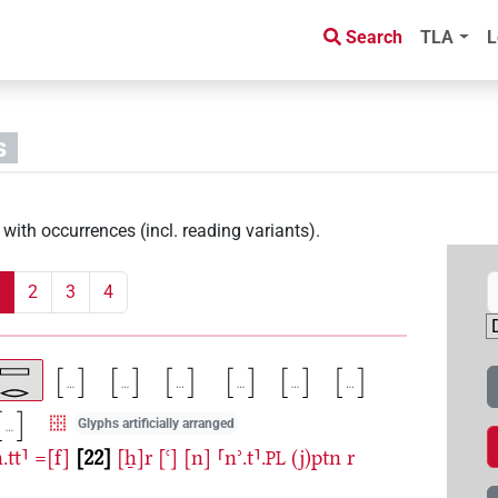
Search
TLA
L
s
with occurrences (incl. reading variants)
.
2
3
4
Glyphs artificially arranged
.tt⸣
=[f]
22
[ẖ]r
[ꜥ]
[n]
⸢nʾ.t⸣.
(j)ptn
r
PL