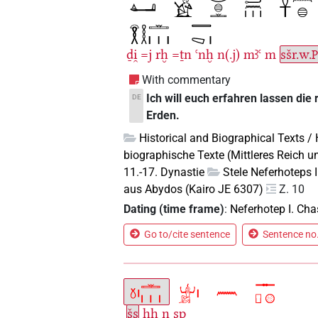
ḏi̯
=j
rḫ
=ṯn
ꜥnḫ
n(.j)
mꜣꜥ
m
sšr.w.
With commentary
Ich will euch erfahren lassen die
DE
Erden.
Historical and Biographical Texts /
biographische Texte (Mittleres Reich u
11.-17. Dynastie
Stele Neferhoteps 
aus Abydos (Kairo JE 6307)
Z. 10
Dating (time frame)
:
Neferhotep I. Ch
Go to/cite sentence
Sentence no.
šs
ḥḥ
n
sp