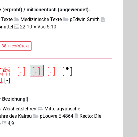
e (erprobt) / millionenfach (angewendet).
 Texte
Medizinische Texte
pEdwin Smith
smittel
22.10 = Vso 5.10
 38 in co(n)text
]
[•]
r Beziehung!]
Weisheitslehren
Mittelägyptische
ehre des Kairsu
pLouvre E 4864
Recto: Die
)
4,9