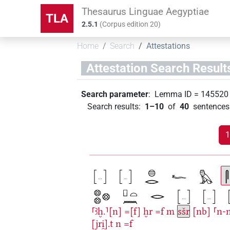
Thesaurus Linguae Aegyptiae
TLA
2.5.1
(
Corpus edition
20
)
Home
Search
Attestations
Attestation Search Result
Search parameter
:
Lemma ID
=
145520
Search results
:
1–10
of
40
sentences 
1
⸢ꜣḫ.⸣[n]
=[f]
ḫr
=f
m
sšr
[nb]
⸢n-n
[jri̯].t
n
=f