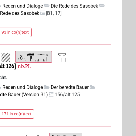
Reden und Dialoge
Die Rede des Sasobek
 Rede des Sasobek
[B1, 17]
 93 in co(n)text
alt 126
nb.
PL
cht.
Reden und Dialoge
Der beredte Bauer
edte Bauer (Version B1)
156/alt 125
 171 in co(n)text