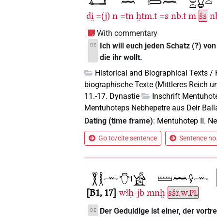
ḏi̯
=(j)
n
=ṯn
ḫtm.t
=s
nb.t
m
šs
n
With commentary
Ich will euch jeden Schatz (?) vo
DE
die ihr wollt.
Historical and Biographical Texts /
biographische Texte (Mittleres Reich u
11.-17. Dynastie
Inschrift Mentuhot
Mentuhoteps Nebhepetre aus Deir Ball
Dating (time frame)
:
Mentuhotep II. N
Go to/cite sentence
Sentence no.
B1, 17
wꜣḥ-jb
mnḫ
sšr.w.
PL
Der Geduldige ist einer, der vort
DE