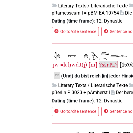
Literary Texts / Literarische Texte
pRamesseum I = pBM EA 10754
Die
Dating (time frame)
:
12. Dynastie
Go to/cite sentence
Sentence no.
jw
=k
ḫwd.t(j)
[m]
⸮sšr.
?
157/
PL
(Und) du bist reich [in] jeder Hinsi
DE
Literary Texts / Literarische Texte
pBerlin P 3023 + pAmherst I
Der ber
Dating (time frame)
:
12. Dynastie
Go to/cite sentence
Sentence no.