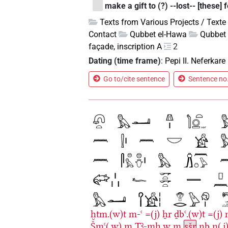
make a gift to (?) --lost-- [these] 
Texts from Various Projects / Texte
Contact
Qubbet el-Hawa
Qubbet 
façade, inscription A
2
Dating (time frame)
:
Pepi II. Neferkare
Go to/cite sentence
Sentence no.
ḫtm.(w)t
m-ꜥ
=(j)
ẖr
ḏbꜥ.(w)t
=(j)
Šmꜥ(.w)
m
Tꜣ-mḥ.w
m
sšr
nb
n(.j