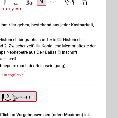
b
mri̯.y
=ṯn
n ihm / ihr geben, bestehend aus jeder Kostbarkeit,
 Historisch-biographische Texte
Historisch-
nd 2. Zwischenzeit)
Königliche Memorialtexte der
eps Nebhepetre aus Deir Ballas
Inschrift
as
x+3
ebhepetre (nach der Reichseinigung)
 5 in co(n)text
refflich an Vorgehensweisen (oder: Maximen) ist.