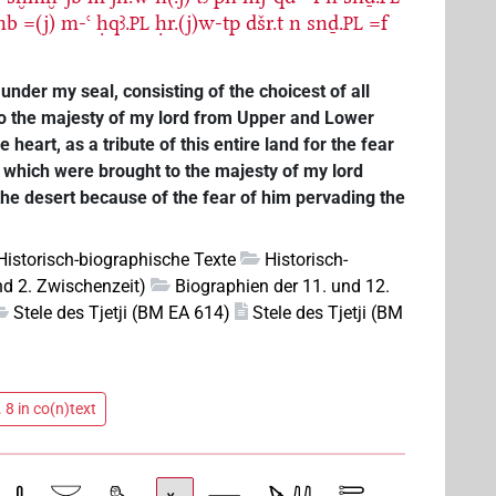
nb
=(j)
m-ꜥ
ḥqꜣ.
ḥr.(j)w-tp
dšr.t
n
snḏ.
=f
PL
PL
nder my seal, consisting of the choicest of all
o the majesty of my lord from Upper and Lower
 heart, as a tribute of this entire land for the fear
) which were brought to the majesty of my lord
 the desert because of the fear of him pervading the
 Historisch-biographische Texte
Historisch-
nd 2. Zwischenzeit)
Biographien der 11. und 12.
Stele des Tjetji (BM EA 614)
Stele des Tjetji (BM
h
 8 in co(n)text