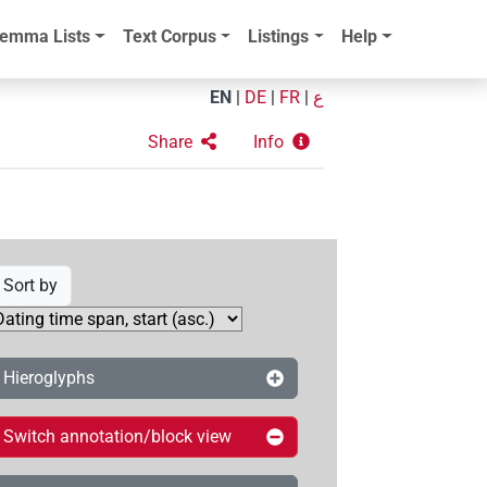
emma Lists
Text Corpus
Listings
Help
EN
|
DE
|
FR
|
ع
Share
Info
Sort by
Hieroglyphs
Switch annotation/block view