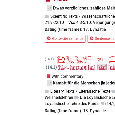
Etwas vorzügliches, zahllose Mal
DE
Scientific Texts / Wissenschaftliche
21.9-22.10 = Vso 4.8-5.10: Verjüngung
Dating (time frame)
:
17. Dynastie
Go to/cite sentence
Sentence no.
14,1
14,1
ꜥḥꜣ.
ḥr
r(m)ṯ
[m]
[sšr]
[nb
PL
With commentary
Kämpft für die Menschen [in jede
DE
Literary Texts / Literarische Texte
Weisheitslehren
Die Loyalistische L
Loyalistische Lehre des Kairsu
(14,1
Dating (time frame)
:
18. Dynastie