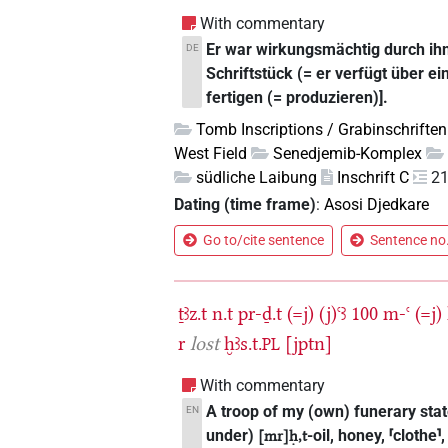
With commentary
Er war wirkungsmächtig durch ihn
DE
Schriftstück (= er verfügt über ei
fertigen (= produzieren)].
Tomb Inscriptions / Grabinschriften
West Field
Senedjemib-Komplex
südliche Laibung
Inschrift C
2
Dating (time frame)
:
Asosi Djedkare
Go to/cite sentence
Sentence no.
ṯꜣz.t
n.t
pr-ḏ.t
(=j)
(j)ꜥꜣ
100
m-ꜥ
(=j)
r
lost
ḫꜣs.t.
[jptn]
PL
With commentary
A troop of my (own) funerary stat
EN
under)
-oil, honey, ⸢clothe⸣
[mr]ḥ,t