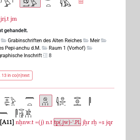
jri̯.t
jm
t gehandelt.
Grabinschriften des Alten Reiches
Meir
es Pepi-anchu d.M.
Raum 1 (Vorhof)
graphische Inschrift
8
 13 in co(n)text
A11
nḫnw.t
=(j)
n.t
tp(.jw)-ꜥ.
jḫr
rḫ
=s
jqr
PL