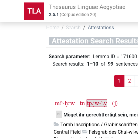
Thesaurus Linguae Aegyptiae
TLA
2.5.1
(
Corpus edition
20
)
Home
Search
Attestations
Attestation Search Result
Search parameter
:
Lemma ID
=
171600
Search results
:
1–10
of
99
sentences 
1
2
mꜣꜥ-ḫrw
=ṯn
tp.jw-ꜥ.y
=(j)
Möget ihr gerechtfertigt sein, me
DE
Tomb Inscriptions / Grabinschriften
Central Field
Felsgrab des Chui-wi-