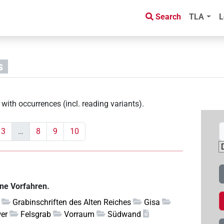
Search
TLA
L
s
with occurrences (incl. reading variants)
.
3
…
8
9
10
ine Vorfahren.
Grabinschriften des Alten Reiches
Gisa
wer
Felsgrab
Vorraum
Südwand