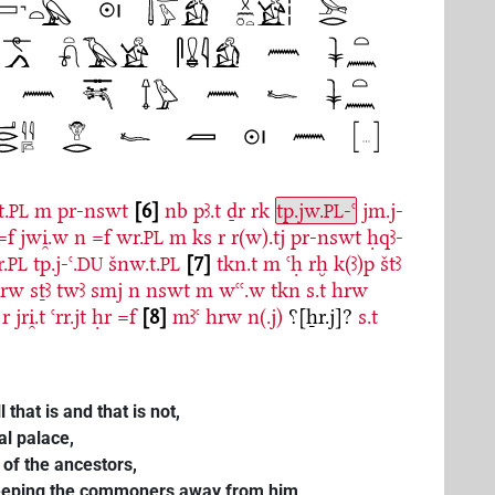
t.
m
pr-nswt
6
nb
pꜣ.t
ḏr
rk
tp.jw.
-ꜥ
jm.j-
PL
PL
=f
jwi̯.w
n
=f
wr.
m
ks
r
r(w).tj
pr-nswt
ḥqꜣ-
PL
.
tp.j-ꜥ.
šnw.t.
7
tkn.t
m
ꜥḥ
rḫ
k(ꜣ)p
štꜣ
PL
DU
PL
hrw
sṯꜣ
twꜣ
smj
n
nswt
m
wꜥꜥ.w
tkn
s.t
hrw
r
jri̯.t
ꜥrr.jt
ḥr
=f
8
mꜣꜥ
hrw
n(.j)
⸮[ẖr.j]?
s.t
 that is and that is not,
al palace,
 of the ancestors,
n keeping the commoners away from him,