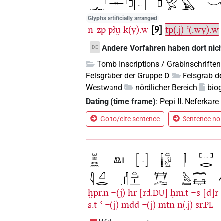
Glyphs artificially arranged
n-zp
pꜣu̯
k(y).w
9
tp(.j)-ꜥ(.wy).w
Andere Vorfahren haben dort nich
DE
Tomb Inscriptions / Grabinschriften
Felsgräber der Gruppe D
Felsgrab d
Westwand
nördlicher Bereich
bio
Dating (time frame)
:
Pepi II. Neferkare
Go to/cite sentence
Sentence no.
ḫpr.n
=(j)
ẖr
[rd.
]
ḥm.t
=s
[ḏ]r
DU
s.t-ꜥ
=(j)
mḏd
=(j)
mṯn
n(.j)
sr.
PL