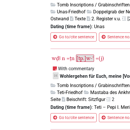
Tomb Inscriptions / Grabinschriften
Unas-Friedhof
Doppelgrab der N
Ostwand
Texte
2. Register v.u.
[
Dating (time frame)
:
Unas
Go to/cite sentence
Sentence no.
wḏꜣ
n
=ṯn
[tp.]w-ꜥ
=(j)
With commentary
Wohlergehen für Euch, meine [Vo
DE
Tomb Inscriptions / Grabinschriften
Teti-Friedhof
Mastaba des Ankh
Seite
Beischrift: Sitzfigur
2
Dating (time frame)
:
Teti
–
Pepi I. Meri
Go to/cite sentence
Sentence no.