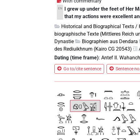
With commentary
I grew up under the feet of Her M
EN
that my actions were excellent and 
Historical and Biographical Texts /
biographische Texte (Mittleres Reich u
Dynastie
Biographien aus Dendara
des Rediuikhnum (Kairo CG 20543)
Dating (time frame)
:
Antef II. Wahanc
Go to/cite sentence
Sentence no.