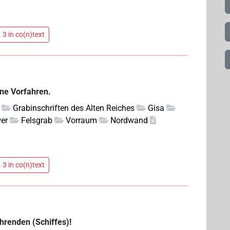
 3 in co(n)text
ine Vorfahren.
Grabinschriften des Alten Reiches
Gisa
wer
Felsgrab
Vorraum
Nordwand
 3 in co(n)text
renden (Schiffes)!