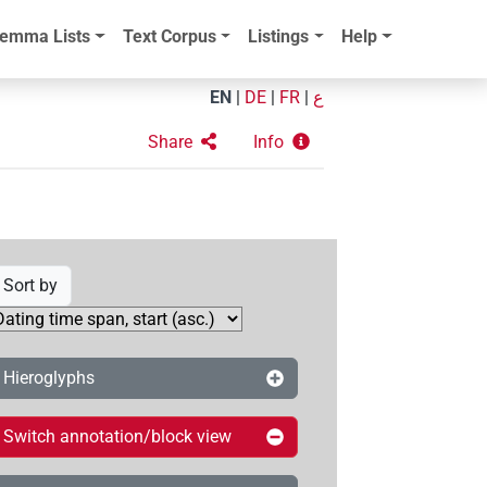
emma Lists
Text Corpus
Listings
Help
EN
|
DE
|
FR
|
ع
Share
Info
Sort by
Hieroglyphs
Switch annotation/block view