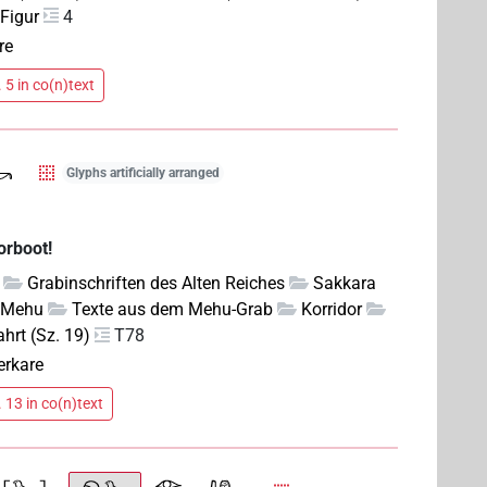
 Figur
4
re
 5 in co(n)text
Glyphs artificially arranged
orboot!
Grabinschriften des Alten Reiches
Sakkara
 Mehu
Texte aus dem Mehu-Grab
Korridor
hrt (Sz. 19)
T78
ferkare
 13 in co(n)text