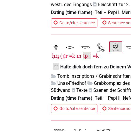
westl. des Eingangs
Beischrift zur 2.
Dating (time frame)
:
Teti
–
Pepi I. Meri
Go to/cite sentence
Sentence no.
ḥri̯
(j)r
=k
m
tp-ꜥ
=k
Halte dich doch fern zu Deinem V
DE
Tomb Inscriptions / Grabinschriften
Unas-Friedhof
Grabkomplex des
Südwand
Texte
Szenen der Schiffa
Dating (time frame)
:
Teti
–
Pepi II. Ne
Go to/cite sentence
Sentence no.