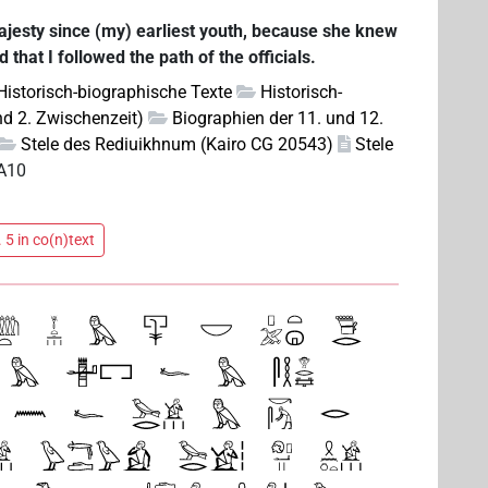
ajesty since (my) earliest youth, because she knew
that I followed the path of the officials.
 Historisch-biographische Texte
Historisch-
nd 2. Zwischenzeit)
Biographien der 11. und 12.
Stele des Rediuikhnum (Kairo CG 20543)
Stele
A10
h
 5 in co(n)text