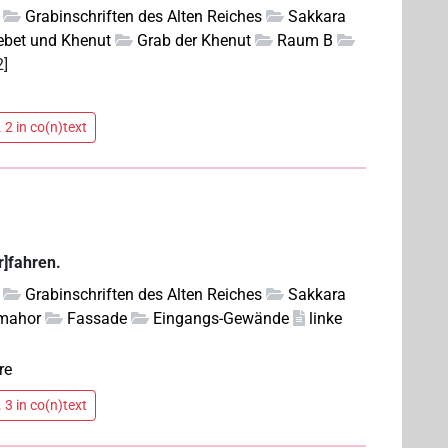
Grabinschriften des Alten Reiches
Sakkara
ebet und Khenut
Grab der Khenut
Raum B
2]
 2 in co(n)text
r]fahren.
Grabinschriften des Alten Reiches
Sakkara
mahor
Fassade
Eingangs-Gewände
linke
re
 3 in co(n)text