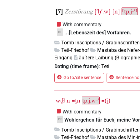
7
Zerstörung
[ꜥḥꜥ.w]
[n]
⸢tp.j-ꜥ⸣
With commentary
...[Lebenszeit des] Vorfahren.
DE
Tomb Inscriptions / Grabinschriften
Teti-Friedhof
Mastaba des Nefer
Eingang
äußere Laibung (Biographie
Dating (time frame)
:
Teti
Go to/cite sentence
Sentence no.
wḏꜣ
n
=ṯn
tp.j.w-ꜥ
=(j)
With commentary
Wohlergehen für Euch, meine Vor
DE
Tomb Inscriptions / Grabinschriften
Teti-Friedhof
Mastaba des Min-i