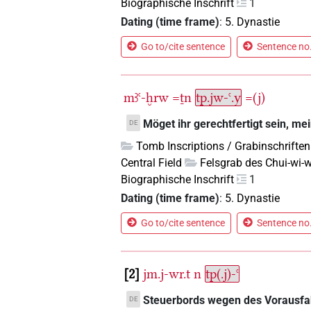
Biographische Inschrift
1
Dating (time frame)
:
5. Dynastie
Go to/cite sentence
Sentence no.
mꜣꜥ-ḫrw
=ṯn
tp.jw-ꜥ.y
=(j)
Möget ihr gerechtfertigt sein, me
DE
Tomb Inscriptions / Grabinschriften
Central Field
Felsgrab des Chui-wi-
Biographische Inschrift
1
Dating (time frame)
:
5. Dynastie
Go to/cite sentence
Sentence no.
2
jm.j-wr.t
n
tp(.j)-ꜥ
Steuerbords wegen des Vorausfah
DE