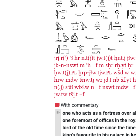
jri̯
r(ʾ)-ꜥꜣ
ḥr
n.t(j)t
jw.t(j)t
ḫnt.j
jꜣw.
jb-n-nswt
m
ꜥḥ
=f
m
sḥr
rḫ.yt
ḥr
ḥw.t(j).
ḫrp-jꜣw.tjw.
wšd.w
wr
PL
PL
hrw
mdw
šnw.tj
wr
jd.t
nb
šf.yt
n(.j)
sꜥšꜣ
wbꜣ.w
n
=f
nswt
mdw
=f
jw.tw
tši̯.t
=f
With commentary
one who acts as a fortress over all
EN
one foremost of offices in the roy
lord of the old time since the time
king's favourite in his palace i