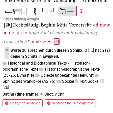
Glyphs artificially arranged
2b
Rechtsläufig, Beginn Mitte Vorderseite
ḏd-mdw
jn
mꜣj
pn
hꜣ
linke Sockelseite fehlt vollständig
Unleserlich
⸮m-sꜣ?
zꜣ
=k
ḏ.t
Worte zu sprechen durch diesen Sphinx: O [...] nach (?)
DE
deinem Schutz in Ewigkeit.
Historical and Biographical Texts / Historisch-
biographische Texte
Historisch-biographische Texte
(25.-26. Dynastie)
Objekte unbekannter Herkunft
Sphinx des Wah-ib-Re (ÄS 76)
Sockel
Text Sockel
[2b]
Dating (time frame)
:
4. Jhdt. v.Chr.
Go to/cite sentence
Sentence no. 3 in co(n)text