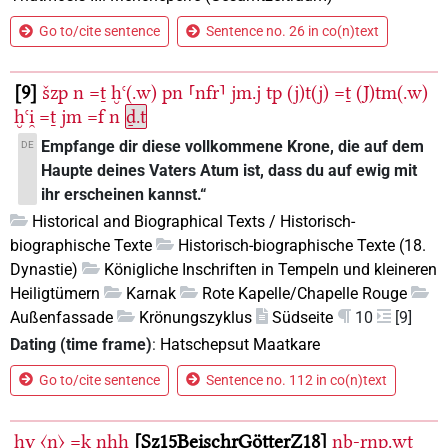
Go to/cite sentence
Sentence no. 26 in co(n)text
9
šzp
n
=ṯ
ḫꜥ(.w)
pn
⸢nfr⸣
jm.j
tp
(j)t(j)
=ṯ
(J)tm(.w)
ḫꜥi̯
=ṯ
jm
=f
n
ḏ.t
Empfange dir diese vollkommene Krone, die auf dem
DE
Haupte deines Vaters Atum ist, dass du auf ewig mit
ihr erscheinen kannst.“
Historical and Biographical Texts / Historisch-
biographische Texte
Historisch-biographische Texte (18.
Dynastie)
Königliche Inschriften in Tempeln und kleineren
Heiligtümern
Karnak
Rote Kapelle/Chapelle Rouge
Außenfassade
Krönungszyklus
Südseite
10
[9]
Dating (time frame)
:
Hatschepsut Maatkare
Go to/cite sentence
Sentence no. 112 in co(n)text
hy
〈n〉
=k
nḥḥ
Sz15BeischrGötterZ18
nb-rnp.wt