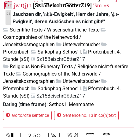
Ḏ.t
jw.t(j).t
Sz15BeischrGötterZ19
ꜥšm
=s
Jauchzen dir, '
-Ewigkeit', Herr der Jahre, '
-
DE
nḥḥ
ḏ.t
Ewigkeit', deren Auslöschen es nicht gibt!"
Scientific Texts / Wissenschaftliche Texte
Cosmographies of the Netherworld /
Jenseitskosmographien
Unterweltsbücher
Pfortenbuch
Sarkophag Sethos' I.
Pfortenbuch, 4.
Stunde (sSI)
Sz15BeischrGötterZ17
Religious Non-Funerary Texts / Religiöse nicht-funeräre
Texte
Cosmographies of the Netherworld /
Jenseitskosmographien
Unterweltsbücher
Pfortenbuch
Sarkophag Sethos' I.
Pfortenbuch, 4.
Stunde (sSI)
Sz15BeischrGötterZ17
Dating (time frame)
:
Sethos I. Menmaatre
Go to/cite sentence
Sentence no. 13 in co(n)text