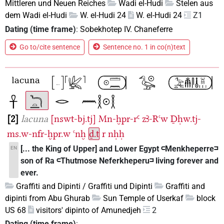
Mittleren und Neuen Reiches
Wadi el-Hudi
Stelen aus
dem Wadi el-Hudi
W. el-Hudi 24
W. el-Hudi 24
Z1
Dating (time frame)
:
Sobekhotep IV. Chaneferre
Go to/cite sentence
Sentence no. 1 in co(n)text
2
lacuna
[nswt-bj.tj]
Mn-ḫpr-rꜤ
zꜢ-Rꜥw
Ḏḥw.tj-
ms.w-nfr-ḫpr.w
ꜥnḫ
ḏ.t
r
nḥḥ
[... the King of Upper] and Lower Egypt 𓍹Menkheperre𓍺
EN
son of Ra 𓍹Thutmose Neferkheperu𓍺 living forever and
ever.
Graffiti and Dipinti / Graffiti und Dipinti
Graffiti and
dipinti from Abu Ghurab
Sun Temple of Userkaf
block
US 68
visitors' dipinto of Amunedjeh
2
Dating (time frame)
: