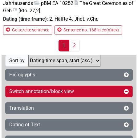
Jahrtausends
pBM EA 10252
The Great Ceremonies of
Geb
[Rto. 27,2]
Dating (time frame)
:
2. Hälfte 4. Jhdt. v.Chr.
Go to/cite sentence
Sentence no. 168 in co(n)text
1
2
Sort by
Hieroglyphs
Switch annotation/block view
Translation
Dating of Text