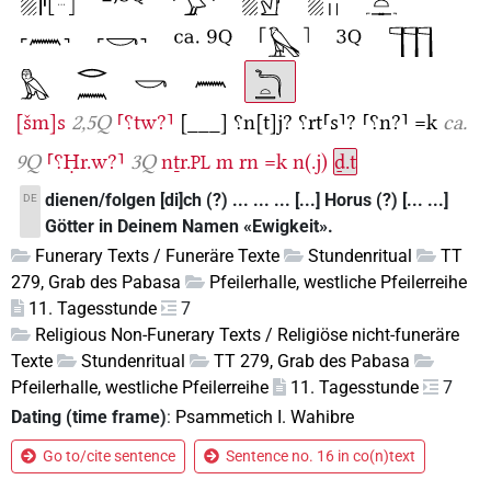
[šm]s
2,5Q
⸢⸮tw?⸣
[___]
⸮n[t]j?
⸮rt⸢s⸣?
⸢⸮n?⸣
=k
ca.
9Q
⸢⸮Ḥr.w?⸣
3Q
nṯr.
m
rn
=k
n(.j)
ḏ.t
PL
dienen/folgen [di]ch (?) ... ... ... [...] Horus (?) [... ...]
DE
Götter in Deinem Namen «Ewigkeit».
Funerary Texts / Funeräre Texte
Stundenritual
TT
279, Grab des Pabasa
Pfeilerhalle, westliche Pfeilerreihe
11. Tagesstunde
7
Religious Non-Funerary Texts / Religiöse nicht-funeräre
Texte
Stundenritual
TT 279, Grab des Pabasa
Pfeilerhalle, westliche Pfeilerreihe
11. Tagesstunde
7
Dating (time frame)
:
Psammetich I. Wahibre
Go to/cite sentence
Sentence no. 16 in co(n)text