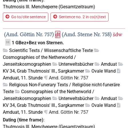
Thutmosis III. Mencheperre (Gesamtzeitraum)
Go to/cite sentence
Sentence no. 2 in co(n)text
Amd. Göttin Nr. 757
ḏt
Amd. Sterne Nr. 758
šdw
1 GBez+Bez von Sternen.
DE
Scientific Texts / Wissenschaftliche Texte
Cosmographies of the Netherworld /
Jenseitskosmographien
Unterweltsbücher
Amduat
KV 34, Grab Thutmosis' III., Sargkammer
Ovale Wand
Amduat, 11. Stunde
Amd. Göttin Nr. 757
Religious Non-Funerary Texts / Religiöse nicht-funeräre
Texte
Cosmographies of the Netherworld /
Jenseitskosmographien
Unterweltsbücher
Amduat
KV 34, Grab Thutmosis' III., Sargkammer
Ovale Wand
Amduat, 11. Stunde
Amd. Göttin Nr. 757
Dating (time frame)
:
Thutmosis III. Mencheperre (Gesamtzeitraum)