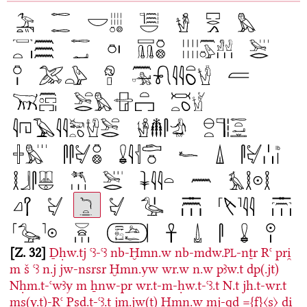
Z. 32
Ḏḥw.tj
ꜥꜣ-ꜥꜣ
nb-Ḫmn.w
nb-mdw.
-nṯr
Rꜥ
pri̯
PL
m
š
ꜥꜣ
n.j
jw-nsrsr
Ḫmn.yw
wr.w
n.w
pꜣw.t
dp(.jt)
Nḥm.t-ꜥwꜣy
m
ẖnw-pr
wr.t-m-ḥw.t-ꜥꜣ.t
N.t
jh.t-wr.t
ms(y.t)-Rꜥ
Psḏ.t-ꜥꜣ.t
jm.jw(t)
Ḫmn.w
mj-qd
={f}〈s〉
ḏi̯