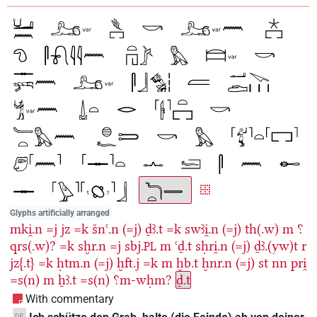
Glyphs artificially arranged
mki̯.n
=j
jz
=k
šnꜥ.n
(=j)
ḏꜣ.t
=k
swꜣi̯.n
(=j)
th(.w)
m
⸮
qrs(.w)?
=k
sḫr.n
=j
sbj.
m
ꜥḏ.t
sḥri̯.n
(=j)
ḏꜣ.(yw)t
r
PL
jz{.t}
=k
ḥtm.n
(=j)
ḫft.j
=k
m
ḫb.t
ḫnr.n
(=j)
st
nn
pri̯
=s(n)
m
ẖꜣ.t
=s(n)
⸮m-wḥm?
ḏ.t
With commentary
DE