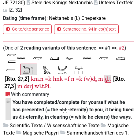
JE 72130)
Stele des Königs Nektanebis
Unteres Textfeld
[Z. 32]
Dating (time frame)
:
Nektanebis (I.) Cheperkare
Go to/cite sentence
Sentence no. 94 in co(n)text
(
One of
2
reading variants of this sentence
:
>> #1 <<
,
#2
)
Rto. 27,2
km.n
=k
ḥnk
=f
n
=k
(w)di̯
m
ḏ.t
Rto.
27,3
m
ḏsrj
wꜣ.t.
PL
With commentary
You have completed/complete for yourself what he
EN
has presented (= the
-eternity) to you, it being fixed
nḥḥ
as
-eternity, in clearing (= while he clears) the ways.
ḏ.t
Scientific Texts / Wissenschaftliche Texte
Magische
Texte
Magische Papyri
Sammelhandschriften des 1.