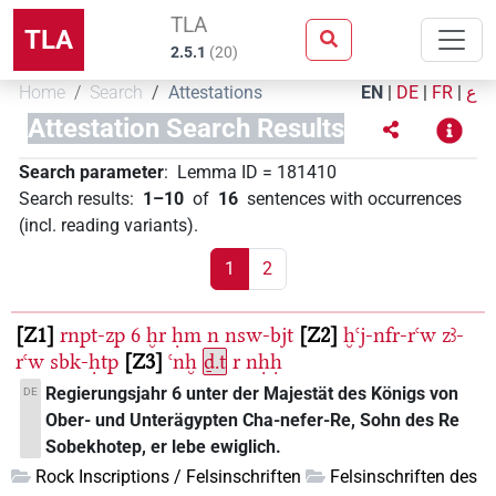
TLA
TLA
2.5.1
(
20
)
Home
Search
Attestations
EN
|
DE
|
FR
|
ع
Attestation Search Results
Search parameter
:
Lemma ID
=
181410
Search results
:
1–10
of
16
sentences with occurrences
(incl. reading variants)
.
1
2
Z1
rnpt-zp
6
ḫr
ḥm
n
nsw-bjt
Z2
ḫꜥj-nfr-rꜥw
zꜣ-
rꜥw
sbk-ḥtp
Z3
ꜥnḫ
ḏ.t
r
nḥḥ
Regierungsjahr 6 unter der Majestät des Königs von
DE
Ober- und Unterägypten Cha-nefer-Re, Sohn des Re
Sobekhotep, er lebe ewiglich.
Rock Inscriptions / Felsinschriften
Felsinschriften des