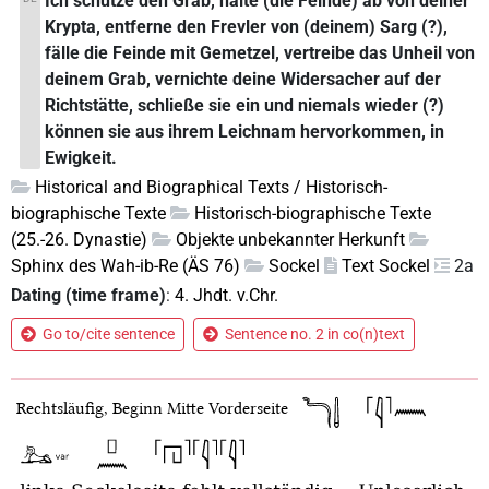
Ich schütze den Grab, halte (die Feinde) ab von deiner
Krypta, entferne den Frevler von (deinem) Sarg (?),
fälle die Feinde mit Gemetzel, vertreibe das Unheil von
deinem Grab, vernichte deine Widersacher auf der
Richtstätte, schließe sie ein und niemals wieder (?)
können sie aus ihrem Leichnam hervorkommen, in
Ewigkeit.
Historical and Biographical Texts / Historisch-
biographische Texte
Historisch-biographische Texte
(25.-26. Dynastie)
Objekte unbekannter Herkunft
Sphinx des Wah-ib-Re (ÄS 76)
Sockel
Text Sockel
2a
Dating (time frame)
:
4. Jhdt. v.Chr.
Go to/cite sentence
Sentence no. 2 in co(n)text
Rechtsläufig, Beginn Mitte Vorderseite