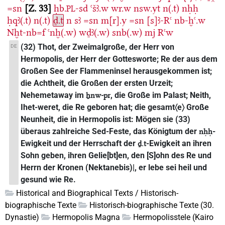
=sn
Z. 33
ḥb.
-sd
ꜥšꜣ.w
wr.w
nsw.yt
n(.t)
nḥḥ
PL
ḥqꜣ(.t)
n(.t)
ḏ.t
n
sꜣ
=sn
m[r].y
=sn
[s]ꜣ-Rꜥ
nb-ḫꜥ.w
Nḫt-nb=f
ꜥnḫ(.w)
wḏꜣ(.w)
snb(.w)
mj
Rꜥw
(32) Thot, der Zweimalgroße, der Herr von
DE
Hermopolis, der Herr der Gottesworte; Re der aus dem
Großen See der Flammeninsel herausgekommen ist;
die Achtheit, die Großen der ersten Urzeit;
Nehemetaway im
, die Große im Palast; Neith,
ẖnw-pr
Ihet-weret, die Re geboren hat; die gesamt〈e〉 Große
Neunheit, die in Hermopolis ist: Mögen sie (33)
überaus zahlreiche Sed-Feste, das Königtum der
-
nḥḥ
Ewigkeit und der Herrschaft der
-Ewigkeit an ihren
ḏ.t
Sohn geben, ihren Gelie[bt]en, den [S]ohn des Re und
Herrn der Kronen (Nektanebis)|, er lebe sei heil und
gesund wie Re.
Historical and Biographical Texts / Historisch-
biographische Texte
Historisch-biographische Texte (30.
Dynastie)
Hermopolis Magna
Hermopolisstele (Kairo