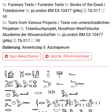
Funerary Texts / Funeräre Texte
Books of the Dead /
Totenbücher
pLondon BM EA 10477 (pNu)
Tb 017
98
Texts from Various Projects / Texte von unterschiedlichen
Projekten
Totenbuchprojekt, Nordrhein-Westfälische
Akademie der Wissenschaften
pLondon BM EA 10477
(pNu)
Tb 017
98
Datierung
:
Amenhotep II. Aacheperure
Satz-Seite/Zitation
Satz Nr. 209 im Ko(n)text