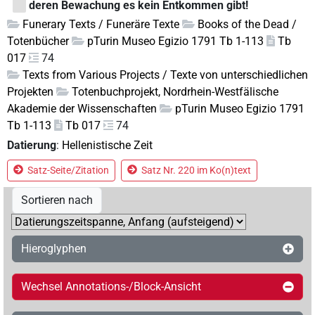
deren Bewachung es kein Entkommen gibt!
Funerary Texts / Funeräre Texte
Books of the Dead /
Totenbücher
pTurin Museo Egizio 1791 Tb 1-113
Tb
017
74
Texts from Various Projects / Texte von unterschiedlichen
Projekten
Totenbuchprojekt, Nordrhein-Westfälische
Akademie der Wissenschaften
pTurin Museo Egizio 1791
Tb 1-113
Tb 017
74
Datierung
:
Hellenistische Zeit
Satz-Seite/Zitation
Satz Nr. 220 im Ko(n)text
Sortieren nach
Hieroglyphen
Wechsel Annotations-/Block-Ansicht