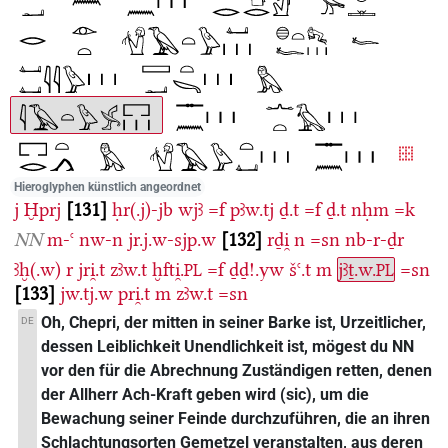
Hieroglyphen künstlich angeordnet
j
Ḫprj
131
ḥr(.j)-jb
wjꜣ
=f
pꜣw.tj
ḏ.t
=f
ḏ.t
nḥm
=k
NN
m-ꜥ
nw-n
jr.j.w-sjp.w
132
rḏi̯
n
=sn
nb-r-ḏr
ꜣḫ(.w)
r
jri̯.t
zꜣw.t
ḫfti̯.
=f
ḏḏ!.yw
šꜥ.t
m
jꜣṯ.w.
=sn
PL
PL
133
jw.tj.w
pri̯.t
m
zꜣw.t
=sn
Oh, Chepri, der mitten in seiner Barke ist, Urzeitlicher,
DE
dessen Leiblichkeit Unendlichkeit ist, mögest du NN
vor den für die Abrechnung Zuständigen retten, denen
der Allherr Ach-Kraft geben wird (sic), um die
Bewachung seiner Feinde durchzuführen, die an ihren
Schlachtungsorten Gemetzel veranstalten, aus deren