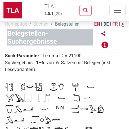
TLA
TLA
2.5.1
(
20
)
Homepage
Suchen
Belegstellen
EN
|
DE
|
FR
|
ع
Belegstellen-
Suchergebnisse
Such-Parameter
:
Lemma-ID
=
21100
Suchergebnis
:
1–6
von
6
Sätzen mit Belegen (inkl.
Lesevarianten)
.