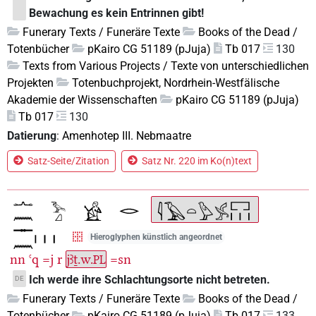
Bewachung es kein Entrinnen gibt!
Funerary Texts / Funeräre Texte
Books of the Dead /
Totenbücher
pKairo CG 51189 (pJuja)
Tb 017
130
Texts from Various Projects / Texte von unterschiedlichen
Projekten
Totenbuchprojekt, Nordrhein-Westfälische
Akademie der Wissenschaften
pKairo CG 51189 (pJuja)
Tb 017
130
Datierung
:
Amenhotep III. Nebmaatre
Satz-Seite/Zitation
Satz Nr. 220 im Ko(n)text
Hieroglyphen künstlich angeordnet
nn
ꜥq
=j
r
jꜣṯ.w.
=sn
PL
Ich werde ihre Schlachtungsorte nicht betreten.
DE
Funerary Texts / Funeräre Texte
Books of the Dead /
Totenbücher
pKairo CG 51189 (pJuja)
Tb 017
133