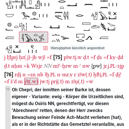
Hieroglyphen künstlich angeordnet
j
Ḫprj
ḥr(.j)-jb
wjꜣ
=f
75
pꜣw.tj.w
ḏ.t
=f
ḏs
=f
ky-ḏd
ḏ.t
nḥm
=k
Wsjr
NN
mꜣꜥ-ḫrw
m-ꜥ
nw
{pw}
jr.j.
-sjp
PL
76
rḏi̯
n
=sn
nb
ꜣḫ.
n-mr.y
r
zꜣw(.t)
ḫfti̯.
=f
ḏi̯!
PL
PL
=f
šꜥd
m
jꜣṯ(.w)
jw.tj
pri̯(.t)
m
zꜣu̯(.t)
=w
Oh Chepri, der inmitten seiner Barke ist, dessen
DE
eigener - Variante: ewig - Körper die Urzeitlichen sind,
mögest du Osiris NN, gerechtfertigt, vor diesen
"Abrechnern" retten, denen der Herr zwecks
Bewachung seiner Feinde Ach-Macht verliehen (hat),
als er in der Richtstätte das Gemetztel veranlaßte, aus