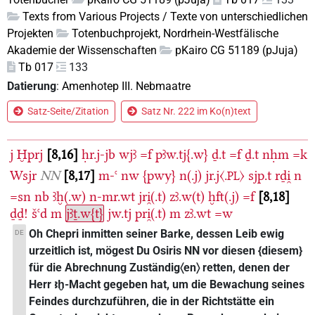
Texts from Various Projects / Texte von unterschiedlichen
Projekten
Totenbuchprojekt, Nordrhein-Westfälische
Akademie der Wissenschaften
pKairo CG 51189 (pJuja)
Tb 017
133
Datierung
:
Amenhotep III. Nebmaatre
Satz-Seite/Zitation
Satz Nr. 222 im Ko(n)text
j
Ḫprj
8,16
ḥr.j-jb
wjꜣ
=f
pꜣw.tj{.w}
ḏ.t
=f
ḏ.t
nḥm
=k
Wsjr
NN
8,17
m-ꜥ
nw
{pwy}
n(.j)
jr.j〈.
〉
sjp.t
rḏi̯
n
PL
=sn
nb
ꜣḫ(.w)
n-mr.wt
jri̯(.t)
zꜣ.w(t)
ḫft(.j)
=f
8,18
ḏḏ!
šꜥd
m
jꜣṯ.w{t}
jw.tj
pri̯(.t)
m
zꜣ.wt
=w
Oh Chepri inmitten seiner Barke, dessen Leib ewig
DE
urzeitlich ist, mögest Du Osiris NN vor diesen {diesem}
für die Abrechnung Zuständig〈en〉 retten, denen der
Herr ꜣḫ-Macht gegeben hat, um die Bewachung seines
Feindes durchzuführen, die in der Richtstätte ein