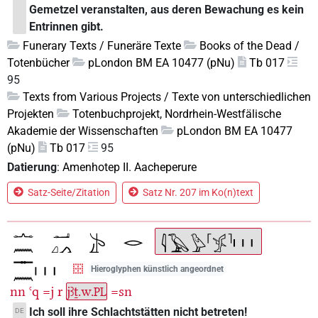
Gemetzel veranstalten, aus deren Bewachung es kein
Entrinnen gibt.
Funerary Texts / Funeräre Texte
Books of the Dead /
Totenbücher
pLondon BM EA 10477 (pNu)
Tb 017
95
Texts from Various Projects / Texte von unterschiedlichen
Projekten
Totenbuchprojekt, Nordrhein-Westfälische
Akademie der Wissenschaften
pLondon BM EA 10477
(pNu)
Tb 017
95
Datierung
:
Amenhotep II. Aacheperure
Satz-Seite/Zitation
Satz Nr. 207 im Ko(n)text
Hieroglyphen künstlich angeordnet
nn
ꜥq
=j
r
jꜣṯ.w.
=sn
PL
Ich soll ihre Schlachtstätten nicht betreten!
DE