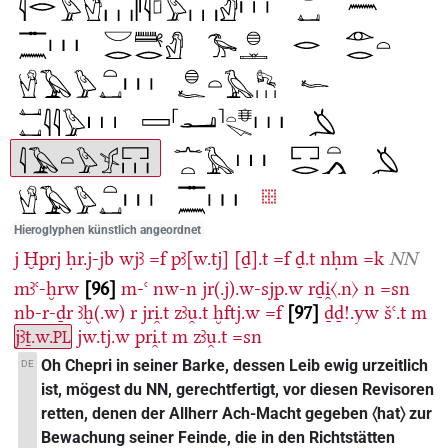
Hieroglyphen künstlich angeordnet
j
Ḫprj
ḥr.j-jb
wjꜣ
=f
pꜣ[w.tj]
[ḏ].t
=f
ḏ.t
nḥm
=k
NN
mꜣꜥ-ḫrw
96
m-ꜥ
nw-n
jr(.j).w-sjp.w
rḏi̯〈.n〉
n
=sn
nb-r-ḏr
ꜣḫ(.w)
r
jri̯.t
zꜣu̯.t
ḫftj.w
=f
97
ḏḏ!.yw
šꜥ.t
m
jꜣṯ.w.
jw.tj.w
pri̯.t
m
zꜣu̯.t
=sn
PL
Oh Chepri in seiner Barke, dessen Leib ewig urzeitlich
DE
ist, mögest du NN, gerechtfertigt, vor diesen Revisoren
retten, denen der Allherr Ach-Macht gegeben 〈hat〉 zur
Bewachung seiner Feinde, die in den Richtstätten