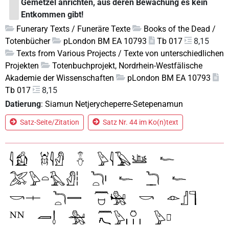
Gemetzel anrichten, aus deren Bewachung es kein
Entkommen gibt!
Funerary Texts / Funeräre Texte
Books of the Dead /
Totenbücher
pLondon BM EA 10793
Tb 017
8,15
Texts from Various Projects / Texte von unterschiedlichen
Projekten
Totenbuchprojekt, Nordrhein-Westfälische
Akademie der Wissenschaften
pLondon BM EA 10793
Tb 017
8,15
Datierung
:
Siamun Netjerycheperre-Setepenamun
Satz-Seite/Zitation
Satz Nr. 44 im Ko(n)text