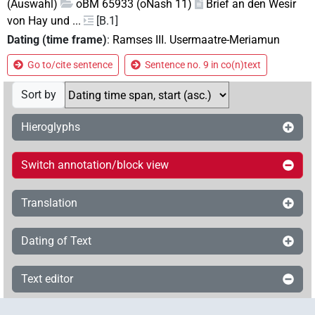
(Auswahl)
oBM 65933 (oNash 11)
Brief an den Wesir
von Hay und ...
[B.1]
Dating (time frame)
:
Ramses III. Usermaatre-Meriamun
Go to/cite sentence
Sentence no. 9 in co(n)text
Sort by
Hieroglyphs
Switch annotation/block view
Translation
Dating of Text
Text editor