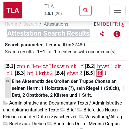
TLA
TLA
2.5.1
(
20
)
Home
Search
Attestations
EN
|
DE
|
FR
|
ع
Attestation Search Results
Search parameter
:
Lemma ID
=
37480
Search results
:
1–1
of
1
sentence with occurrence(s)
.
B.1
znn
n
ꜥꜣ-n-jz.t
Ḫns.w
n
nb
=f
B.2
ḫt.wt
1
qꜣr
=f
1
B.3
ḥtj
1
krḥt
2
B.4
gꜣw.t
2
B.5
ꜥfd
1
Eine Aktennotiz des Großen der Truppe Chonsu an
DE
seinen Herrn: 1 Holzstatue (?), sein Riegel 1 (Stück), 1
Bett, 2 Obstkörbe, 2 Kästen und 1 Stift.
Administrative and Documentary Texts / Administrative
und dokumentarische Texte
Brief
Briefe des Neuen
Reiches und der Dritten Zwischenzeit
Verwaltung/Alltag
Briefe aus Theben
Briefe des Deir el-Medina Corpus