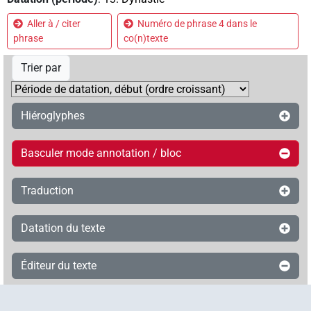
Aller à / citer
Numéro de phrase 4 dans le
phrase
co(n)texte
Trier par
Hiéroglyphes
Basculer mode annotation / bloc
Traduction
Datation du texte
Éditeur du texte