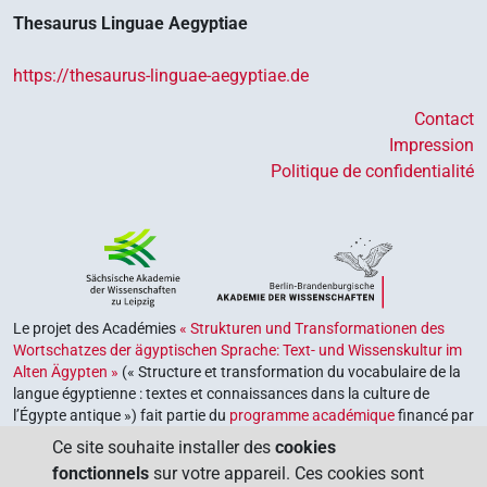
Thesaurus Linguae Aegyptiae
https://thesaurus-linguae-aegyptiae.de
Contact
Impression
Politique de confidentialité
Le projet des Académies
« Strukturen und Transformationen des
Wortschatzes der ägyptischen Sprache: Text- und Wissenskultur im
Alten Ägypten »
(« Structure et transformation du vocabulaire de la
langue égyptienne : textes et connaissances dans la culture de
l’Égypte antique ») fait partie du
programme académique
financé par
le gouvernement fédéral et les gouvernements des Länder de la
Ce site souhaite installer des
cookies
République fédérale d’Allemagne, dont le but est de préserver,
fonctionnels
sur votre appareil. Ces cookies sont
retrouver et explorer notre héritage culturel. Le programme est