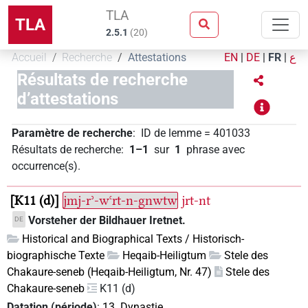
TLA
TLA
2.5.1
(
20
)
Accueil
Recherche
Attestations
EN
|
DE
|
FR
|
ع
Résultats de recherche
d’attestations
Paramètre de recherche
:
ID de lemme
=
401033
Résultats de recherche
:
1–1
sur
1
phrase avec
occurrence(s)
.
K11 (d)
jmj-rʾ-wꜥrt-n-gnwtw
jrt-nt
Vorsteher der Bildhauer Iretnet.
DE
Historical and Biographical Texts / Historisch-
biographische Texte
Heqaib-Heiligtum
Stele des
Chakaure-seneb (Heqaib-Heiligtum, Nr. 47)
Stele des
Chakaure-seneb
K11 (d)
Datation (période)
:
13. Dynastie