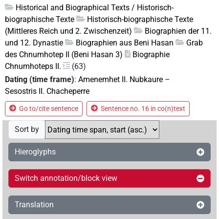
Historical and Biographical Texts / Historisch-
biographische Texte
Historisch-biographische Texte
(Mittleres Reich und 2. Zwischenzeit)
Biographien der 11.
und 12. Dynastie
Biographien aus Beni Hasan
Grab
des Chnumhotep II (Beni Hasan 3)
Biographie
Chnumhoteps II.
(63)
Dating (time frame)
:
Amenemhet II. Nubkaure
–
Sesostris II. Chacheperre
Go to/cite sentence
Sentence no. 16 in co(n)text
Sort by
Hieroglyphs
Switch annotation/block view
Translation