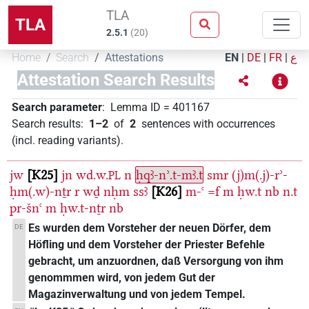
TLA
TLA
2.5.1
(
20
)
Home
Search
Attestations
EN
|
DE
|
FR
|
ع
Attestation Search Results
Search parameter
:
Lemma ID
=
401167
Search results
:
1–2
of
2
sentences with occurrences
(incl. reading variants)
.
jw
K25
jn
wd.w.
n
ḥqꜣ-nʾ.t-mꜣ.t
smr
(j)m(.j)-rʾ-
PL
ḥm(.w)-nṯr
r
wḏ
nḥm
ssꜣ
K26
m-ꜥ
=f
m
ḥw.t
nb
n.t
pr-šnꜥ
m
ḥw.t-nṯr
nb
Es wurden dem Vorsteher der neuen Dörfer, dem
DE
Höfling und dem Vorsteher der Priester Befehle
gebracht, um anzuordnen, daß Versorgung von ihm
genommmen wird, von jedem Gut der
Magazinverwaltung und von jedem Tempel.