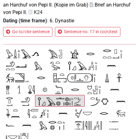
an Harchuf von Pepi II. (Kopie im Grab)
Brief an Harchuf
von Pepi II.
K24
Dating (time frame)
:
6. Dynastie
Go to/cite sentence
Sentence no. 17 in co(n)text