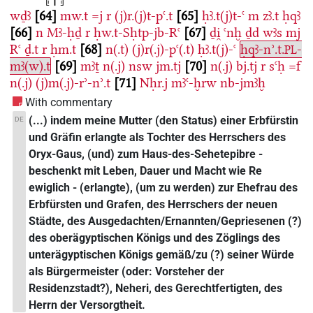
wḏꜣ
64
mw.t
=j
r
(j)r.(j)t-pꜥ.t
65
ḥꜣ.t(j)t-ꜥ
m
zꜣ.t
ḥqꜣ
66
n
Mꜣ-ḥḏ
r
ḥw.t-Sḥtp-jb-Rꜥ
67
ḏi̯
ꜥnḫ
ḏd
wꜣs
mj
Rꜥ
ḏ.t
r
ḥm.t
68
n(.t)
(j)r(.j)-pꜥ(.t)
ḥꜣ.t(j)-ꜥ
ḥqꜣ-nʾ.t.
-
PL
mꜣ(w).t
69
mꜣṯ
n(.j)
nsw
jm.tj
70
n(.j)
bj.tj
r
sꜥḥ
=f
n(.j)
(j)m(.j)-rʾ-nʾ.t
71
Nḥr.j
mꜣꜥ-ḫrw
nb-jmꜣḫ
With commentary
(...) indem meine Mutter (den Status) einer Erbfürstin
DE
und Gräfin erlangte als Tochter des Herrschers des
Oryx-Gaus, (und) zum Haus-des-Sehetepibre -
beschenkt mit Leben, Dauer und Macht wie Re
ewiglich - (erlangte), (um zu werden) zur Ehefrau des
Erbfürsten und Grafen, des Herrschers der neuen
Städte, des Ausgedachten/Ernannten/Gepriesenen (?)
des oberägyptischen Königs und des Zöglings des
unterägyptischen Königs gemäß/zu (?) seiner Würde
als Bürgermeister (oder: Vorsteher der
Residenzstadt?), Neheri, des Gerechtfertigten, des
Herrn der Versorgtheit.