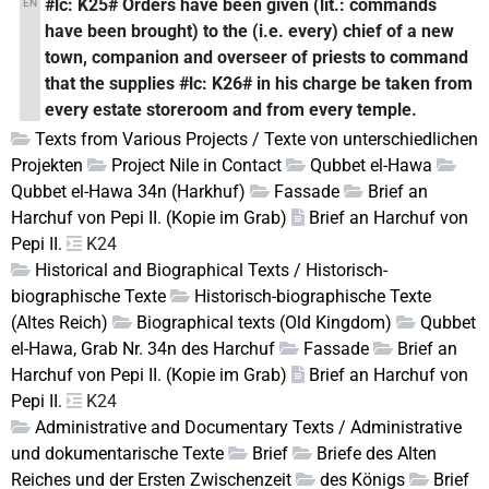
#lc: K25# Orders have been given (lit.: commands
EN
have been brought) to the (i.e. every) chief of a new
town, companion and overseer of priests to command
that the supplies #lc: K26# in his charge be taken from
every estate storeroom and from every temple.
Texts from Various Projects / Texte von unterschiedlichen
Projekten
Project Nile in Contact
Qubbet el-Hawa
Qubbet el-Hawa 34n (Harkhuf)
Fassade
Brief an
Harchuf von Pepi II. (Kopie im Grab)
Brief an Harchuf von
Pepi II.
K24
Historical and Biographical Texts / Historisch-
biographische Texte
Historisch-biographische Texte
(Altes Reich)
Biographical texts (Old Kingdom)
Qubbet
el-Hawa, Grab Nr. 34n des Harchuf
Fassade
Brief an
Harchuf von Pepi II. (Kopie im Grab)
Brief an Harchuf von
Pepi II.
K24
Administrative and Documentary Texts / Administrative
und dokumentarische Texte
Brief
Briefe des Alten
Reiches und der Ersten Zwischenzeit
des Königs
Brief