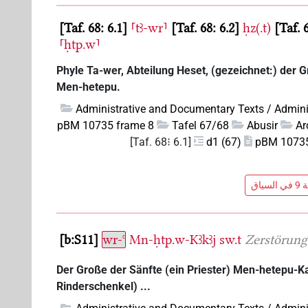
Taf. 68: 6.1
⸢tꜣ-wr⸣
Taf. 68: 6.2
ḥz(.t)
Taf. 
⸢ḥtp.w⸣
Phyle Ta-wer, Abteilung Heset, (gezeichnet:) der G
Men-hetepu.
Administrative and Documentary Texts / Admini
pBM 10735 frame 8
Tafel 67/68
Abusir
Ar
[Taf. 68⁝ 6.1]
d1 (67)
pBM 10735 
ياق
b:S11
wr-ꜥ
Mn-ḥtp.w-Kꜣkꜣj
sw.t
Zerstörung
Der Große der Sänfte (ein Priester) Men-hetepu-K
Rinderschenkel) ...