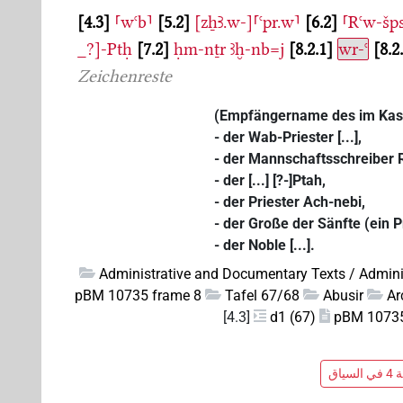
4.3
⸢wꜥb⸣
5.2
[zẖꜢ.w-]⸢ꜥpr.w⸣
6.2
⸢Rꜥw-šp
_?]-Ptḥ
7.2
ḥm-nṯr
ꜣḫ-nb=j
8.2.1
wr-ꜥ
8.2
Zeichenreste
(Empfängername des im Kast
- der Wab-Priester [...],
- der Mannschaftsschreiber 
- der [...] [?-]Ptah,
- der Priester Ach-nebi,
- der Große der Sänfte (ein 
- der Noble [...].
Administrative and Documentary Texts / Admini
pBM 10735 frame 8
Tafel 67/68
Abusir
Ar
[4.3]
d1 (67)
pBM 10735 
ياق