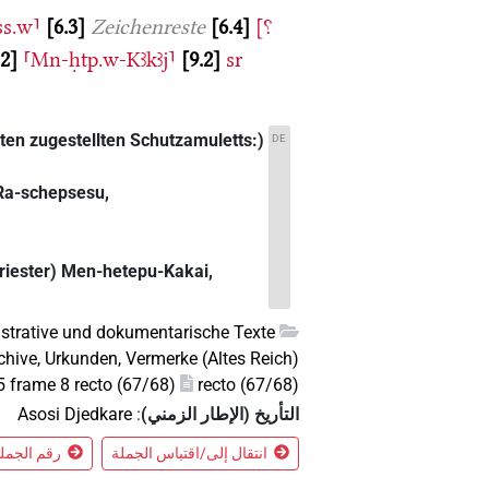
ss.w⸣
6.3
Zeichenreste
6.4
[⸮
.2
⸢Mn-ḥtp.w-Kꜣkꜣj⸣
9.2
sr
en zugestellten Schutzamuletts:)
DE
Ra-schepsesu,
Priester) Men-hetepu-Kakai,
strative und dokumentarische Texte
chive, Urkunden, Vermerke (Altes Reich)
frame 8 recto (67/68)
recto (67/68)
التأريخ (الإطار الزمني)
:
Asosi Djedkare
انتقال إلى/اقتباس الجملة
رقم الجملة 4 في الس