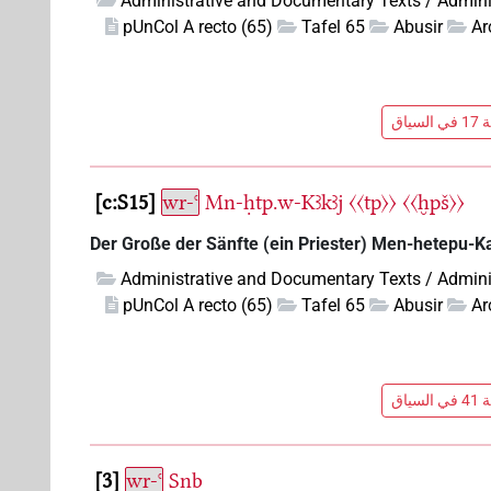
Administrative and Documentary Texts / Admini
pUnCol A recto (65)
Tafel 65
Abusir
Ar
ياق
c:S15
wr-ꜥ
Mn-ḥtp.w-Kꜣkꜣj
〈〈tp〉〉
〈〈ḫpš〉〉
Der Große der Sänfte (ein Priester) Men-hetepu-K
Administrative and Documentary Texts / Admini
pUnCol A recto (65)
Tafel 65
Abusir
Ar
ياق
3
wr-ꜥ
Snb