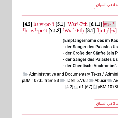
ياق
4.2
ḥs.w-pr-ꜥꜣ
5.1
⸢Wsr⸣-Ptḥ
6.1.1
wr-⸢ꜥ⸣
⸢ḥs.w⸣-pr-ꜥꜣ
7.1.2
⸢Wsr⸣-Ptḥ
8.1
⸢ḫnt.j⸣[-š]
(Empfängername des im Kast
- der Sänger des Palastes Us
- der Große der Sänfte (ein 
- der Sänger des Palastes Us
- der Chentischi Anch-nebef.
Administrative and Documentary Texts / Admini
pBM 10735 frame 8
Tafel 67/68
Abusir
Ar
[4.2]
d1 (67)
pBM 10735 
ياق