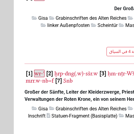
Der Groß
Gisa
Grabinschriften des Alten Reiches
linker Außenpfosten
Scheintür
Mas
ياق
1
wr-ꜥ
2
ḫrp-dng(.w)-sšr.w
3
ḥm-nṯr-Wꜣ
mrr.w-nb=f
7
Snb
Großer der Sänfte, Leiter der Kleiderzwerge, Priest
Verwaltungen der Roten Krone, ein von seinem Her
Gisa
Grabinschriften des Alten Reiches
Inschrift
Statuen-Fragment (Basisplatte)
Mas