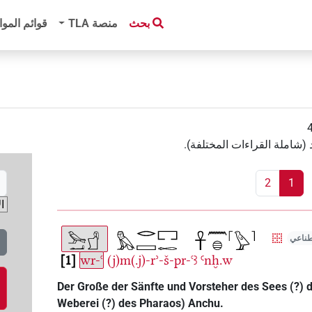
بحث
منصة‏ ‏TLA
قوائم الموا
(شاملة القراءات المختلفة)
.
2
1
طناعي
1
wr-ꜥ
(j)m(.j)-rʾ-š-pr-ꜥꜣ
Ꜥnḫ.w
Der Große der Sänfte und Vorsteher des Sees (?) 
Weberei (?) des Pharaos) Anchu.