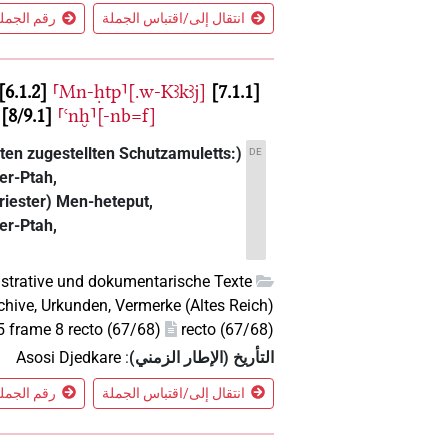
انتقال إلى/اقتباس الجملة
رقم الجملة 4 في الس
6.1.2
⸢Mn-ḥtp⸣[.w-Kꜣkꜣj]
7.1.1
8/9.1
⸢ꜥnḫ⸣[-nb=f]
en zugestellten Schutzamuletts:)
DE
er-Ptah,
Priester) Men-heteput,
er-Ptah,
strative und dokumentarische Texte
chive, Urkunden, Vermerke (Altes Reich)
frame 8 recto (67/68)
recto (67/68)
التأريخ (الإطار الزمني)
:
Asosi Djedkare
انتقال إلى/اقتباس الجملة
رقم الجملة 3 في الس