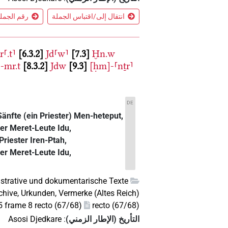
انتقال إلى/اقتباس الجملة
رقم الجملة 2 في الس
⸢.t⸣
6.3.2
Jd⸢w⸣
7.3
Ḫn.w
⸣-mr.t
8.3.2
Jdw
9.3
[ḥm]-⸢nṯr⸣
DE
Sänfte (ein Priester) Men-heteput,
der Meret-Leute Idu,
Priester Iren-Ptah,
der Meret-Leute Idu,
strative und dokumentarische Texte
chive, Urkunden, Vermerke (Altes Reich)
frame 8 recto (67/68)
recto (67/68)
التأريخ (الإطار الزمني)
:
Asosi Djedkare