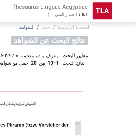
Thesaurus Linguae Aegyptiae
TLA
۱.٥.٢
(
إصدار المتن
٢٠
)
الصفحة الرئيسية
بحث
الشواهد
نتائج البحث عن الشواهد
معايير البحث
:
معرف مادة معجمية
=
450297
نتائج البحث
:
1–10
مِن
20
جمل مع شواهد 
النقوش مرتبة بشكل اص
des Phrarao (bzw. Vorsteher der
DE