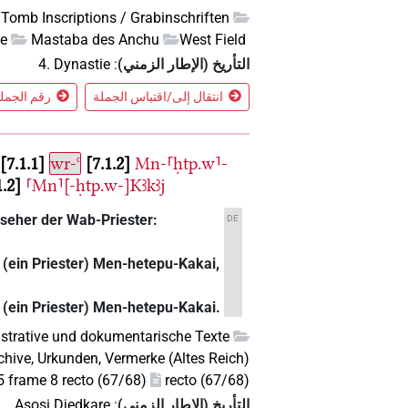
Tomb Inscriptions / Grabinschriften
le
Mastaba des Anchu
West Field
التأريخ (الإطار الزمني)
:
4. Dynastie
انتقال إلى/اقتباس الجملة
رقم الجملة 1 في الس
7.1.1
wr-ꜥ
7.1.2
Mn-⸢ḥtp.w⸣-
1.2
⸢Mn⸣[-ḥtp.w-]Kꜣkꜣj
ufseher der Wab-Priester:
DE
 (ein Priester) Men-hetepu-Kakai,
 (ein Priester) Men-hetepu-Kakai.
strative und dokumentarische Texte
chive, Urkunden, Vermerke (Altes Reich)
frame 8 recto (67/68)
recto (67/68)
التأريخ (الإطار الزمني)
:
Asosi Djedkare