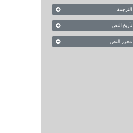
الترجمة
تأريخ النص
محرر النص