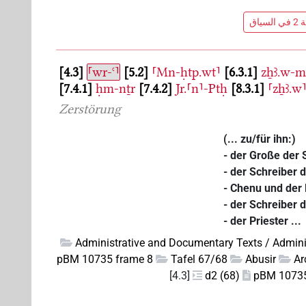
ياق
4.3
⸢wr-ꜥ⸣
5.2
⸢Mn-ḥtp.wt⸣
6.3.1
zẖꜣ.w-mr
7.4.1
ḥm-nṯr
7.4.2
Jr.⸢n⸣-Ptḥ
8.3.1
⸢zẖꜣ.w
Zerstörung
(... zu/für ihn:)
- der Große der 
- der Schreiber 
- Chenu und der 
- der Schreiber 
- der Priester ...
Administrative and Documentary Texts / Admini
pBM 10735 frame 8
Tafel 67/68
Abusir
Ar
[4.3]
d2 (68)
pBM 10735 