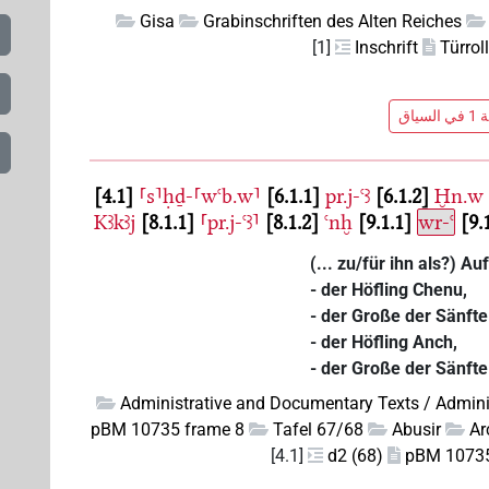
Gisa
Grabinschriften des Alten Reiches
[1]
Inschrift
Türrol
ياق
4.1
⸢s⸣ḥḏ-⸢wꜥb.w⸣
6.1.1
pr.j-ꜥꜣ
6.1.2
Ḫn.w
Kꜣkꜣj
8.1.1
⸢pr.j-ꜥꜣ⸣
8.1.2
ꜥnḫ
9.1.1
wr-ꜥ
9.
(... zu/für ihn als?) A
- der Höfling Chenu,
- der Große der Sänfte
- der Höfling Anch,
- der Große der Sänfte
Administrative and Documentary Texts / Admini
pBM 10735 frame 8
Tafel 67/68
Abusir
Ar
[4.1]
d2 (68)
pBM 10735 