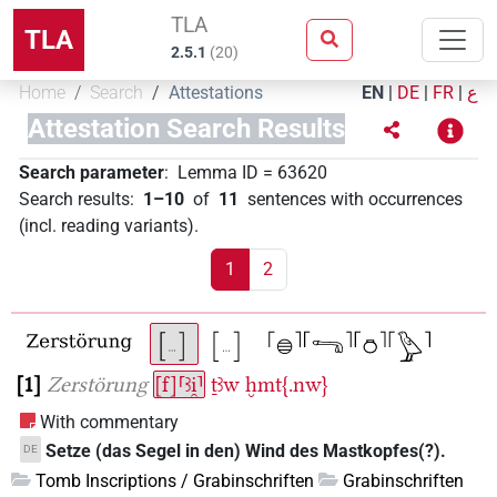
TLA
TLA
2.5.1
(
20
)
Home
Search
Attestations
EN
|
DE
|
FR
|
ع
Attestation Search Results
Search parameter
:
Lemma ID
=
63620
Search results
:
1–10
of
11
sentences with occurrences
(incl. reading variants)
.
1
2
1
Zerstörung
[f]⸢ꜣi̯⸣
ṯꜣw
ḫmt{.nw}
With commentary
Setze (das Segel in den) Wind des Mastkopfes(?).
DE
Tomb Inscriptions / Grabinschriften
Grabinschriften