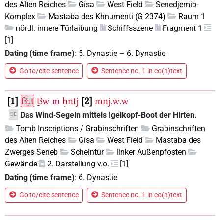
des Alten Reiches
Gisa
West Field
Senedjemib-
Komplex
Mastaba des Khnumenti (G 2374)
Raum 1
nördl. innere Türlaibung
Schiffsszene
Fragment 1
[1]
Dating (time frame)
:
5. Dynastie
–
6. Dynastie
Go to/cite sentence
Sentence no. 1 in co(n)text
1
fꜣi̯.t
ṯꜣw
m
ḥntj
2
mnj.w.w
Das Wind-Segeln mittels Igelkopf-Boot der Hirten.
DE
Tomb Inscriptions / Grabinschriften
Grabinschriften
des Alten Reiches
Gisa
West Field
Mastaba des
Zwerges Seneb
Scheintür
linker Außenpfosten
Gewände
2. Darstellung v.o.
[1]
Dating (time frame)
:
6. Dynastie
Go to/cite sentence
Sentence no. 1 in co(n)text