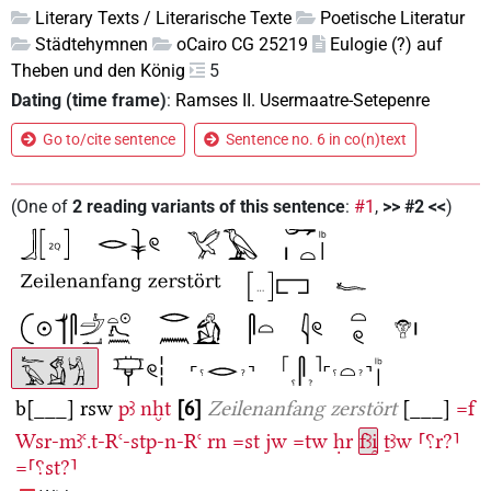
Literary Texts / Literarische Texte
Poetische Literatur
Städtehymnen
oCairo CG 25219
Eulogie (?) auf
Theben und den König
5
Dating (time frame)
:
Ramses II. Usermaatre-Setepenre
Go to/cite sentence
Sentence no. 6 in co(n)text
(
One of
2
reading variants of this sentence
:
#1
,
>> #2 <<
)
b[___]
rsw
pꜣ
nḫt
6
Zeilenanfang zerstört
[___]
=f
Wsr-mꜣꜥ.t-Rꜥ-stp-n-Rꜥ
rn
=st
jw
=tw
ḥr
fꜣi̯
ṯꜣw
⸢⸮r?⸣
=⸢⸮st?⸣