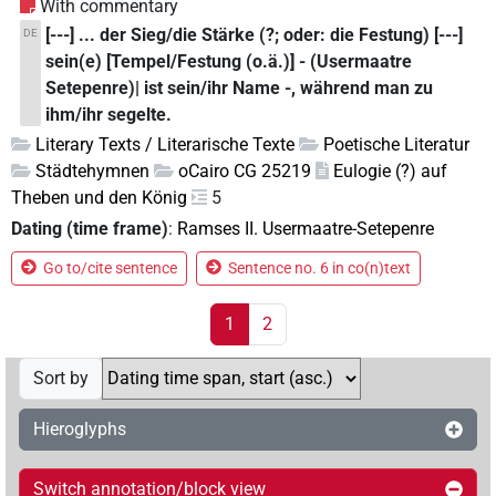
With commentary
[---] ... der Sieg/die Stärke (?; oder: die Festung) [---]
DE
sein(e) [Tempel/Festung (o.ä.)] - (Usermaatre
Setepenre)| ist sein/ihr Name -, während man zu
ihm/ihr segelte.
Literary Texts / Literarische Texte
Poetische Literatur
Städtehymnen
oCairo CG 25219
Eulogie (?) auf
Theben und den König
5
Dating (time frame)
:
Ramses II. Usermaatre-Setepenre
Go to/cite sentence
Sentence no. 6 in co(n)text
1
2
Sort by
Hieroglyphs
Switch annotation/block view