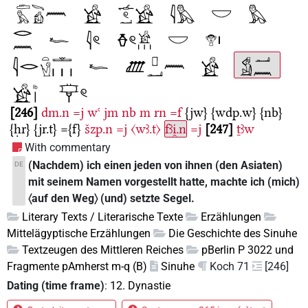
246
dm.n
=j
wꜥ
jm
nb
m
rn
=f
{jw}
{wdp.w}
{nb}
{ḥr}
{jr.t}
={f}
šzp.n
=j
〈wꜣ.t〉
fꜣi̯.n
=j
247
ṯꜣw
With commentary
(Nachdem) ich einen jeden von ihnen (den Asiaten)
DE
mit seinem Namen vorgestellt hatte, machte ich (mich)
〈auf den Weg〉 (und) setzte Segel.
Literary Texts / Literarische Texte
Erzählungen
Mittelägyptische Erzählungen
Die Geschichte des Sinuhe
Textzeugen des Mittleren Reiches
pBerlin P 3022 und
Fragmente pAmherst m-q (B)
Sinuhe
Koch 71
[246]
Dating (time frame)
:
12. Dynastie