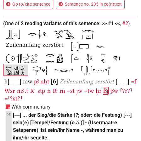
Go to/cite sentence
Sentence no. 235 in co(n)text
(
One of
2
reading variants of this sentence
:
>> #1 <<
,
#2
)
b[___]
rsw
pꜣ
nḫt
6
Zeilenanfang zerstört
[___]
=f
Wsr-mꜣꜥ.t-Rꜥ-stp-n-Rꜥ
rn
=st
jw
=tw
ḥr
fꜣi̯
ṯꜣw
⸢⸮r?⸣
=⸢⸮st?⸣
With commentary
[---] ... der Sieg/die Stärke (?; oder: die Festung) [---]
DE
sein(e) [Tempel/Festung (o.ä.)] - (Usermaatre
Setepenre)| ist sein/ihr Name -, während man zu
ihm/ihr segelte.