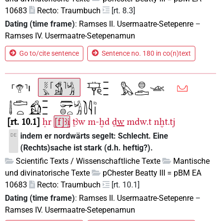
10683
Recto: Traumbuch
[rt. 8.3]
Dating (time frame)
:
Ramses II. Usermaatre-Setepenre
–
Ramses IV. Usermaatre-Setepenamun
Go to/cite sentence
Sentence no. 180 in co(n)text
rt. 10.1
ḥr
[f]ꜣi̯
ṯꜣw
m-ḫd
ḏw
mdw.t
nḫt.tj
indem er nordwärts segelt: Schlecht. Eine
DE
(Rechts)sache ist stark (d.h. heftig?).
Scientific Texts / Wissenschaftliche Texte
Mantische
und divinatorische Texte
pChester Beatty III = pBM EA
10683
Recto: Traumbuch
[rt. 10.1]
Dating (time frame)
:
Ramses II. Usermaatre-Setepenre
–
Ramses IV. Usermaatre-Setepenamun