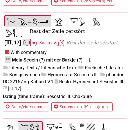
Go to/cite sentence
Sentence no. 265 in co(n)text
III, 17
fꜣi̯.t
=j
ṯꜣw
m
wj[ꜣ]
Rest der Zeile zerstört
With commentary
Mein Segeln (?) mit der Bark[e (?) ---],
DE
Literary Texts / Literarische Texte
Poetische Literatur
Königshymnen
Hymnen auf Sesostris III.
pLondon
UC 32157 = pKahun LV.1
Recto: Hymnen auf Sesostris III.
[III, 17]
Dating (time frame)
:
Sesostris III. Chakaure
Go to/cite sentence
Sentence no. 39 in co(n)text