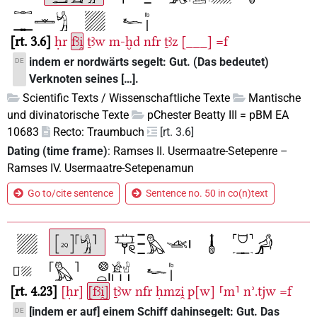
rt. 3.6
ḥr
fꜣi̯
ṯꜣw
m-ḫd
nfr
ṯꜣz
[___]
=f
indem er nordwärts segelt: Gut. (Das bedeutet)
DE
Verknoten seines […].
Scientific Texts / Wissenschaftliche Texte
Mantische
und divinatorische Texte
pChester Beatty III = pBM EA
10683
Recto: Traumbuch
[rt. 3.6]
Dating (time frame)
:
Ramses II. Usermaatre-Setepenre
–
Ramses IV. Usermaatre-Setepenamun
Go to/cite sentence
Sentence no. 50 in co(n)text
rt. 4.23
[ḥr]
[fꜣi̯]
ṯꜣw
nfr
ḥmzi̯
p[w]
⸢m⸣
nʾ.tjw
=f
[indem er auf] einem Schiff dahinsegelt: Gut. Das
DE