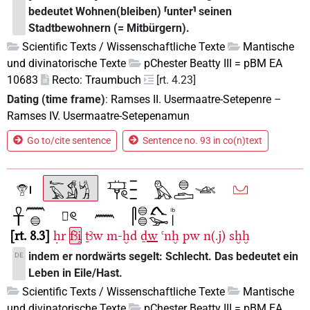
bedeutet Wohnen(bleiben) ⸢unter⸣ seinen
Stadtbewohnern (= Mitbürgern).
Scientific Texts / Wissenschaftliche Texte
Mantische
und divinatorische Texte
pChester Beatty III = pBM EA
10683
Recto: Traumbuch
[rt. 4.23]
Dating (time frame)
:
Ramses II. Usermaatre-Setepenre
–
Ramses IV. Usermaatre-Setepenamun
Go to/cite sentence
Sentence no. 93 in co(n)text
rt. 8.3
ḥr
fꜣi̯
ṯꜣw
m-ḫd
ḏw
ꜥnḫ
pw
n(.j)
sḫḫ
indem er nordwärts segelt: Schlecht. Das bedeutet ein
DE
Leben in Eile/Hast.
Scientific Texts / Wissenschaftliche Texte
Mantische
und divinatorische Texte
pChester Beatty III = pBM EA