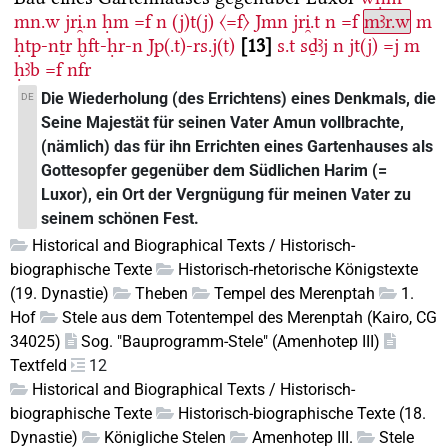
mn.w
jri̯.n
ḥm
=f
n
(j)t(j)
〈=f〉
Jmn
jri̯.t
n
=f
mꜣr.w
m
ḥtp-nṯr
ḫft-ḥr-n
Jp(.t)-rs.j(t)
13
s.t
sḏꜣj
n
jt(j)
=j
m
ḥꜣb
=f
nfr
Die Wiederholung (des Errichtens) eines Denkmals, die
DE
Seine Majestät für seinen Vater Amun vollbrachte,
(nämlich) das für ihn Errichten eines Gartenhauses als
Gottesopfer gegenüber dem Südlichen Harim (=
Luxor), ein Ort der Vergnügung für meinen Vater zu
seinem schönen Fest.
Historical and Biographical Texts / Historisch-
biographische Texte
Historisch-rhetorische Königstexte
(19. Dynastie)
Theben
Tempel des Merenptah
1.
Hof
Stele aus dem Totentempel des Merenptah (Kairo, CG
34025)
Sog. "Bauprogramm-Stele" (Amenhotep III)
Textfeld
12
Historical and Biographical Texts / Historisch-
biographische Texte
Historisch-biographische Texte (18.
Dynastie)
Königliche Stelen
Amenhotep III.
Stele