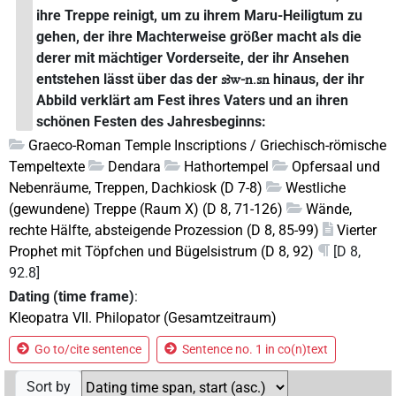
ihre Treppe reinigt, um zu ihrem Maru-Heiligtum zu
gehen, der ihre Machterweise größer macht als die
derer mit mächtiger Vorderseite, der ihr Ansehen
entstehen lässt über das der
hinaus, der ihr
sꜣw-n.sn
Abbild verklärt am Fest ihres Vaters und an ihren
schönen Festen des Jahresbeginns:
Graeco-Roman Temple Inscriptions / Griechisch-römische
Tempeltexte
Dendara
Hathortempel
Opfersaal und
Nebenräume, Treppen, Dachkiosk (D 7-8)
Westliche
(gewundene) Treppe (Raum X) (D 8, 71-126)
Wände,
rechte Hälfte, absteigende Prozession (D 8, 85-99)
Vierter
Prophet mit Töpfchen und Bügelsistrum (D 8, 92)
[D 8,
92.8]
Dating (time frame)
:
Kleopatra VII. Philopator (Gesamtzeitraum)
Go to/cite sentence
Sentence no. 1 in co(n)text
Sort by