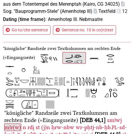
aus dem Totentempel des Merenptah (Kairo, CG 34025)
Sog. "Bauprogramm-Stele" (Amenhotep III)
Textfeld
12
Dating (time frame)
:
Amenhotep III. Nebmaatre
Go to/cite sentence
Sentence no. 10 in co(n)text
"königliche" Randzeile
zwei Textkolumnen am rechten Ende
(=Eingangsseite)
"königliche" Randzeile
zwei Textkolumnen am
rechten Ende (=Eingangsseite)
DEB 44,1
smꜣwj
mꜣr(w)
n
rdi̯
st
(j)n
ḥrw-nbw
wr-pḥtj-nb-ḥb.
-sd-
PL