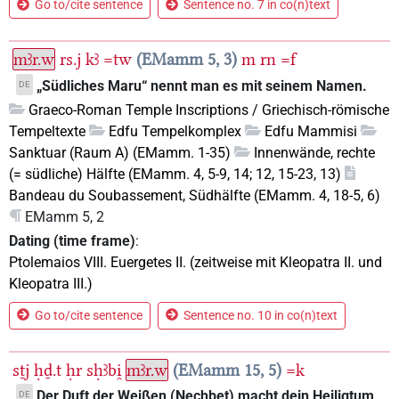
Go to/cite sentence
Sentence no. 7 in co(n)text
mꜣr.w
rs.j
kꜣ
=tw
EMamm 5, 3
m
rn
=f
„Südliches Maru“ nennt man es mit seinem Namen.
DE
Graeco-Roman Temple Inscriptions / Griechisch-römische
Tempeltexte
Edfu Tempelkomplex
Edfu Mammisi
Sanktuar (Raum A) (EMamm. 1-35)
Innenwände, rechte
(= südliche) Hälfte (EMamm. 4, 5-9, 14; 12, 15-23, 13)
Bandeau du Soubassement, Südhälfte (EMamm. 4, 18-5, 6)
EMamm 5, 2
Dating (time frame)
:
Ptolemaios VIII. Euergetes II. (zeitweise mit Kleopatra II. und
Kleopatra III.)
Go to/cite sentence
Sentence no. 10 in co(n)text
sṯj
ḥḏ.t
ḥr
sḥꜣbi̯
mꜣr.w
EMamm 15, 5
=k
Der Duft der Weißen (Nechbet) macht dein Heiligtum
DE