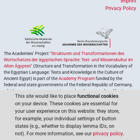
Imprint
Privacy Policy
The Academies’ Project
“Strukturen und Transformationen des
Wortschatzes der ägyptischen Sprache: Text- und Wissenskultur im
Alten Ägypten”
(Structure and Transformation in the Vocabulary of
the Egyptian Language: Texts and Knowledge in the Culture of
Ancient Egypt) is part of the
Academy Program
funded by the
federal and state governments of the Federal Republic of Germany,
which serves to preserve, retrieve and explore our cultural heritage.
This site would like to place
functional cookies
The program is coordinated by the
Union of the German Academies
on your device. These cookies are essential for
of Sciences and Humanities
.
your user experience on this website: they store,
for example, your individual settings of button
states (e.g., whether to display lemma IDs, on
not). For more information, see our
privacy policy
.