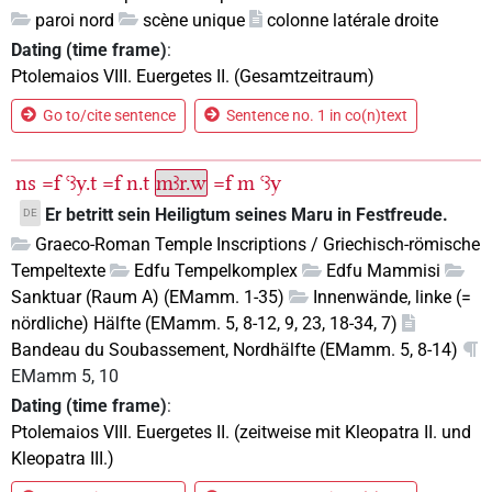
paroi nord
scène unique
colonne latérale droite
Dating (time frame)
:
Ptolemaios VIII. Euergetes II. (Gesamtzeitraum)
Go to/cite sentence
Sentence no. 1 in co(n)text
ns
=f
ꜥꜣy.t
=f
n.t
mꜣr.w
=f
m
ꜥꜣy
Er betritt sein Heiligtum seines Maru in Festfreude.
DE
Graeco-Roman Temple Inscriptions / Griechisch-römische
Tempeltexte
Edfu Tempelkomplex
Edfu Mammisi
Sanktuar (Raum A) (EMamm. 1-35)
Innenwände, linke (=
nördliche) Hälfte (EMamm. 5, 8-12, 9, 23, 18-34, 7)
Bandeau du Soubassement, Nordhälfte (EMamm. 5, 8-14)
EMamm 5, 10
Dating (time frame)
:
Ptolemaios VIII. Euergetes II. (zeitweise mit Kleopatra II. und
Kleopatra III.)