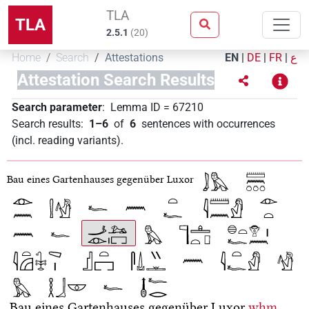
TLA
TLA
2.5.1
(
20
)
Home
Search
Attestations
EN
|
DE
|
FR
|
ع
Attestation Search Results
Search parameter
:
Lemma ID
=
67210
Search results
:
1–6
of
6
sentences with occurrences
(incl. reading variants)
.
Bau eines Gartenhauses gegenüber Luxor
Bau eines Gartenhauses gegenüber Luxor
wḥm