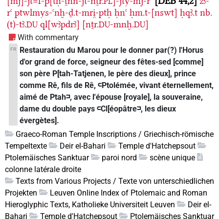
[mj]-jt=f-p[tḥ-ṯnn-jt-nṯr.
]-jty-mj-rꜥ
DEB 44,2
zꜣ-
PL
rꜥ
ptwlmys-ꜥnḫ-ḏ.t-mri̯-ptḥ
ḥnꜥ
ḥm.t-[nswt]
ḥqꜣ.t
nb.
(t)-tꜣ.
ql[wꜣpdrꜣ]
[nṯr.
-mnḫ.
]
DU
DU
DU
With commentary
Restauration du Marou pour le donner par(?) l'Horus
FR
d'or grand de force, seigneur des fêtes-sed [comme]
son père P[tah-Tatjenen, le père des dieux], prince
comme Rê, fils de Rê, 𓍹Ptolémée, vivant éternellement,
aimé de Ptah𓍺, avec l'épouse [royale], la souveraine,
dame du double pays 𓍹Cl[éopâtre𓍺, les dieux
évergètes].
Graeco-Roman Temple Inscriptions / Griechisch-römische
Tempeltexte
Deir el-Bahari
Temple d'Hatchepsout
Ptolemäisches Sanktuar
paroi nord
scène unique
colonne latérale droite
Texts from Various Projects / Texte von unterschiedlichen
Projekten
Leuven Online Index of Ptolemaic and Roman
Hieroglyphic Texts, Katholieke Universiteit Leuven
Deir el-
Bahari
Temple d'Hatchepsout
Ptolemäisches Sanktuar