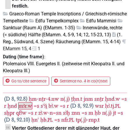
festlich.
Graeco-Roman Temple Inscriptions / Griechisch-römische
Tempeltexte
Edfu Tempelkomplex
Edfu Mammisi
Sanktuar (Raum A) (EMamm. 1-35)
Innenwände, rechte
(= südliche) Hälfte (EMamm. 4, 5-9, 14; 12, 15-23, 13)
(1.
Reg., Südwand, 4. Szene) Räucherung (EMamm. 15, 4-14)
EMamm 15, 4
1
Dating (time frame)
:
Ptolemaios VIII. Euergetes II. (zeitweise mit Kleopatra II. und
Kleopatra III.)
Go to/cite sentence
Sentence no. 4 in co(n)text
D 8, 92.8
ḥm-nṯr-4.nw
n(.j)
ṯḥn.t
jnm
snṯr
ḫnd.w
=s
r
ḫnd
mꜣr.w
=s
sꜥꜣi̯
bꜣ.w
=s
r
D 8, 92.9
wsr
ḥꜣ.tj.
PL
sḫpr
qfꜣw
=s
r
zꜣ.w-n=sn
sꜣḫ
znn
=s
m
ḥb
n(.j)
jt
=s
D 8, 92.10
ḥnꜥ
ḥb.
=s
nfr.
tp(.j)-rnp.t
PL
PL
Vierter Gottesdiener derer mit glänzender Haut, der
DE