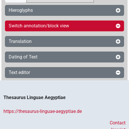
Hieroglyphs
Switch annotation/block view
Translation
Dating of Text
Text editor
Thesaurus Linguae Aegyptiae
https://thesaurus-linguae-aegyptiae.de
Contact