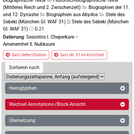
biographische Texte
Historisch-biographische Texte
(Mittleres Reich und 2. Zwischenzeit)
Biographien der 11.
und 12. Dynastie
Biographien aus Abydos
Stele des
Sebeki (München Gl. WAF 31)
Stele des Sebeki (München
Gl. WAF 31)
D.21
Datierung
:
Sesostris I. Cheperkare
–
Amenemhet II. Nubkaure
Satz-Seite/Zitation
Satz Nr. 51 im Ko(n)text
Sortieren nach
Hieroglyphen
Wechsel Annotations-/Block-Ansicht
Übersetzung