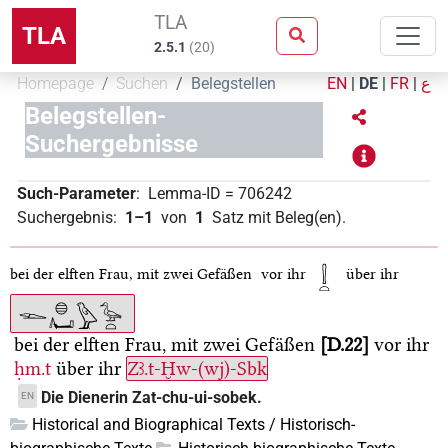
TLA
TLA
2.5.1
(
20
)
Homepage
Suchen
Belegstellen
EN
|
DE
|
FR
|
ع
Belegstellen-
Suchergebnisse
Such-Parameter
:
Lemma-ID
=
706242
Suchergebnis
:
1–1
von
1
Satz mit Beleg(en)
.
bei der elften Frau, mit zwei Gefäßen
vor ihr
über ihr
bei der elften Frau, mit zwei Gefäßen
D.22
vor ihr
ḥm.t
über ihr
Zꜣ.t-Ḫw-(wj)-Sbk
Die Dienerin Zat-chu-ui-sobek.
EN
Historical and Biographical Texts / Historisch-