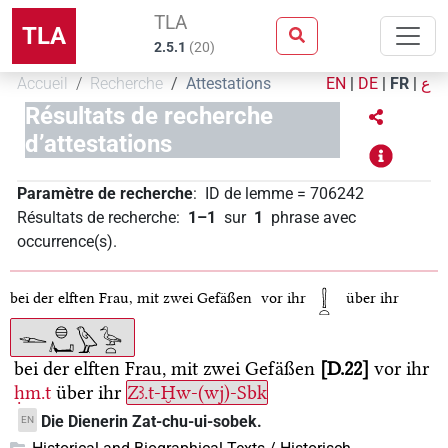
TLA
TLA
2.5.1
(
20
)
Accueil
Recherche
Attestations
EN
|
DE
|
FR
|
ع
Résultats de recherche
d’attestations
Paramètre de recherche
:
ID de lemme
=
706242
Résultats de recherche
:
1–1
sur
1
phrase avec
occurrence(s)
.
bei der elften Frau, mit zwei Gefäßen
vor ihr
über ihr
bei der elften Frau, mit zwei Gefäßen
D.22
vor ihr
ḥm.t
über ihr
Zꜣ.t-Ḫw-(wj)-Sbk
Die Dienerin Zat-chu-ui-sobek.
EN