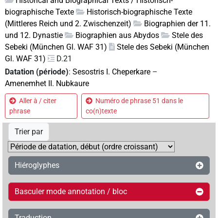
Historical and Biographical Texts / Historisch-
biographische Texte
Historisch-biographische Texte
(Mittleres Reich und 2. Zwischenzeit)
Biographien der 11.
und 12. Dynastie
Biographien aus Abydos
Stele des
Sebeki (München Gl. WAF 31)
Stele des Sebeki (München
Gl. WAF 31)
D.21
Datation (période)
:
Sesostris I. Cheperkare
–
Amenemhet II. Nubkaure
Aller à / citer
Numéro de phrase 51 dans le
phrase
co(n)texte
Trier par
Hiéroglyphes
Basculer mode annotation / bloc
Traduction