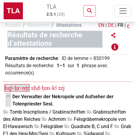
TLA
TLA
2.5.1
(
20
)
Accueil
Recherche
Attestations
EN
|
DE
|
FR
|
ع
Résultats de recherche
d’attestations
Paramètre de recherche
:
ID de lemme
=
850199
Résultats de recherche
:
1–1
sur
1
phrase avec
occurrence(s)
.
ḥqꜣ-ẖr-nṯr
sḥḏ-ḥm-kꜣ
zzj
Der Verwalter der Nekropole und Aufseher der
DE
Totenpriester Sesi.
Tomb Inscriptions / Grabinschriften
Grabinschriften
des Alten Reiches
Achmim
Felsgräbernekropole von
El-Hawawisch
Felsgräber
Quadrate B, C und F
Grab
F1 des Hesi-Min/Sesi
Kultraum
Südwand