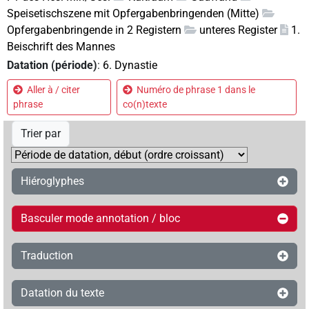
Speisetischszene mit Opfergabenbringenden (Mitte)
Opfergabenbringende in 2 Registern
unteres Register
1.
Beischrift des Mannes
Datation (période)
:
6. Dynastie
Aller à / citer
Numéro de phrase 1 dans le
phrase
co(n)texte
Trier par
Hiéroglyphes
Basculer mode annotation / bloc
Traduction
Datation du texte