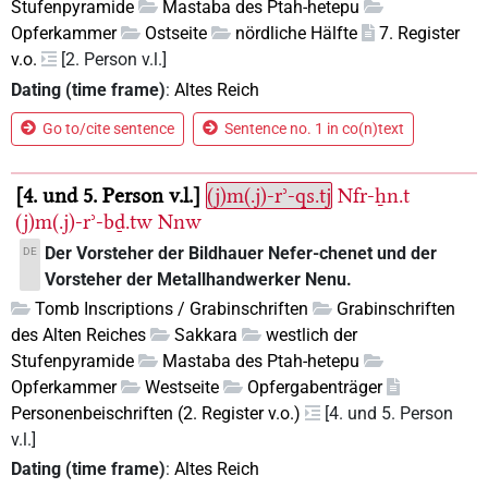
Stufenpyramide
Mastaba des Ptah-hetepu
Opferkammer
Ostseite
nördliche Hälfte
7. Register
v.o.
[2. Person v.l.]
Dating (time frame)
:
Altes Reich
Go to/cite sentence
Sentence no. 1 in co(n)text
4. und 5. Person v.l.
(j)m(.j)-rʾ-qs.tj
Nfr-ẖn.t
(j)m(.j)-rʾ-bḏ.tw
Nnw
Der Vorsteher der Bildhauer Nefer-chenet und der
DE
Vorsteher der Metallhandwerker Nenu.
Tomb Inscriptions / Grabinschriften
Grabinschriften
des Alten Reiches
Sakkara
westlich der
Stufenpyramide
Mastaba des Ptah-hetepu
Opferkammer
Westseite
Opfergabenträger
Personenbeischriften (2. Register v.o.)
[4. und 5. Person
v.l.]
Dating (time frame)
:
Altes Reich