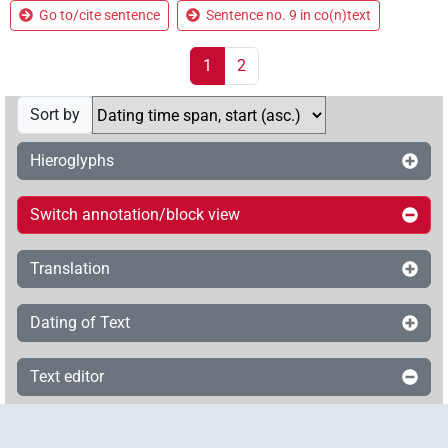
Go to/cite sentence
Sentence no. 9 in co(n)text
1
2
Sort by
Hieroglyphs
Switch annotation/block view
Translation
Dating of Text
Text editor