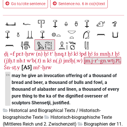
Go to/cite sentence
Sentence no. 6 in co(n)text
ḏi̯
=f
pr.t-ḫrw
(n)
ḫꜣ
tʾ
ḥnq.t
ḫꜣ
kꜣ
ꜣpd
ḫꜣ
šs
mnḫ.t
ḫꜣ
(j)ḫ.t
nb.t
wꜥb(.t)
n
kꜣ
n(.j)
jmꜣḫ(.w)
jm.j-rʾ-gn.wtj.
PL
Šn-sṯ.y
A5
mꜣꜥ-ḫrw
may he give an invocation offering of a thousand of
EN
bread and beer, a thousand of bulls and fowl, a
thousand of alabaster and linen, a thousand of every
pure thing to the ka of the dignified overseer of
sculptors Shensetji, justified.
Historical and Biographical Texts / Historisch-
biographische Texte
Historisch-biographische Texte
(Mittleres Reich und 2. Zwischenzeit)
Biographien der 11.