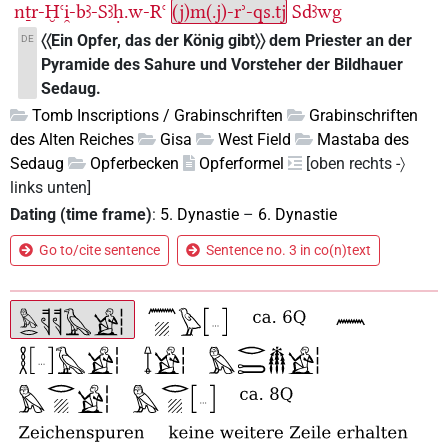
nṯr-Ḫꜥi̯-bꜣ-Sꜣḥ.w-Rꜥ
(j)m(.j)-rʾ-qs.tj
Sdꜣwg
〈〈Ein Opfer, das der König gibt〉〉 dem Priester an der
DE
Pyramide des Sahure und Vorsteher der Bildhauer
Sedaug.
Tomb Inscriptions / Grabinschriften
Grabinschriften
des Alten Reiches
Gisa
West Field
Mastaba des
Sedaug
Opferbecken
Opferformel
[oben rechts -〉
links unten]
Dating (time frame)
:
5. Dynastie
–
6. Dynastie
Go to/cite sentence
Sentence no. 3 in co(n)text