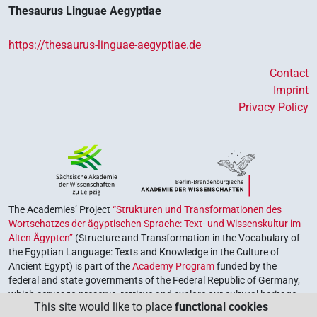
Thesaurus Linguae Aegyptiae
https://thesaurus-linguae-aegyptiae.de
Contact
Imprint
Privacy Policy
The Academies’ Project
“Strukturen und Transformationen des
Wortschatzes der ägyptischen Sprache: Text- und Wissenskultur im
Alten Ägypten”
(Structure and Transformation in the Vocabulary of
the Egyptian Language: Texts and Knowledge in the Culture of
Ancient Egypt) is part of the
Academy Program
funded by the
federal and state governments of the Federal Republic of Germany,
which serves to preserve, retrieve and explore our cultural heritage.
This site would like to place
functional cookies
The program is coordinated by the
Union of the German Academies