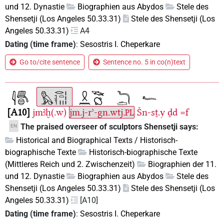
und 12. Dynastie
Biographien aus Abydos
Stele des
Shensetji (Los Angeles 50.33.31)
Stele des Shensetji (Los
Angeles 50.33.31)
A4
Dating (time frame)
:
Sesostris I. Cheperkare
Go to/cite sentence
Sentence no. 5 in co(n)text
A10
jmꜣḫ(.w)
jm.j-rʾ-gn.wtj.
Šn-sṯ.y
ḏd
=f
PL
The praised overseer of sculptors Shensetji says:
EN
Historical and Biographical Texts / Historisch-
biographische Texte
Historisch-biographische Texte
(Mittleres Reich und 2. Zwischenzeit)
Biographien der 11.
und 12. Dynastie
Biographien aus Abydos
Stele des
Shensetji (Los Angeles 50.33.31)
Stele des Shensetji (Los
Angeles 50.33.31)
[A10]
Dating (time frame)
:
Sesostris I. Cheperkare