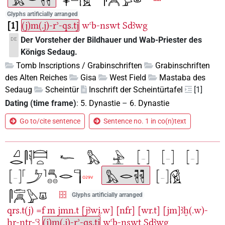
Glyphs artificially arranged
1
(j)m(.j)-rʾ-qs.tj
wꜥb-nswt
Sdꜣwg
Der Vorsteher der Bildhauer und Wab-Priester des
DE
Königs Sedaug.
Tomb Inscriptions / Grabinschriften
Grabinschriften
des Alten Reiches
Gisa
West Field
Mastaba des
Sedaug
Scheintür
Inschrift der Scheintürtafel
[1]
Dating (time frame)
:
5. Dynastie
–
6. Dynastie
Go to/cite sentence
Sentence no. 1 in co(n)text
Glyphs artificially arranged
qrs.t(j)
=f
m
jmn.t
[jꜣwi̯.w]
[nfr]
[wr.t]
[jm]ꜣḫ(.w)-
ḫr-nṯr-ꜥꜣ
(j)m(.j)-rʾ-qs.tj
wꜥb-nswt
Sdꜣwg