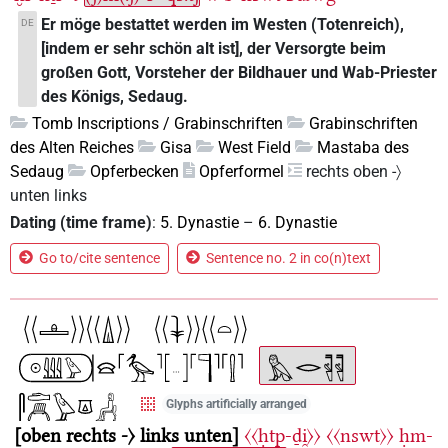
Er möge bestattet werden im Westen (Totenreich),
DE
[indem er sehr schön alt ist], der Versorgte beim
großen Gott, Vorsteher der Bildhauer und Wab-Priester
des Königs, Sedaug.
Tomb Inscriptions / Grabinschriften
Grabinschriften
des Alten Reiches
Gisa
West Field
Mastaba des
Sedaug
Opferbecken
Opferformel
rechts oben -〉
unten links
Dating (time frame)
:
5. Dynastie
–
6. Dynastie
Go to/cite sentence
Sentence no. 2 in co(n)text
Glyphs artificially arranged
oben rechts -〉 links unten
〈〈ḥtp-ḏi̯〉〉
〈〈nswt〉〉
ḥm-