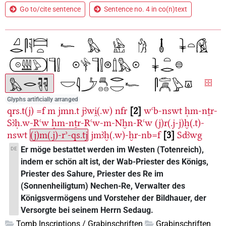
Go to/cite sentence
Sentence no. 4 in co(n)text
Glyphs artificially arranged
qrs.t(j)
=f
m
jmn.t
jꜣwi̯(.w)
nfr
2
wꜥb-nswt
ḥm-nṯr-
Sꜣḥ.w-Rꜥw
ḥm-nṯr-Rꜥw-m-Nḫn-Rꜥw
(j)r(.j-j)ḫ(.t)-
nswt
(j)m(.j)-rʾ-qs.tj
jmꜣḫ(.w)-ḫr-nb=f
3
Sdꜣwg
Er möge bestattet werden im Westen (Totenreich),
DE
indem er schön alt ist, der Wab-Priester des Königs,
Priester des Sahure, Priester des Re im
(Sonnenheiligtum) Nechen-Re, Verwalter des
Königsvermögens und Vorsteher der Bildhauer, der
Versorgte bei seinem Herrn Sedaug.
Tomb Inscriptions / Grabinschriften
Grabinschriften