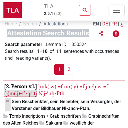
TLA
TLA
2.5.1
(
20
)
Home
Search
Attestations
EN
|
DE
|
FR
|
ع
Attestation Search Results
Search parameter
:
Lemma ID
=
850324
Search results
:
1–10
of
11
sentences with occurrences
(incl. reading variants)
.
1
2
2. Person v.l.
ḥnk(.w)
=f
mr(.y)
=f
jmꜣḫ.w
=f
(j)m(.j)-rʾ-qs.tj
N.j-ꜥnḫ-Ptḥ
Sein Beschenkter, sein Geliebter, sein Versorgter, der
DE
Vorsteher der Bildhauer Ni-anch-Ptah.
Tomb Inscriptions / Grabinschriften
Grabinschriften
des Alten Reiches
Sakkara
westlich der