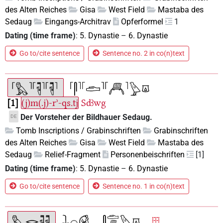
des Alten Reiches
Gisa
West Field
Mastaba des
Sedaug
Eingangs-Architrav
Opferformel
1
Dating (time frame)
:
5. Dynastie
–
6. Dynastie
Go to/cite sentence
Sentence no. 2 in co(n)text
1
(j)m(.j)-rʾ-qs.tj
Sdꜣwg
Der Vorsteher der Bildhauer Sedaug.
DE
Tomb Inscriptions / Grabinschriften
Grabinschriften
des Alten Reiches
Gisa
West Field
Mastaba des
Sedaug
Relief-Fragment
Personenbeischriften
[1]
Dating (time frame)
:
5. Dynastie
–
6. Dynastie
Go to/cite sentence
Sentence no. 1 in co(n)text