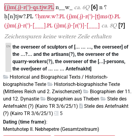
(j)m(.j)-r(ʾ)-qs.tjw.
n__w_
ca. 6Q
6
n
⸮
PL
ḥ[n]tjw?.PL
⸮ḥmw.w?.
(j)m(.j)-r(ʾ)-{ṯ}ms〈ṯ〉.
PL
PL
(j)m(.j)-r(ʾ)-[___].
(j)m(.j)-[r(ʾ)]-[___]
ca. 8Q
7
PL
Zeichenspuren
keine weitere Zeile erhalten
the overseer of sculptors of [... ... ..., the overseer] of
EN
the ...?... and the artisans(?), the overseer of the
quarry-workers(?), the overseer of the [...]-persons,
the over[seer of ... ... ... Antefnakht]
Historical and Biographical Texts / Historisch-
biographische Texte
Historisch-biographische Texte
(Mittleres Reich und 2. Zwischenzeit)
Biographien der 11.
und 12. Dynastie
Biographien aus Theben
Stele des
Antefnakht (?) (Kairo TR 3/6/25/1)
Stele des Antefnakht
(?) (Kairo TR 3/6/25/1)
5
Dating (time frame)
:
Mentuhotep II. Nebhepetre (Gesamtzeitraum)