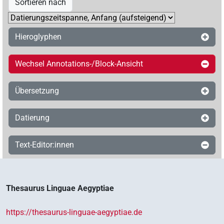
Sortieren nach
Hieroglyphen
Wechsel Annotations-/Block-Ansicht
Übersetzung
Datierung
Text-Editor:innen
Thesaurus Linguae Aegyptiae
https://thesaurus-linguae-aegyptiae.de