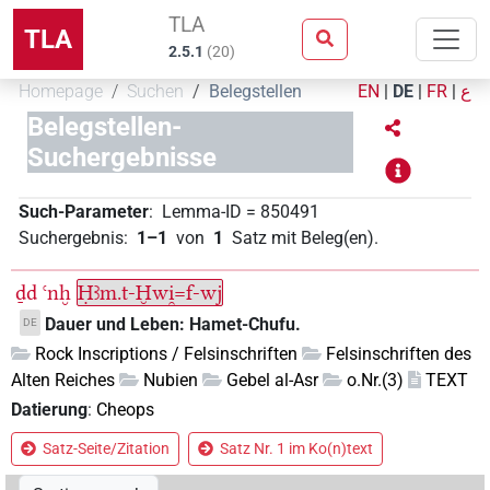
TLA
TLA
2.5.1
(
20
)
Homepage
Suchen
Belegstellen
EN
|
DE
|
FR
|
ع
Belegstellen-
Suchergebnisse
Such-Parameter
:
Lemma-ID
=
850491
Suchergebnis
:
1–1
von
1
Satz mit Beleg(en)
.
ḏd
ꜥnḫ
Ḥꜣm.t-Ḫwi̯=f-wj
Dauer und Leben: Hamet-Chufu.
DE
Rock Inscriptions / Felsinschriften
Felsinschriften des
Alten Reiches
Nubien
Gebel al-Asr
o.Nr.(3)
TEXT
Datierung
:
Cheops
Satz-Seite/Zitation
Satz Nr. 1 im Ko(n)text