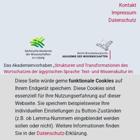
Kontakt
Impressum
Datenschutz
Das Akademienvorhaben
„Strukturen und Transformationen des
Wortschatzes der ägyptischen Sprache: Text- und Wissenskultur im
Alten Ägypten‟
ist Teil des von Bund und Ländern geförderten
Diese Seite würde gerne
funktionale Cookies
auf
Akademienprogramms
, das der Erhaltung, Sicherung und
Ihrem Endgerät speichern. Diese Cookies sind
Vergegenwärtigung unseres kulturellen Erbes dient. Koordiniert wird
essenziell für Ihre Nutzungserfahrung auf dieser
das Programm von der
Union der Deutschen Akademien der
Webseite. Sie speichern beispielsweise Ihre
Wissenschaften
.
individuellen Einstellungen zu Button-Zuständen
(z.B. ob Lemma-Nummern eingeblendet werden
sollen oder nicht). Weitere Informationen finden
Sie in der
Datenschutz
-Erklärung.