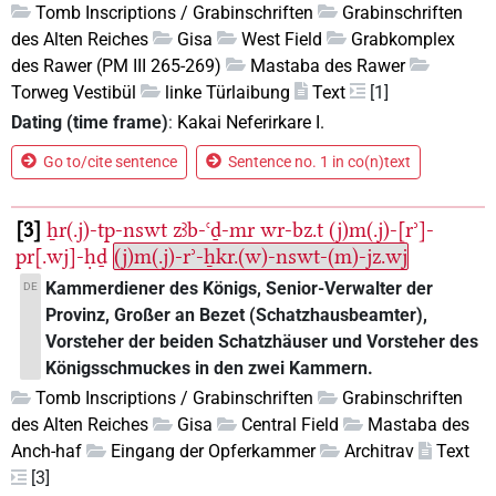
Tomb Inscriptions / Grabinschriften
Grabinschriften
des Alten Reiches
Gisa
West Field
Grabkomplex
des Rawer (PM III 265-269)
Mastaba des Rawer
Torweg Vestibül
linke Türlaibung
Text
[1]
Dating (time frame)
:
Kakai Neferirkare I.
Go to/cite sentence
Sentence no. 1 in co(n)text
3
ẖr(.j)-tp-nswt
zꜣb-ꜥḏ-mr
wr-bz.t
(j)m(.j)-[rʾ]-
pr[.wj]-ḥḏ
(j)m(.j)-rʾ-ẖkr.(w)-nswt-(m)-jz.wj
Kammerdiener des Königs, Senior-Verwalter der
DE
Provinz, Großer an Bezet (Schatzhausbeamter),
Vorsteher der beiden Schatzhäuser und Vorsteher des
Königsschmuckes in den zwei Kammern.
Tomb Inscriptions / Grabinschriften
Grabinschriften
des Alten Reiches
Gisa
Central Field
Mastaba des
Anch-haf
Eingang der Opferkammer
Architrav
Text
[3]