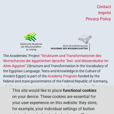
Contact
Imprint
Privacy Policy
The Academies’ Project
“Strukturen und Transformationen des
Wortschatzes der ägyptischen Sprache: Text- und Wissenskultur im
Alten Ägypten”
(Structure and Transformation in the Vocabulary of
the Egyptian Language: Texts and Knowledge in the Culture of
Ancient Egypt) is part of the
Academy Program
funded by the
federal and state governments of the Federal Republic of Germany,
which serves to preserve, retrieve and explore our cultural heritage.
This site would like to place
functional cookies
The program is coordinated by the
Union of the German Academies
on your device. These cookies are essential for
of Sciences and Humanities
.
your user experience on this website: they store,
for example, your individual settings of button