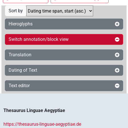
Sort by
Hieroglyphs
Switch annotation/block view
Translation
Dating of Text
Text editor
Thesaurus Linguae Aegyptiae
https://thesaurus-linguae-aegyptiae.de