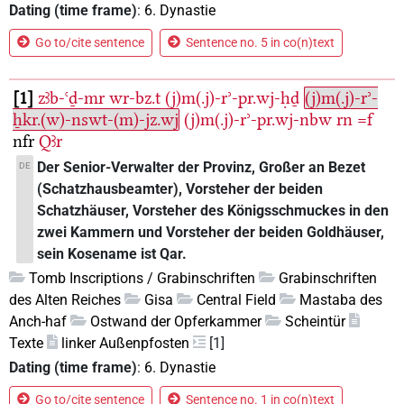
Dating (time frame)
:
6. Dynastie
Go to/cite sentence
Sentence no. 5 in co(n)text
1
zꜣb-ꜥḏ-mr
wr-bz.t
(j)m(.j)-rʾ-pr.wj-ḥḏ
(j)m(.j)-rʾ-
ẖkr.(w)-nswt-(m)-jz.wj
(j)m(.j)-rʾ-pr.wj-nbw
rn
=f
nfr
Qꜣr
Der Senior-Verwalter der Provinz, Großer an Bezet
DE
(Schatzhausbeamter), Vorsteher der beiden
Schatzhäuser, Vorsteher des Königsschmuckes in den
zwei Kammern und Vorsteher der beiden Goldhäuser,
sein Kosename ist Qar.
Tomb Inscriptions / Grabinschriften
Grabinschriften
des Alten Reiches
Gisa
Central Field
Mastaba des
Anch-haf
Ostwand der Opferkammer
Scheintür
Texte
linker Außenpfosten
[1]
Dating (time frame)
:
6. Dynastie
Go to/cite sentence
Sentence no. 1 in co(n)text