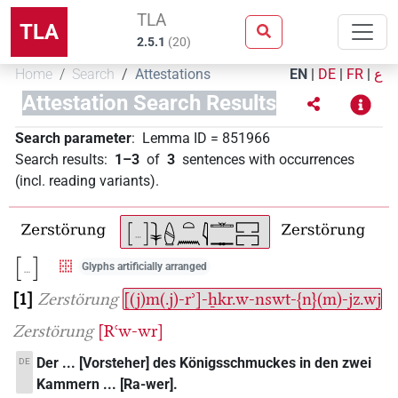
TLA
TLA
2.5.1
(
20
)
Home
Search
Attestations
EN
|
DE
|
FR
|
ع
Attestation Search Results
Search parameter
:
Lemma ID
=
851966
Search results
:
1–3
of
3
sentences with occurrences
(incl. reading variants)
.
Glyphs artificially arranged
1
Zerstörung
[(j)m(.j)-rʾ]-ẖkr.w-nswt-{n}(m)-jz.wj
Zerstörung
[Rꜥw-wr]
Der ... [Vorsteher] des Königsschmuckes in den zwei
DE
Kammern ... [Ra-wer].