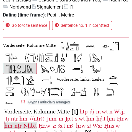
Nordwand
Signalement
[1]
Dating (time frame)
:
Pepi I. Merire
Go to/cite sentence
Sentence no. 1 in co(n)text
Vorderseite, Kolumne Mitte
Vorderseite, links, Zeilen
Glyphs artificially arranged
Vorderseite, Kolumne Mitte
1
ḥtp-ḏi̯-nswt
n
Wsjr
jtj-nṯr
ḥm-〈〈nṯr〉〉-Jmn-m-Jp.t-s.wt
ḥm-ḥḏ.t
ḥm-Ḥr.w
ḥm-nṯr-Nḫb.t
Ḥr.w-zꜣ-ꜣs.t
mꜣꜥ-ḫrw
zꜣ
Wsr-Ḫns.w