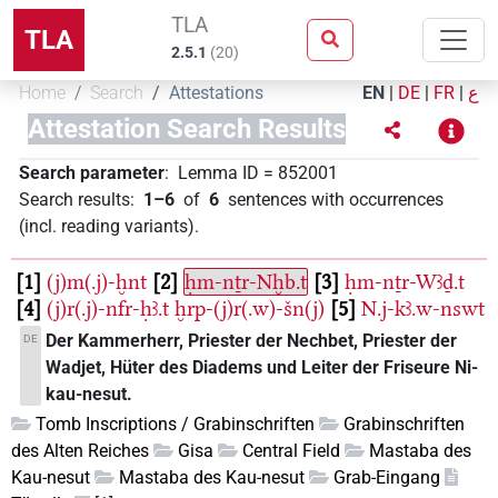
TLA
TLA
2.5.1
(
20
)
Home
Search
Attestations
EN
|
DE
|
FR
|
ع
Attestation Search Results
Search parameter
:
Lemma ID
=
852001
Search results
:
1–6
of
6
sentences with occurrences
(incl. reading variants)
.
1
(j)m(.j)-ḫnt
2
ḥm-nṯr-Nḫb.t
3
ḥm-nṯr-Wꜣḏ.t
4
(j)r(.j)-nfr-ḥꜣ.t
ḫrp-(j)r(.w)-šn(j)
5
N.j-kꜣ.w-nswt
Der Kammerherr, Priester der Nechbet, Priester der
DE
Wadjet, Hüter des Diadems und Leiter der Friseure Ni-
kau-nesut.
Tomb Inscriptions / Grabinschriften
Grabinschriften
des Alten Reiches
Gisa
Central Field
Mastaba des
Kau-nesut
Mastaba des Kau-nesut
Grab-Eingang