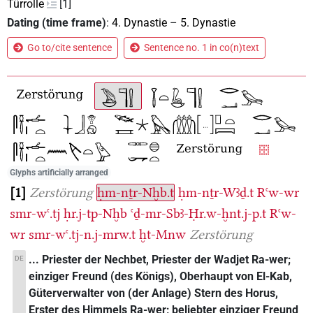
Türrolle
[1]
Dating (time frame)
:
4. Dynastie
–
5. Dynastie
Go to/cite sentence
Sentence no. 1 in co(n)text
Glyphs artificially arranged
1
Zerstörung
ḥm-nṯr-Nḫb.t
ḥm-nṯr-Wꜣḏ.t
Rꜥw-wr
smr-wꜥ.tj
ḥr.j-tp-Nḫb
ꜥḏ-mr-Sbꜣ-Ḥr.w-ḫnt.j-p.t
Rꜥw-
wr
smr-wꜥ.tj-n.j-mrw.t
ḫt-Mnw
Zerstörung
... Priester der Nechbet, Priester der Wadjet Ra-wer;
DE
einziger Freund (des Königs), Oberhaupt von El-Kab,
Güterverwalter von (der Anlage) Stern des Horus,
Erster des Himmels Ra-wer; beliebter einziger Freund