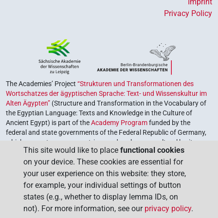
Imprint
Privacy Policy
The Academies’ Project
“Strukturen und Transformationen des
Wortschatzes der ägyptischen Sprache: Text- und Wissenskultur im
Alten Ägypten”
(Structure and Transformation in the Vocabulary of
the Egyptian Language: Texts and Knowledge in the Culture of
Ancient Egypt) is part of the
Academy Program
funded by the
federal and state governments of the Federal Republic of Germany,
which serves to preserve, retrieve and explore our cultural heritage.
This site would like to place
functional cookies
The program is coordinated by the
Union of the German Academies
on your device. These cookies are essential for
of Sciences and Humanities
.
your user experience on this website: they store,
for example, your individual settings of button
states (e.g., whether to display lemma IDs, on
not). For more information, see our
privacy policy
.