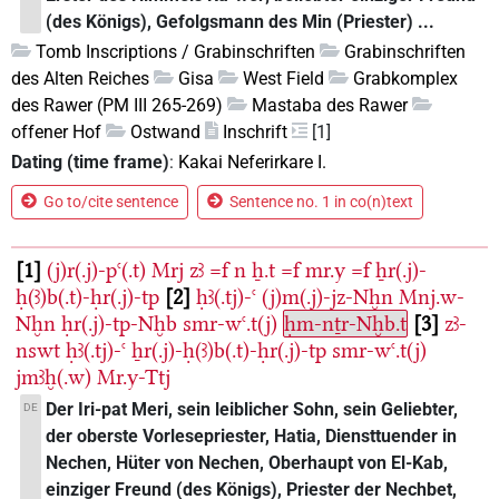
(des Königs), Gefolgsmann des Min (Priester) ...
Tomb Inscriptions / Grabinschriften
Grabinschriften
des Alten Reiches
Gisa
West Field
Grabkomplex
des Rawer (PM III 265-269)
Mastaba des Rawer
offener Hof
Ostwand
Inschrift
[1]
Dating (time frame)
:
Kakai Neferirkare I.
Go to/cite sentence
Sentence no. 1 in co(n)text
1
(j)r(.j)-pꜥ(.t)
Mrj
zꜣ
=f
n
ẖ.t
=f
mr.y
=f
ẖr(.j)-
ḥ(ꜣ)b(.t)-ḥr(.j)-tp
2
ḥꜣ(.tj)-ꜥ
(j)m(.j)-jz-Nḫn
Mnj.w-
Nḫn
ḥr(.j)-tp-Nḫb
smr-wꜥ.t(j)
ḥm-nṯr-Nḫb.t
3
zꜣ-
nswt
ḥꜣ(.tj)-ꜥ
ẖr(.j)-ḥ(ꜣ)b(.t)-ḥr(.j)-tp
smr-wꜥ.t(j)
jmꜣḫ(.w)
Mr.y-Ttj
Der Iri-pat Meri, sein leiblicher Sohn, sein Geliebter,
DE
der oberste Vorlesepriester, Hatia, Diensttuender in
Nechen, Hüter von Nechen, Oberhaupt von El-Kab,
einziger Freund (des Königs), Priester der Nechbet,