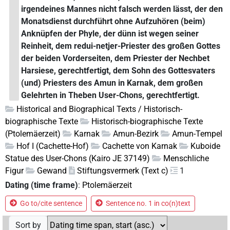
irgendeines Mannes nicht falsch werden lässt, der den
Monatsdienst durchführt ohne Aufzuhören (beim)
Anknüpfen der Phyle, der dünn ist wegen seiner
Reinheit, dem redui-netjer-Priester des großen Gottes
der beiden Vorderseiten, dem Priester der Nechbet
Harsiese, gerechtfertigt, dem Sohn des Gottesvaters
(und) Priesters des Amun in Karnak, dem großen
Gelehrten in Theben User-Chons, gerechtfertigt.
Historical and Biographical Texts / Historisch-
biographische Texte
Historisch-biographische Texte
(Ptolemäerzeit)
Karnak
Amun-Bezirk
Amun-Tempel
Hof I (Cachette-Hof)
Cachette von Karnak
Kuboide
Statue des User-Chons (Kairo JE 37149)
Menschliche
Figur
Gewand
Stiftungsvermerk (Text c)
1
Dating (time frame)
:
Ptolemäerzeit
Go to/cite sentence
Sentence no. 1 in co(n)text
Sort by