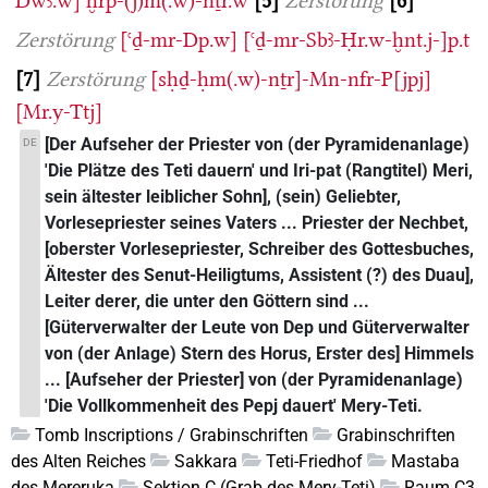
Dwꜣ.w]
ḫrp-(j)m(.w)-nṯr.w
5
Zerstörung
6
Zerstörung
[ꜥḏ-mr-Dp.w]
[ꜥḏ-mr-Sbꜣ-Ḥr.w-ḫnt.j-]p.t
7
Zerstörung
[sḥḏ-ḥm(.w)-nṯr]-Mn-nfr-P[jpj]
[Mr.y-Ttj]
[Der Aufseher der Priester von (der Pyramidenanlage)
DE
'Die Plätze des Teti dauern' und Iri-pat (Rangtitel) Meri,
sein ältester leiblicher Sohn], (sein) Geliebter,
Vorlesepriester seines Vaters ... Priester der Nechbet,
[oberster Vorlesepriester, Schreiber des Gottesbuches,
Ältester des Senut-Heiligtums, Assistent (?) des Duau],
Leiter derer, die unter den Göttern sind ...
[Güterverwalter der Leute von Dep und Güterverwalter
von (der Anlage) Stern des Horus, Erster des] Himmels
... [Aufseher der Priester] von (der Pyramidenanlage)
'Die Vollkommenheit des Pepj dauert' Mery-Teti.
Tomb Inscriptions / Grabinschriften
Grabinschriften
des Alten Reiches
Sakkara
Teti-Friedhof
Mastaba
des Mereruka
Sektion C (Grab des Mery-Teti)
Raum C3