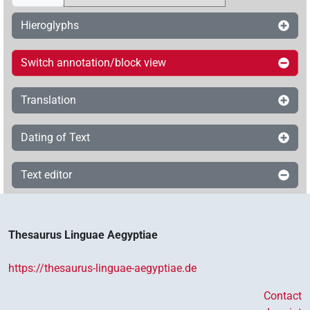
Hieroglyphs
Switch annotation/block view
Translation
Dating of Text
Text editor
Thesaurus Linguae Aegyptiae
https://thesaurus-linguae-aegyptiae.de
Contact