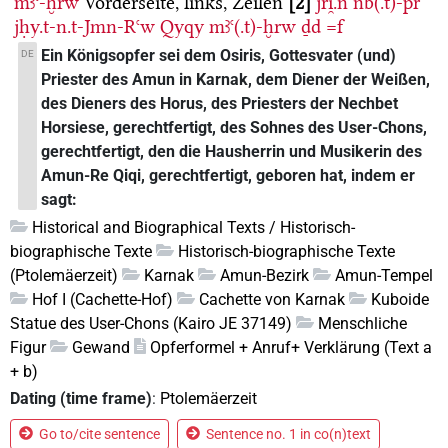
mꜣꜥ-ḫrw
Vorderseite, links, Zeilen
2
jri̯.n
nb(.t)-pr
jḥy.t-n.t-Jmn-Rꜥw
Qyqy
mꜣꜥ(.t)-ḫrw
ḏd
=f
Ein Königsopfer sei dem Osiris, Gottesvater (und)
DE
Priester des Amun in Karnak, dem Diener der Weißen,
des Dieners des Horus, des Priesters der Nechbet
Horsiese, gerechtfertigt, des Sohnes des User-Chons,
gerechtfertigt, den die Hausherrin und Musikerin des
Amun-Re Qiqi, gerechtfertigt, geboren hat, indem er
sagt:
Historical and Biographical Texts / Historisch-
biographische Texte
Historisch-biographische Texte
(Ptolemäerzeit)
Karnak
Amun-Bezirk
Amun-Tempel
Hof I (Cachette-Hof)
Cachette von Karnak
Kuboide
Statue des User-Chons (Kairo JE 37149)
Menschliche
Figur
Gewand
Opferformel + Anruf+ Verklärung (Text a
+ b)
Dating (time frame)
:
Ptolemäerzeit
Go to/cite sentence
Sentence no. 1 in co(n)text