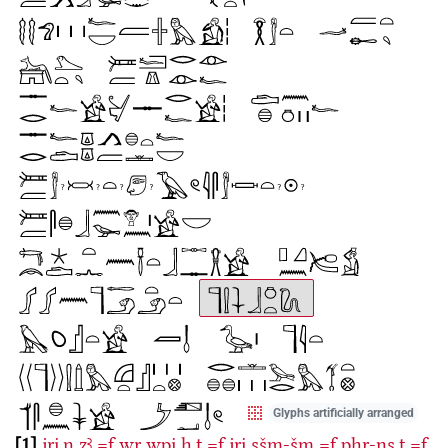
Glyphs artificially arranged
1
jri̯.n
zꜣ
=f
wr
wpi̯
ẖ.t
=f
jri̯
sšm-šm
=f
pẖr-ns.t
=f