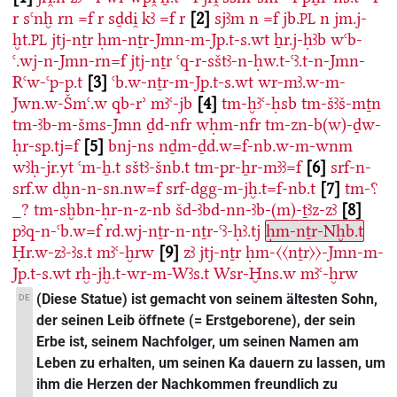
r
sꜥnḫ
rn
=f
r
sḏdi̯
kꜣ
=f
r
2
sjꜣm
n
=f
jb.
n
jm.j-
PL
ḫt.
jtj-nṯr
ḥm-nṯr-Jmn-m-Jp.t-s.wt
ẖr.j-ḥꜣb
wꜥb-
PL
ꜥ.wj-n-Jmn-rn=f
jtj-nṯr
ꜥq-r-sštꜣ-n-ḥw.t-ꜥꜣ.t-n-Jmn-
Rꜥw-ꜥp-p.t
3
ꜥb.w-nṯr-m-Jp.t-s.wt
wr-mꜣ.w-m-
Jwn.w-Šmꜥ.w
qb-rʾ
mꜣꜥ-jb
4
tm-ḫꜣꜥ-ḥsb
tm-šꜣš-mṯn
tm-ꜣb-m-šms-Jmn
ḏd-nfr
wḥm-nfr
tm-zn-b(w)-ḏw-
ḥr-sp.tj=f
5
bnj-ns
nḏm-ḏd.w=f-nb.w-m-wnm
wꜣḥ-jr.yt
ꜥm-ẖ.t
sštꜣ-šnb.t
tm-pr-ẖr-mꜣꜣ=f
6
srf-n-
srf.w
dḫn-n-sn.nw=f
srf-dgg-m-jḫ.t=f-nb.t
7
tm-⸮
_?
tm-sḫbn-ḥr-n-z-nb
šd-ꜣbd-nn-ꜣb-(m)-ṯꜣz-zꜣ
8
pꜣq-n-ꜥb.w=f
rd.wj-nṯr-n-nṯr-ꜥꜣ-ḥꜣ.tj
ḥm-nṯr-Nḫb.t
Ḥr.w-zꜣ-ꜣs.t
mꜣꜥ-ḫrw
9
zꜣ
jtj-nṯr
ḥm-〈〈nṯr〉〉-Jmn-m-
Jp.t-s.wt
rḫ-jḫ.t-wr-m-Wꜣs.t
Wsr-Ḫns.w
mꜣꜥ-ḫrw
(Diese Statue) ist gemacht von seinem ältesten Sohn,
DE
der seinen Leib öffnete (= Erstgeborene), der sein
Erbe ist, seinem Nachfolger, um seinen Namen am
Leben zu erhalten, um seinen Ka dauern zu lassen, um
ihm die Herzen der Nachkommen freundlich zu