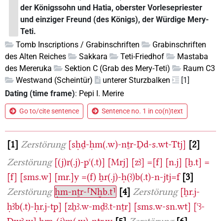
der Königssohn und Hatia, oberster Vorlesepriester
und einziger Freund (des Königs), der Würdige Mery-
Teti.
Tomb Inscriptions / Grabinschriften
Grabinschriften
des Alten Reiches
Sakkara
Teti-Friedhof
Mastaba
des Mereruka
Sektion C (Grab des Mery-Teti)
Raum C3
Westwand (Scheintür)
unterer Sturzbalken
[1]
Dating (time frame)
:
Pepi I. Merire
Go to/cite sentence
Sentence no. 1 in co(n)text
1
Zerstörung
[sḥḏ-ḥm(.w)-nṯr-Ḏd-s.wt-Ttj]
2
Zerstörung
[(j)r(.j)-pꜥ(.t)]
[Mrj]
[zꜣ]
=[f]
[n.j]
[ẖ.t]
=
[f]
[sms.w]
[mr.]y
=(f)
ẖr(.j)-ḥ(ꜣ)b(.t)-n-jtj=f
3
Zerstörung
ḥm-nṯr-⸢Nḫb.t⸣
4
Zerstörung
[ẖr.j-
ḥꜣb(.t)-ḥr.j-tp]
[zẖꜣ.w-mḏꜣ.t-nṯr]
[sms.w-sn.wt]
[ꜥꜣ-