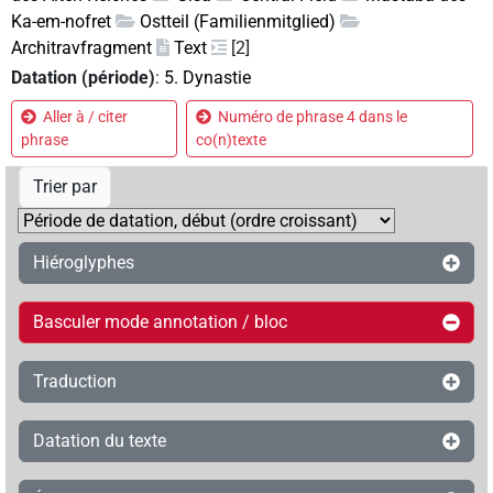
Ka-em-nofret
Ostteil (Familienmitglied)
Architravfragment
Text
[2]
Datation (période)
:
5. Dynastie
Aller à / citer
Numéro de phrase 4 dans le
phrase
co(n)texte
Trier par
Hiéroglyphes
Basculer mode annotation / bloc
Traduction
Datation du texte