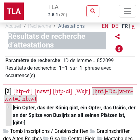
TLA
TLA
2.5.1
(
20
)
Accueil
Recherche
Attestations
EN
|
DE
|
FR
|
ع
Résultats de recherche
d’attestations
Paramètre de recherche
:
ID de lemme
=
852099
Résultats de recherche
:
1–1
sur
1
phrase avec
occurrence(s)
.
2
[ḥtp-ḏi̯]
[nswt]
[ḥtp-ḏi̯]
[Wsjr]
[ḫnt.j-Ḏd.]w-m-
s.wt=f-nb.wt
[Ein Opfer, das der König gibt, ein Opfer, das Osiris, der
DE
an der Spitze von Busi]ris an all seinen Plätzen ist,
[gibt:]
Tomb Inscriptions / Grabinschriften
Grabinschriften
des Alten Reiches
Gisa
Central Field
Mastaba des