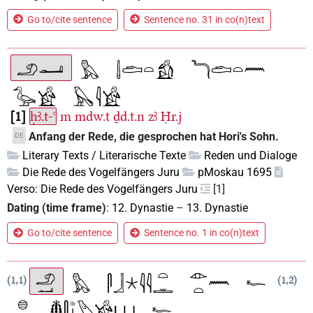
Go to/cite sentence
Sentence no. 31 in co(n)text
1
ḥꜣ.t-ꜥ
m
mdw.t
ḏd.t.n
zꜣ
Ḥr.j
Anfang der Rede, die gesprochen hat Hori's Sohn.
DE
Literary Texts / Literarische Texte
Reden und Dialoge
Die Rede des Vogelfängers Juru
pMoskau 1695
Verso: Die Rede des Vogelfängers Juru
[1]
Dating (time frame)
:
12. Dynastie
–
13. Dynastie
Go to/cite sentence
Sentence no. 1 in co(n)text
1,1
1,2