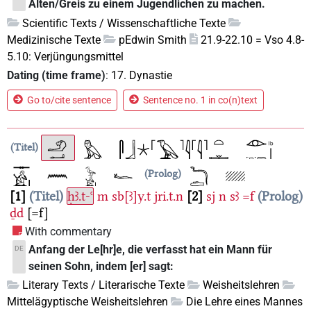
Alten/Greis zu einem Jugendlichen zu machen.
Scientific Texts / Wissenschaftliche Texte
Medizinische Texte
pEdwin Smith
21.9-22.10 = Vso 4.8-
5.10: Verjüngungsmittel
Dating (time frame)
:
17. Dynastie
Go to/cite sentence
Sentence no. 1 in co(n)text
Titel
Prolog
1
Titel
ḥꜣ.t-ꜥ
m
sb[ꜣ]y.t
jri.t.n
2
sj
n
sꜣ
=f
Prolog
ḏd
[=f]
With commentary
Anfang der Le[hr]e, die verfasst hat ein Mann für
DE
seinen Sohn, indem [er] sagt:
Literary Texts / Literarische Texte
Weisheitslehren
Mittelägyptische Weisheitslehren
Die Lehre eines Mannes