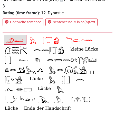
3
Dating (time frame)
:
12. Dynastie
Go to/cite sentence
Sentence no. 3 in co(n)text