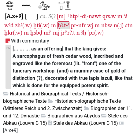
A.x+9
[___]
ca. 5Q
[m]
⸢ḥtp⸣-ḏi̯-nswt
qrs.w
m
ꜥš
wꜣḏ
zẖꜣ(.w)
ḫti̯(.w)
m
ḥꜣ.t-ꜥ
pr-nfr
wj
m
nbw
n(.j)
sṯn
ẖkr(.w)
m
ḫsbḏ
mꜣꜥ
mj
jr⸮r?.t
n
ꜣḫ
ꜥpr(.w)
With commentary
[... ... ... as an offering] that the king gives:
EN
A sarcophagus of fresh cedar wood, inscribed and
engraved like the foremost (lit. "front") one of the
funerary workshop, (and) a mummy case of gold of
distinction (?), decorated with true lapis lazuli, like that
which is done for the equipped potent spirit.
Historical and Biographical Texts / Historisch-
biographische Texte
Historisch-biographische Texte
(Mittleres Reich und 2. Zwischenzeit)
Biographien der 11.
und 12. Dynastie
Biographien aus Abydos
Stele des
Abkau (Louvre C 15)
Stele des Abkau (Louvre C 15)
[A.x+9]