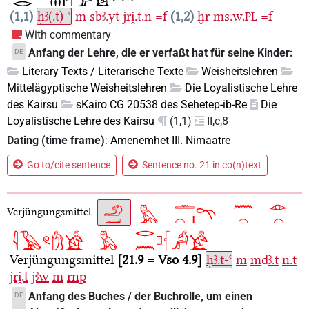
1,1
ḥꜣ(.t)-ꜥ
m
sbꜣ.yt
jri̯.t.n
=f
1,2
ḫr
ms.w.
=f
PL
With commentary
Anfang der Lehre, die er verfaßt hat für seine Kinder:
DE
Literary Texts / Literarische Texte
Weisheitslehren
Mittelägyptische Weisheitslehren
Die Loyalistische Lehre
des Kairsu
sKairo CG 20538 des Sehetep-ib-Re
Die
Loyalistische Lehre des Kairsu
(1,1)
II,c,8
Dating (time frame)
:
Amenemhet III. Nimaatre
Go to/cite sentence
Sentence no. 21 in co(n)text
Verjüngungsmittel
Verjüngungsmittel
21.9 = Vso 4.9
ḥꜣ.t-ꜥ
m
mḏꜣ.t
n.t
jri̯.t
jꜣw
m
rnp
Anfang des Buches / der Buchrolle, um einen
DE