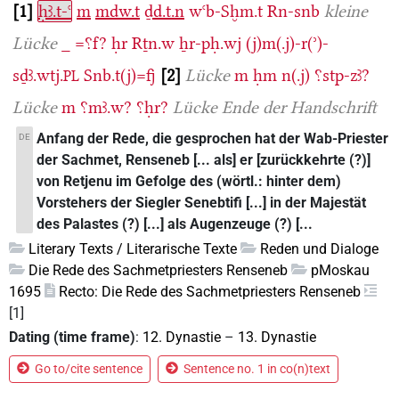
1
ḥꜣ.t-ꜥ
m
mdw.t
ḏd.t.n
wꜥb-Sḫm.t
Rn-snb
kleine
Lücke
_
=⸮f?
ḥr
Rṯn.w
ẖr-pḥ.wj
(j)m(.j)-r(ʾ)-
sḏꜣ.wtj.
Snb.t(j)=fj
2
Lücke
m
ḥm
n(.j)
⸮stp-zꜣ?
PL
Lücke
m
⸮mꜣ.w?
⸮ḥr?
Lücke
Ende der Handschrift
Anfang der Rede, die gesprochen hat der Wab-Priester
DE
der Sachmet, Renseneb [... als] er [zurückkehrte (?)]
von Retjenu im Gefolge des (wörtl.: hinter dem)
Vorstehers der Siegler Senebtifi [...] in der Majestät
des Palastes (?) [...] als Augenzeuge (?) [...
Literary Texts / Literarische Texte
Reden und Dialoge
Die Rede des Sachmetpriesters Renseneb
pMoskau
1695
Recto: Die Rede des Sachmetpriesters Renseneb
[1]
Dating (time frame)
:
12. Dynastie
–
13. Dynastie
Go to/cite sentence
Sentence no. 1 in co(n)text