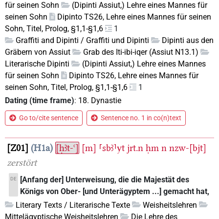
für seinen Sohn
(Dipinti Assiut,) Lehre eines Mannes für
seinen Sohn
Dipinto TS26, Lehre eines Mannes für seinen
Sohn, Titel, Prolog, §1,1-§1,6
1
Graffiti and Dipinti / Graffiti und Dipinti
Dipinti aus den
Gräbern von Assiut
Grab des Iti-ibi-iqer (Assiut N13.1)
Literarische Dipinti
(Dipinti Assiut,) Lehre eines Mannes
für seinen Sohn
Dipinto TS26, Lehre eines Mannes für
seinen Sohn, Titel, Prolog, §1,1-§1,6
1
Dating (time frame)
:
18. Dynastie
Go to/cite sentence
Sentence no. 1 in co(n)text
Z01
H1a
[ḥꜣt-ꜥ]
[m]
⸢sbꜣ⸣yt
jrt.n
ḥm
n
nzw-[bjt]
zerstört
[Anfang der] Unterweisung, die die Majestät des
DE
Königs von Ober- [und Unterägyptem ...] gemacht hat,
Literary Texts / Literarische Texte
Weisheitslehren
Mittelägyptische Weisheitslehren
Die Lehre des