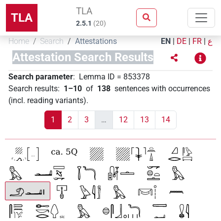
TLA
TLA
2.5.1
(
20
)
Home
Search
Attestations
EN
|
DE
|
FR
|
ع
Attestation Search Results
Search parameter
:
Lemma ID
=
853378
Search results
:
1–10
of
138
sentences with occurrences
(incl. reading variants)
.
1
2
3
…
12
13
14