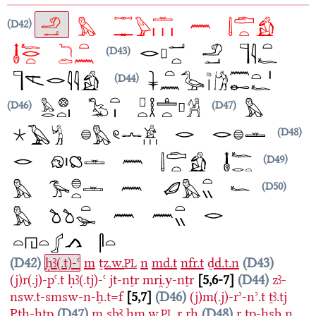
D42
D43
D44
D46
D47
D48
D49
D50
D42
ḥꜣ(.t)-ꜥ
m
ṯz.w.
n
md.t
nfr.t
ḏd.t.n
D43
PL
(j)r(.j)-pꜥ.t
ḥꜣ(.tj)-ꜥ
jt-nṯr
mri̯.y-nṯr
5,6-7
D44
zꜣ-
nsw.t-smsw-n-ẖ.t=f
5,7
D46
(j)m(.j)-rʾ-nʾ.t
ṯꜣ.tj
Ptḥ-ḥtp
D47
m
sbꜣ
ḫm.w.
r
rḫ
D48
r
tp-ḥsb
n
PL