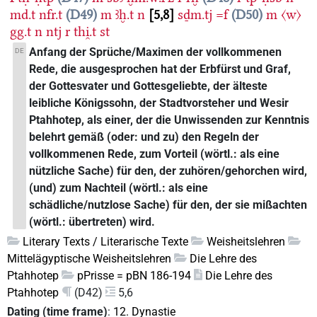
md.t
nfr.t
D49
m
ꜣḫ.t
n
5,8
sḏm.tj
=f
D50
m
〈w〉
gg.t
n
ntj
r
thi̯.t
st
Anfang der Sprüche/Maximen der vollkommenen
DE
Rede, die ausgesprochen hat der Erbfürst und Graf,
der Gottesvater und Gottesgeliebte, der älteste
leibliche Königssohn, der Stadtvorsteher und Wesir
Ptahhotep, als einer, der die Unwissenden zur Kenntnis
belehrt gemäß (oder: und zu) den Regeln der
vollkommenen Rede, zum Vorteil (wörtl.: als eine
nützliche Sache) für den, der zuhören/gehorchen wird,
(und) zum Nachteil (wörtl.: als eine
schädliche/nutzlose Sache) für den, der sie mißachten
(wörtl.: übertreten) wird.
Literary Texts / Literarische Texte
Weisheitslehren
Mittelägyptische Weisheitslehren
Die Lehre des
Ptahhotep
pPrisse = pBN 186-194
Die Lehre des
Ptahhotep
(D42)
5,6
Dating (time frame)
:
12. Dynastie