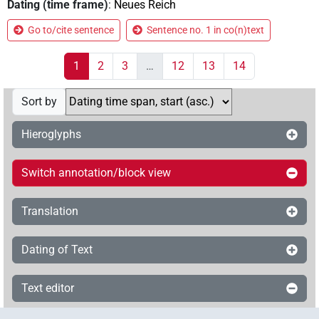
Dating (time frame)
:
Neues Reich
Go to/cite sentence
Sentence no. 1 in co(n)text
1
2
3
…
12
13
14
Sort by
Hieroglyphs
Switch annotation/block view
Translation
Dating of Text
Text editor