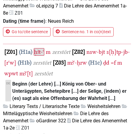
Amenemhet
oLeipzig 7
Die Lehre des Amenemhet 1a-
8e
Z01
Dating (time frame)
:
Neues Reich
Go to/cite sentence
Sentence no. 1 in co(n)text
Z01
H1a
ḥꜣt-ꜥ
m
zerstört
Z02
nsw-bjt
s[ḥ]tp-jb-
[rꜥw]
H1b
zerstört
Z03
mꜣꜥ-ḫrw
H1c
ḏd
=f
m
wpwt
mꜣꜥ[t]
zerstört
Beginn (der Lehre) [...] König von Ober- und
DE
Unterägypten, Sehetepibre [...] der Selige, (indem) er
(es) sagt als eine Offenbarung der Wahrheit [...]
Literary Texts / Literarische Texte
Weisheitslehren
Mittelägyptische Weisheitslehren
Die Lehre des
Amenemhet
oGardiner 322
Die Lehre des Amenemhet
1a-2e
Z01