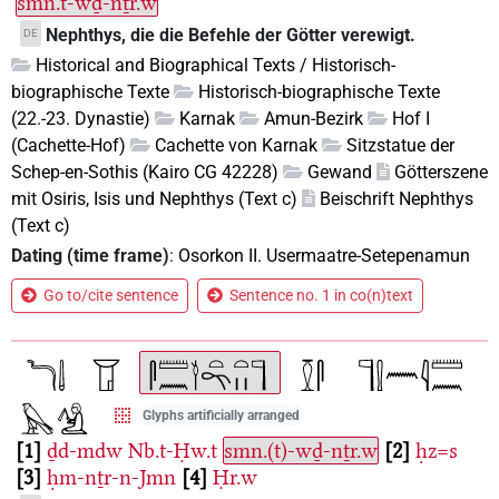
smn.t-wḏ-nṯr.w
Nephthys, die die Befehle der Götter verewigt.
DE
Historical and Biographical Texts / Historisch-
biographische Texte
Historisch-biographische Texte
(22.-23. Dynastie)
Karnak
Amun-Bezirk
Hof I
(Cachette-Hof)
Cachette von Karnak
Sitzstatue der
Schep-en-Sothis (Kairo CG 42228)
Gewand
Götterszene
mit Osiris, Isis und Nephthys (Text c)
Beischrift Nephthys
(Text c)
Dating (time frame)
:
Osorkon II. Usermaatre-Setepenamun
Go to/cite sentence
Sentence no. 1 in co(n)text
Glyphs artificially arranged
1
ḏd-mdw
Nb.t-Ḥw.t
smn.(t)-wḏ-nṯr.w
2
ḥz=s
3
ḥm-nṯr-n-Jmn
4
Ḥr.w