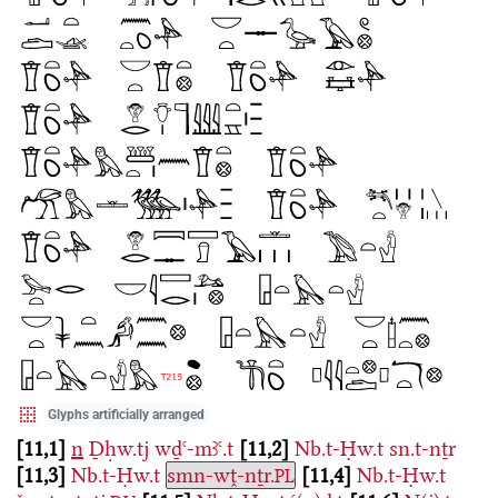
Glyphs artificially arranged
11,1
n
Ḏḥw.tj
wḏꜥ-mꜣꜥ.t
11,2
Nb.t-Ḥw.t
sn.t-nṯr
11,3
Nb.t-Ḥw.t
smn-wṱ-nṯr.
11,4
Nb.t-Ḥw.t
PL