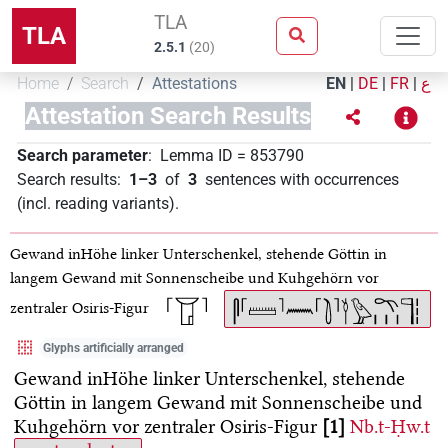
TLA
TLA
2.5.1
(
20
)
Home
Search
Attestations
EN
|
DE
|
FR
|
ع
Attestation Search Results
Search parameter
:
Lemma ID
=
853790
Search results
:
1–3
of
3
sentences with occurrences
(incl. reading variants)
.
Gewand inHöhe linker Unterschenkel, stehende Göttin in
langem Gewand mit Sonnenscheibe und Kuhgehörn vor
zentraler Osiris-Figur
Glyphs artificially arranged
Gewand inHöhe linker Unterschenkel, stehende
Göttin in langem Gewand mit Sonnenscheibe und
Kuhgehörn vor zentraler Osiris-Figur
1
Nb.t-Ḥw.t