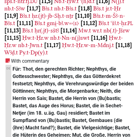
šps.t-ntr.tj.
11,5
Nb.t-Ḥw.t
ꜥ(n)d.t
11,6
N(j).t
DU
nb.t-Sꜣw
11,7
Bꜣs.t
nb.t-Bꜣs.t
11,8
Bꜣs.t
jr.t-Ḥr
11,9
Bꜣs.t
ḥr.(jt)-jb-Sḫ.t-nṯr
11,10
Bꜣs.t-m-Šꜣ-n-
Bꜣs.t
11,11
Bꜣs.t
gmi̯-bꜣ.w=〈s〉
11,12
Bꜣs.t
ꜥšꜣ.t-ḥr.
PL
11,13
Bꜣs.t
ḥr(.jt)-sštꜣ
11,14
Mw.t
wr.t
nb(.t)-Jšrw
11,15
Ḥw.t-Ḥr.w
nb.t-Nn-n(j)swt
11,16
Ḥw.t-
Ḥr.w
nb.t-Jwn.t
11,17
Ḥw.t-Ḥr.w-m-Mdnj.t
11,18
Wꜣḏ.t
Py.t-Dp(y).t
With commentary
Für: Thot, den gerechten Richter; Nephthys, die
DE
Gottesschwester; Nephthys, die das Götterdekret
festsetzt; Nephthys, die Verehrungswürdige der beiden
Göttinnen; Nephthys, die Morgenbarke; Neith, die
Herrin von Sais; Bastet, die Herrin von (Bu)bastis;
Bastet, das Auge des Horus; Bastet, die in Sechet-
Netjer (im 18. u.äg. Gau) residiert; Bastet im
Sumpfland von (Bu)bastis; Bastet, Gembaues (die
〈ihre〉 Macht fand?); Bastet, die Vielgesichtige; Bastet,
die Hüterin des Geheimen; Mut, die Große, Herrin von