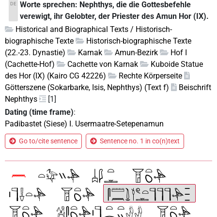
Worte sprechen: Nephthys, die die Gottesbefehle
DE
verewigt, ihr Gelobter, der Priester des Amun Hor (IX).
Historical and Biographical Texts / Historisch-
biographische Texte
Historisch-biographische Texte
(22.-23. Dynastie)
Karnak
Amun-Bezirk
Hof I
(Cachette-Hof)
Cachette von Karnak
Kuboide Statue
des Hor (IX) (Kairo CG 42226)
Rechte Körperseite
Götterszene (Sokarbarke, Isis, Nephthys) (Text f)
Beischrift
Nephthys
[1]
Dating (time frame)
:
Padibastet (Siese) I. Usermaatre-Setepenamun
Go to/cite sentence
Sentence no. 1 in co(n)text