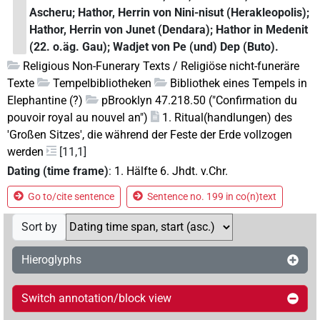
Ascheru; Hathor, Herrin von Nini-nisut (Herakleopolis);
Hathor, Herrin von Junet (Dendara); Hathor in Medenit
(22. o.äg. Gau); Wadjet von Pe (und) Dep (Buto).
Religious Non-Funerary Texts / Religiöse nicht-funeräre
Texte
Tempelbibliotheken
Bibliothek eines Tempels in
Elephantine (?)
pBrooklyn 47.218.50 ("Confirmation du
pouvoir royal au nouvel an")
1. Ritual(handlungen) des
'Großen Sitzes', die während der Feste der Erde vollzogen
werden
[11,1]
Dating (time frame)
:
1. Hälfte 6. Jhdt. v.Chr.
Go to/cite sentence
Sentence no. 199 in co(n)text
Sort by
Hieroglyphs
Switch annotation/block view