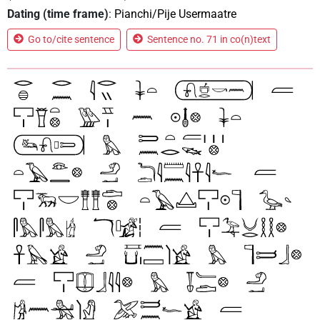
Dating (time frame)
:
Pianchi/Pije Usermaatre
Go to/cite sentence
Sentence no. 71 in co(n)text