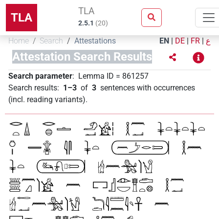
TLA
TLA
2.5.1
(
20
)
Home
Search
Attestations
EN
|
DE
|
FR
|
ع
Attestation Search Results
Search parameter
:
Lemma ID
=
861257
Search results
:
1–3
of
3
sentences with occurrences
(incl. reading variants)
.