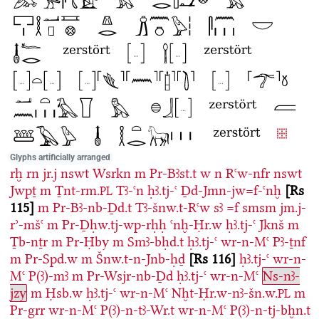
Glyphs artificially arranged
rḫ
rn
jr.j
nswt
Wsrkn
m
Pr-Bꜣst.t
w
n
Rꜥw-nfr
nswt
Jwpṯ
m
Ṯnt-rm.
Tꜣ-ꜥn
ḥꜣ.tj-ꜥ
Ḏd-Jmn-jw=f-ꜥnḫ
Rs
PL
115
m
Pr-Bꜣ-nb-Ḏd.t
Tꜣ-šnw.t-Rꜥw
sꜣ
=f
smsm
jm.j-
rʾ-mšꜥ
m
Pr-Ḏḥw.tj-wp-rḥḥ
ꜥnḫ-Ḥr.w
ḥꜣ.tj-ꜥ
Jknš
m
Ṯb-nṯr
m
Pr-Ḥby
m
Smꜣ-bḥd.t
ḥꜣ.tj-ꜥ
wr-n-Mꜥ
Pꜣ-ṯnf
m
Pr-Spd.w
m
Šnw.t-n-Jnb-ḥḏ
Rs 116
ḥꜣ.tj-ꜥ
wr-n-
Mꜥ
P(ꜣ)-mꜣ
m
Pr-Wsjr-nb-Ḏd
ḥꜣ.tj-ꜥ
wr-n-Mꜥ
Ns-nꜣ-
jzy
m
Ḥsb.w
ḥꜣ.tj-ꜥ
wr-n-Mꜥ
Nḫt-Ḥr.w-nꜣ-šn.w.
m
PL
Pr-grr
wr-n-Mꜥ
P(ꜣ)-n-tꜣ-Wr.t
wr-n-Mꜥ
P(ꜣ)-n-tj-bḫn.t