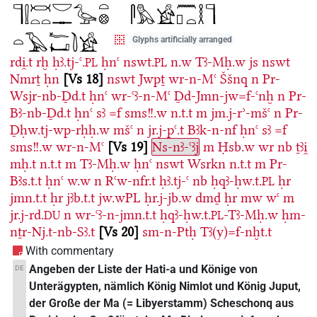
Glyphs artificially arranged
rdi̯.t
rḫ
ḥꜣ.tj-ꜥ.
ḥnꜥ
nswt.
n.w
Tꜣ-Mḥ.w
js
nswt
PL
PL
Nmrṯ
ḥn
Vs 18
nswt
Jwpṯ
wr-n-Mꜥ
Ššnq
n
Pr-
Wsjr-nb-Ḏd.t
ḥnꜥ
wr-ꜥꜣ-n-Mꜥ
Ḏd-Jmn-jw=f-ꜥnḫ
n
Pr-
Bꜣ-nb-Ḏd.t
ḥnꜥ
sꜣ
=f
sms!!.w
n.t.t
m
jm.j-rʾ-mšꜥ
n
Pr-
Ḏḥw.tj-wp-rḥḥ.w
mšꜥ
n
jr.j-pꜥ.t
Bꜣk-n-nf
ḥnꜥ
sꜣ
=f
sms!!.w
wr-n-Mꜥ
Vs 19
Ns-nꜣ-ꜥꜣj
m
Ḥsb.w
wr
nb
ṯꜣi̯
mḥ.t
n.t.t
m
Tꜣ-Mḥ.w
ḥnꜥ
nswt
Wsrkn
n.t.t
m
Pr-
Bꜣs.t.t
ḥnꜥ
w.w
n
Rꜥw-nfr.t
ḥꜣ.tj-ꜥ
nb
ḥqꜣ-ḥw.t.
ḥr
PL
jmn.t.t
ḥr
jꜣb.t.t
jw.wPL
ḥr.j-jb.w
dmḏ
ḥr
mw
wꜥ
m
jr.j-rd.
n
wr-ꜥꜣ-n-jmn.t.t
ḥqꜣ-ḥw.t.
-Tꜣ-Mḥ.w
ḥm-
DU
PL
nṯr-Nj.t-nb-Sꜣ.t
Vs 20
sm-n-Ptḥ
Tꜣ(y)=f-nḫt.t
With commentary
Angeben der Liste der Hati-a und Könige von
DE
Unterägypten, nämlich König Nimlot und König Juput,
der Große der Ma (= Libyerstamm) Scheschonq aus