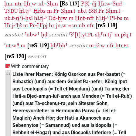
ḥm-nṯr-Ḥr.w-nb-Sḫm
Rs 117
P(ꜣ)-dj-Ḥr.w-Smꜣ-
Tꜣ.
ḥꜣ.tj-ꜥ
Ḥrbs
m
Pr-Sḫm.t-nb.t-Sꜣtꜣ
Pr-Sḫm.t-
DU
nb.t-r(ʾ)-ḥsꜣ
ḥꜣ.tj-ꜥ
Ḏd-ḫjw
m
Ḫnt-nfr
ḥꜣ.tj-ꜥ
Pꜣ-bs
m
H̱r.j-ꜥḥꜣ
m
Pr-Ḥꜥpj
ẖr
jn.w
=sn
nb
nfr
reS 118
zerstört
⸢nbw⸣
ḥḏ
zerstört
⸢ꜣ⸣[t].yt.
sḥ⸢n.tj⸣
m
pꜣq.t
PL
ꜥnt.w!!
m
reS 119
ḫb⸢ḫb⸣
zerstört
m
šꜣ.w
nfr
ḥtr.
PL
reS 120
zerstört
With commentary
Liste ihrer Namen: König Osorkon aus Per-bastet (=
DE
Bubastis) (und) aus dem Gebiet Ra-nefer; König Iput
aus Leontopolis (= Tell el-Moqdam) (und) Ta-anu; der
Hati-a Djed-amun-iuf-anch aus Mendes (= Tell el-Rub')
(und) aus Ta-schenut-ra; sein ältester Sohn,
Heeresvorsteher in Hermopolis Parva (= Tell el-
Maqlieh) Anch-Hor; der Hati-a Akanosch aus
Sebennytos (= Samannud) und aus Isidopolis (=
Behbeit el-Hagar) und aus Diospolis Inferiore (= Tell