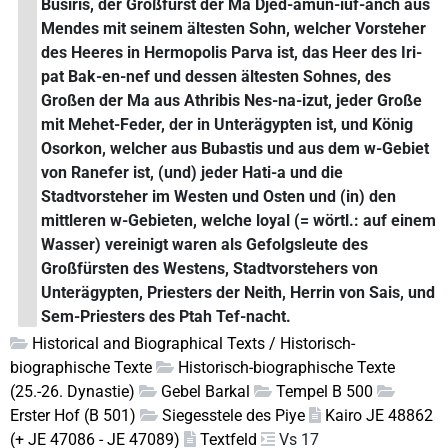
Busiris, der Großfürst der Ma Djed-amun-iuf-anch aus
Mendes mit seinem ältesten Sohn, welcher Vorsteher
des Heeres in Hermopolis Parva ist, das Heer des Iri-
pat Bak-en-nef und dessen ältesten Sohnes, des
Großen der Ma aus Athribis Nes-na-izut, jeder Große
mit Mehet-Feder, der in Unterägypten ist, und König
Osorkon, welcher aus Bubastis und aus dem w-Gebiet
von Ranefer ist, (und) jeder Hati-a und die
Stadtvorsteher im Westen und Osten und (in) den
mittleren w-Gebieten, welche loyal (= wörtl.: auf einem
Wasser) vereinigt waren als Gefolgsleute des
Großfürsten des Westens, Stadtvorstehers von
Unterägypten, Priesters der Neith, Herrin von Sais, und
Sem-Priesters des Ptah Tef-nacht.
Historical and Biographical Texts / Historisch-
biographische Texte
Historisch-biographische Texte
(25.-26. Dynastie)
Gebel Barkal
Tempel B 500
Erster Hof (B 501)
Siegesstele des Piye
Kairo JE 48862
(+ JE 47086 - JE 47089)
Textfeld
Vs 17