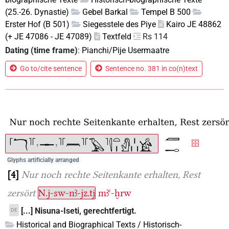
(25.-26. Dynastie)
Gebel Barkal
Tempel B 500
Erster Hof (B 501)
Siegesstele des Piye
Kairo JE 48862
(+ JE 47086 - JE 47089)
Textfeld
Rs 114
Dating (time frame)
:
Pianchi/Pije Usermaatre
Go to/cite sentence
Sentence no. 381 in co(n)text
Glyphs artificially arranged
4
Nur noch rechte Seitenkante erhalten, Rest
zersört
N.j-sw-nꜣ-jz.tj
mꜣꜥ-ḫrw
[...] Nisuna-Iseti, gerechtfertigt.
DE
Historical and Biographical Texts / Historisch-