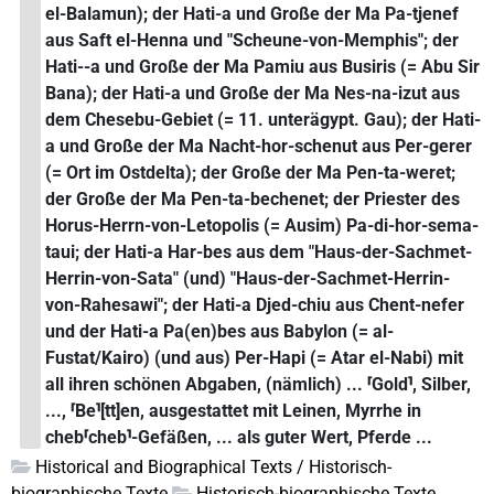
el-Balamun); der Hati-a und Große der Ma Pa-tjenef
aus Saft el-Henna und "Scheune-von-Memphis"; der
Hati--a und Große der Ma Pamiu aus Busiris (= Abu Sir
Bana); der Hati-a und Große der Ma Nes-na-izut aus
dem Chesebu-Gebiet (= 11. unterägypt. Gau); der Hati-
a und Große der Ma Nacht-hor-schenut aus Per-gerer
(= Ort im Ostdelta); der Große der Ma Pen-ta-weret;
der Große der Ma Pen-ta-bechenet; der Priester des
Horus-Herrn-von-Letopolis (= Ausim) Pa-di-hor-sema-
taui; der Hati-a Har-bes aus dem "Haus-der-Sachmet-
Herrin-von-Sata" (und) "Haus-der-Sachmet-Herrin-
von-Rahesawi"; der Hati-a Djed-chiu aus Chent-nefer
und der Hati-a Pa(en)bes aus Babylon (= al-
Fustat/Kairo) (und aus) Per-Hapi (= Atar el-Nabi) mit
all ihren schönen Abgaben, (nämlich) ... ⸢Gold⸣, Silber,
..., ⸢Be⸣[tt]en, ausgestattet mit Leinen, Myrrhe in
cheb⸢cheb⸣-Gefäßen, ... als guter Wert, Pferde ...
Historical and Biographical Texts / Historisch-
biographische Texte
Historisch-biographische Texte