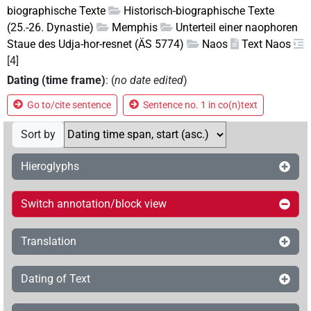
biographische Texte
Historisch-biographische Texte
(25.-26. Dynastie)
Memphis
Unterteil einer naophoren
Staue des Udja-hor-resnet (ÄS 5774)
Naos
Text Naos
[4]
Dating (time frame)
: (
no date edited
)
Go to/cite sentence
Sentence no. 1 in co(n)text
Sort by
Hieroglyphs
Switch annotation/block view
Translation
Dating of Text