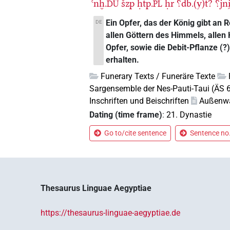
ꜥnḫ.
šzp
ḥtp.
ḥr
⸮db.(y)t?
⸮jni
DU
PL
Ein Opfer, das der König gibt an
DE
allen Göttern des Himmels, allen 
Opfer, sowie die Debit-Pflanze (?
erhalten.
Funerary Texts / Funeräre Texte
Sargensemble der Nes-Pauti-Taui (ÄS 
Inschriften und Beischriften
Außenw
Dating (time frame)
:
21. Dynastie
Go to/cite sentence
Sentence no.
Thesaurus Linguae Aegyptiae
https://thesaurus-linguae-aegyptiae.de