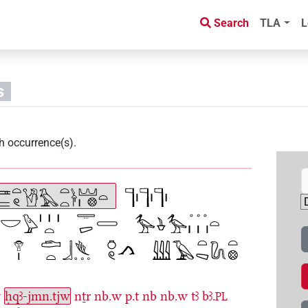
Search
TLA
L
s
h occurrence(s)
.
w
ḥqꜣ-jmn.tjw
nṯr
nb.w
p.t
nb
nb.w
tꜣ
bꜣ.
PL