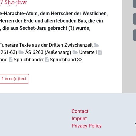
̯?
Sḫ.t-jꜣr.w
 Re-Harachte-Atum, dem Herrscher der Westlichen,
Herren der Erde und allen lebenden Bas, die ein
), die aus Sechet-Jaru gebracht (?) wurde,
Funeräre Texte aus der Dritten Zwischenzeit
6261-63)
ÄS 6263 (Außensarg)
Unterteil
and
Spruchbänder
Spruchband 33
 1 in co(n)text
Contact
Imprint
Privacy Policy