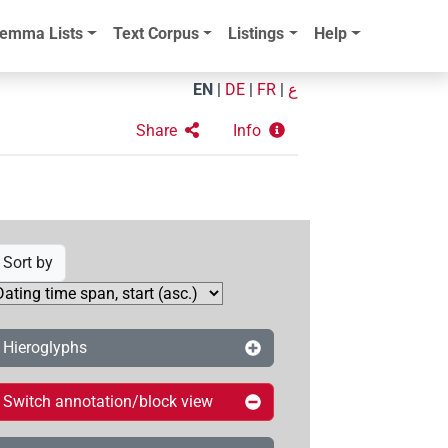
emma Lists
Text Corpus
Listings
Help
EN
|
DE
|
FR
|
ع
Share
Info
Sort by
Hieroglyphs
Switch annotation/block view