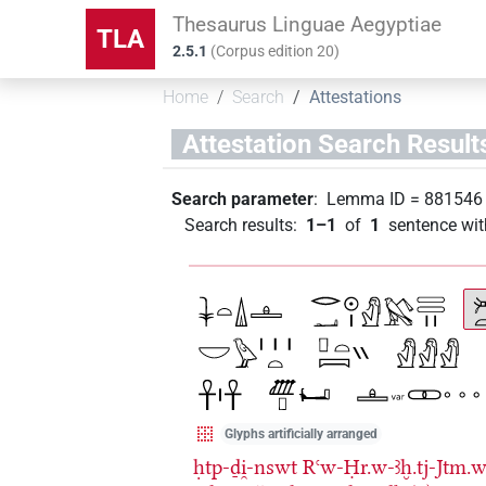
Thesaurus Linguae Aegyptiae
TLA
2.5.1
(
Corpus edition
20
)
Home
Search
Attestations
Attestation Search Result
Search parameter
:
Lemma ID
=
881546
Search results
:
1–1
of
1
sentence wit
Glyphs artificially arranged
ḥtp-ḏi̯-nswt
Rꜥw-Ḥr.w-ꜣḫ.tj-Jtm.