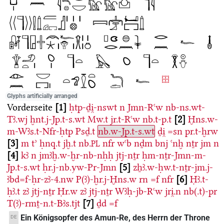
Glyphs artificially arranged
Vorderseite
1
ḥtp-ḏi̯-nswt
n
Jmn-Rꜥw
nb-ns.wt-
Tꜣ.wj
ḫnt.j-Jp.t-s.wt
Mw.t
jr.t-Rꜥw
nb.t-p.t
2
Ḫns.w-
m-Wꜣs.t-Nfr-ḥtp
Psḏ.t
nb.w-Jp.t-s.wt
ḏi̯
=sn
pr.t-ḫrw
3
m
tʾ
ḥnq.t
jḫ.t
nb.
nfr
wꜥb
nḏm
bnj
ꜥnḫ
nṯr
jm
n
PL
4
kꜣ
n
jmꜣḫ.w-ḫr-nb-nḥḥ
jtj-nṯr
ḥm-nṯr-Jmn-m-
Jp.t-s.wt
ḥr.j-nb.yw-Pr-Jmn
5
zẖꜣ.w-ḥw.t-nṯr-jm.j-
ꜣbd=f-ḥr-zꜣ-4.nw
P(ꜣ)-ḫr.j-Ḫns.w
rn
=f
nfr
6
Ḥꜣ.t-
ḥꜣ.t
zꜣ
jtj-nṯr
Ḥr.w
zꜣ
jtj-nṯr
Wꜣḥ-jb-Rꜥw
jri̯.n
nb(.t)-pr
T(ꜣ)-rmṯ-n.t-Bꜣs.tjt
7
ḏd
=f
Ein Königsopfer des Amun-Re, des Herrn der Throne
DE