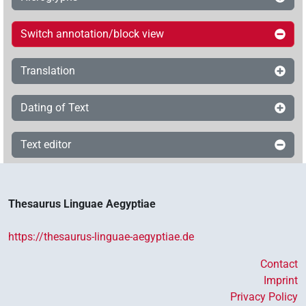
Switch annotation/block view
Translation
Dating of Text
Text editor
Thesaurus Linguae Aegyptiae
https://thesaurus-linguae-aegyptiae.de
Contact
Imprint
Privacy Policy