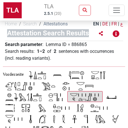
TLA
TLA
2.5.1
(
20
)
Home
Search
Attestations
EN
|
DE
|
FR
|
ع
Attestation Search Results
Search parameter
:
Lemma ID
=
886865
Search results
:
1–2
of
2
sentences with occurrences
(incl. reading variants)
.
Vorderseite