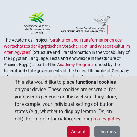
The Academies’ Project
“Strukturen und Transformationen des
Wortschatzes der ägyptischen Sprache: Text- und Wissenskultur im
Alten Ägypten”
(Structure and Transformation in the Vocabulary of
the Egyptian Language: Texts and Knowledge in the Culture of
Ancient Egypt) is part of the
Academy Program
funded by the
federal and state governments of the Federal Republic of Germany,
which serves to preserve, retrieve and explore our cultural heritage.
This site would like to place
functional cookies
The program is coordinated by the
Union of the German Academies
on your device. These cookies are essential for
of Sciences and Humanities
.
your user experience on this website: they store,
for example, your individual settings of button
states (e.g., whether to display lemma IDs, on
not). For more information, see our
privacy policy
.
Accept
Dismiss