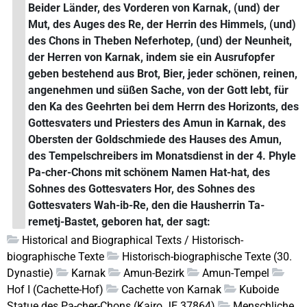
Beider Länder, des Vorderen von Karnak, (und) der
Mut, des Auges des Re, der Herrin des Himmels, (und)
des Chons in Theben Neferhotep, (und) der Neunheit,
der Herren von Karnak, indem sie ein Ausrufopfer
geben bestehend aus Brot, Bier, jeder schönen, reinen,
angenehmen und süßen Sache, von der Gott lebt, für
den Ka des Geehrten bei dem Herrn des Horizonts, des
Gottesvaters und Priesters des Amun in Karnak, des
Obersten der Goldschmiede des Hauses des Amun,
des Tempelschreibers im Monatsdienst in der 4. Phyle
Pa-cher-Chons mit schönem Namen Hat-hat, des
Sohnes des Gottesvaters Hor, des Sohnes des
Gottesvaters Wah-ib-Re, den die Hausherrin Ta-
remetj-Bastet, geboren hat, der sagt:
Historical and Biographical Texts / Historisch-
biographische Texte
Historisch-biographische Texte (30.
Dynastie)
Karnak
Amun-Bezirk
Amun-Tempel
Hof I (Cachette-Hof)
Cachette von Karnak
Kuboide
Statue des Pa-cher-Chons (Kairo JE 37864)
Menschliche