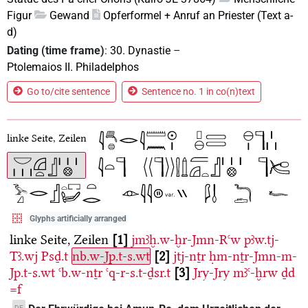
Figur
Gewand
Opferformel + Anruf an Priester (Text a-
d)
Dating (time frame)
:
30. Dynastie
–
Ptolemaios II. Philadelphos
Go to/cite sentence
Sentence no. 1 in co(n)text
linke Seite, Zeilen
Glyphs artificially arranged
linke Seite, Zeilen
1
jmꜣḫ.w-ḫr-Jmn-Rꜥw
pꜣw.tj-
Tꜣ.wj
Psḏ.t
nb.w-Jp.t-s.wt
2
jtj-nṯr
ḥm-nṯr-Jmn-m-
Jp.t-s.wt
ꜥb.w-nṯr
ꜥq-r-s.t-ḏsr.t
3
Jry-Jry
mꜣꜥ-ḫrw
ḏd
=f
DE