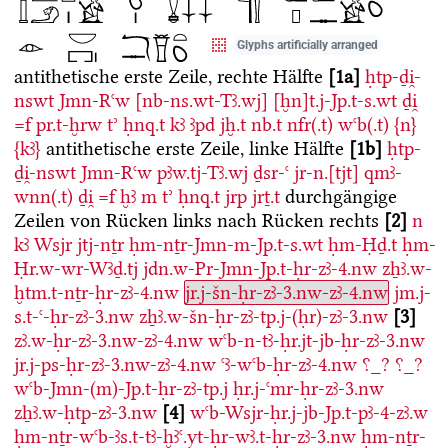
Glyphs artificially arranged
antithetische erste Zeile, rechte Hälfte
1a
ḥtp-ḏi̯-
nswt
Jmn-Rꜥw
[nb-ns.wt-Tꜣ.wj]
[ḫn]t.j-Jp.t-s.wt
ḏi̯
=f
pr.t-ḫrw
tʾ
ḥnq.t
kꜣ
ꜣpd
jḫ.t
nb.t
nfr(.t)
wꜥb(.t)
{n}
{kꜣ}
antithetische erste Zeile, linke Hälfte
1b
ḥtp-
ḏi̯-nswt
Jmn-Rꜥw
pꜣw.tj-Tꜣ.wj
ḏsr-ꜥ
jr-n.[tjt]
qmꜣ-
wnn(.t)
ḏi̯
=f
ḫꜣ
m
tʾ
ḥnq.t
jrp
jrṯ.t
durchgängige
Zeilen von Rücken links nach Rücken rechts
2
n
kꜣ
Wsjr
jtj-nṯr
ḥm-nṯr-Jmn-m-Jp.t-s.wt
ḥm-Ḥḏ.t
ḥm-
Ḥr.w-wr-Wꜣḏ.tj
jdn.w-Pr-Jmn-Jp.t-ḥr-zꜣ-4.nw
zẖꜣ.w-
ḫtm.t-nṯr-ḥr-zꜣ-4.nw
jr.j-šn-ḥr-zꜣ-3.nw-zꜣ-4.nw
jm.j-
s.t-ꜥ-ḥr-zꜣ-3.nw
zẖꜣ.w-šn-ḥr-zꜣ-tp.j-(ḥr)-zꜣ-3.nw
3
zꜣ.w-ḥr-zꜣ-3.nw-zꜣ-4.nw
wꜥb-n-tꜣ-ḥr.jt-jb-ḥr-zꜣ-3.nw
jr.j-ps-ḥr-zꜣ-3.nw-zꜣ-4.nw
ꜥꜣ-wꜥb-ḥr-zꜣ-4.nw
⸮_?
⸮_?
wꜥb-Jmn-(m)-Jp.t-ḥr-zꜣ-tp.j
ḥr.j-ꜥmr-ḥr-zꜣ-3.nw
zẖꜣ.w-ḥtp-zꜣ-3.nw
4
wꜥb-Wsjr-ḥr.j-jb-Jp.t-pꜣ-4-zꜣ.w
ḥm-nṯr-wꜥb-ꜣs.t-tꜣ-ḫꜣꜥ.yt-ḥr-wꜣ.t-ḥr-zꜣ-3.nw
ḥm-nṯr-