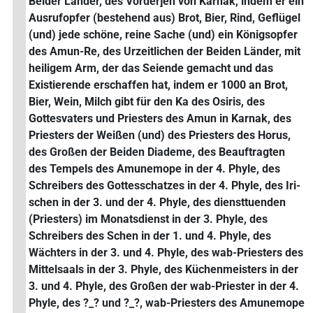
Beider Länder, des Vorder]en von Karnak, indem er ein
Ausrufopfer (bestehend aus) Brot, Bier, Rind, Geflügel
(und) jede schöne, reine Sache (und) ein Königsopfer
des Amun-Re, des Urzeitlichen der Beiden Länder, mit
heiligem Arm, der das Seiende gemacht und das
Existierende erschaffen hat, indem er 1000 an Brot,
Bier, Wein, Milch gibt für den Ka des Osiris, des
Gottesvaters und Priesters des Amun in Karnak, des
Priesters der Weißen (und) des Priesters des Horus,
des Großen der Beiden Diademe, des Beauftragten
des Tempels des Amunemope in der 4. Phyle, des
Schreibers des Gottesschatzes in der 4. Phyle, des Iri-
schen in der 3. und der 4. Phyle, des diensttuenden
(Priesters) im Monatsdienst in der 3. Phyle, des
Schreibers des Schen in der 1. und 4. Phyle, des
Wächters in der 3. und 4. Phyle, des wab-Priesters des
Mittelsaals in der 3. Phyle, des Küchenmeisters in der
3. und 4. Phyle, des Großen der wab-Priester in der 4.
Phyle, des ?_? und ?_?, wab-Priesters des Amunemope