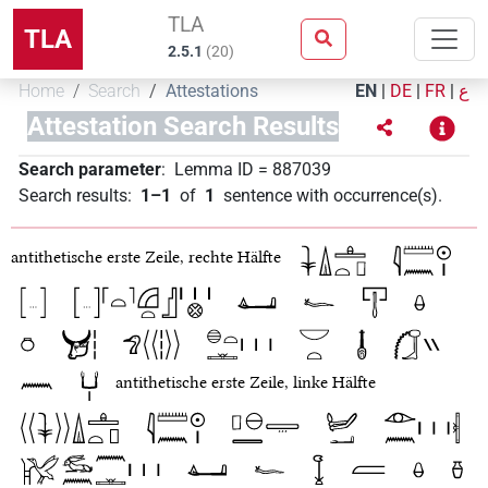
TLA
TLA
2.5.1
(
20
)
Home
Search
Attestations
EN
|
DE
|
FR
|
ع
Attestation Search Results
Search parameter
:
Lemma ID
=
887039
Search results
:
1–1
of
1
sentence with occurrence(s)
.
antithetische erste Zeile, rechte Hälfte
antithetische erste Zeile, linke Hälfte