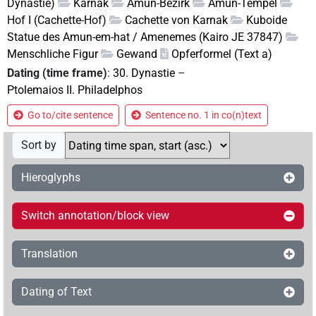
Dynastie)
Karnak
Amun-Bezirk
Amun-Tempel
Hof I (Cachette-Hof)
Cachette von Karnak
Kuboide
Statue des Amun-em-hat / Amenemes (Kairo JE 37847)
Menschliche Figur
Gewand
Opferformel (Text a)
Dating (time frame)
:
30. Dynastie
–
Ptolemaios II. Philadelphos
Go to/cite sentence
Sentence no. 1 in co(n)text
Sort by
Hieroglyphs
Switch annotation/block view
Translation
Dating of Text