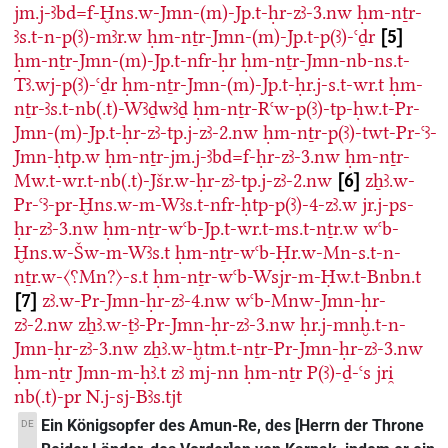
jm.j-ꜣbd=f-Ḫns.w-Jmn-(m)-Jp.t-ḥr-zꜣ-3.nw
ḥm-nṯr-
ꜣs.t-n-p(ꜣ)-mꜣr.w
ḥm-nṯr-Jmn-(m)-Jp.t-p(ꜣ)-ꜥḏr
5
ḥm-nṯr-Jmn-(m)-Jp.t-nfr-ḥr
ḥm-nṯr-Jmn-nb-ns.t-
Tꜣ.wj-p(ꜣ)-ꜥḏr
ḥm-nṯr-Jmn-(m)-Jp.t-ḥr.j-s.t-wr.t
ḥm-
nṯr-ꜣs.t-nb(.t)-Wꜣḏwꜣḏ
ḥm-nṯr-Rꜥw-p(ꜣ)-tp-ḥw.t-Pr-
Jmn-(m)-Jp.t-ḥr-zꜣ-tp.j-zꜣ-2.nw
ḥm-nṯr-p(ꜣ)-twt-Pr-ꜥꜣ-
Jmn-ḥtp.w
ḥm-nṯr-jm.j-ꜣbd=f-ḥr-zꜣ-3.nw
ḥm-nṯr-
Mw.t-wr.t-nb(.t)-Jšr.w-ḥr-zꜣ-tp.j-zꜣ-2.nw
6
zẖꜣ.w-
Pr-ꜥꜣ-pr-Ḫns.w-m-Wꜣs.t-nfr-ḥtp-p(ꜣ)-4-zꜣ.w
jr.j-ps-
ḥr-zꜣ-3.nw
ḥm-nṯr-wꜥb-Jp.t-wr.t-ms.t-nṯr.w
wꜥb-
Ḫns.w-Šw-m-Wꜣs.t
ḥm-nṯr-wꜥb-Ḥr.w-Mn-s.t-n-
nṯr.w-〈⸮Mn?〉-s.t
ḥm-nṯr-wꜥb-Wsjr-m-Ḥw.t-Bnbn.t
7
zꜣ.w-Pr-Jmn-ḥr-zꜣ-4.nw
wꜥb-Mnw-Jmn-ḥr-
zꜣ-2.nw
zẖꜣ.w-ṯꜣ-Pr-Jmn-ḥr-zꜣ-3.nw
ḥr.j-mnḫ.t-n-
Jmn-ḥr-zꜣ-3.nw
zẖꜣ.w-ḫtm.t-nṯr-Pr-Jmn-ḥr-zꜣ-3.nw
ḥm-nṯr
Jmn-m-ḥꜣ.t
zꜣ
mj-nn
ḥm-nṯr
P(ꜣ)-ḏ-ꜥs
jri̯
nb(.t)-pr
N.j-sj-Bꜣs.tjt
Ein Königsopfer des Amun-Re, des [Herrn der Throne
DE