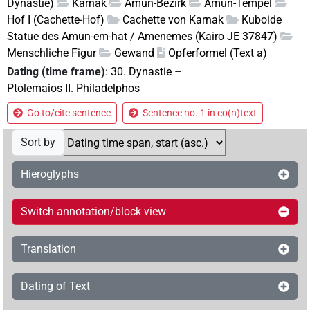
Dynastie)
Karnak
Amun-Bezirk
Amun-Tempel
Hof I (Cachette-Hof)
Cachette von Karnak
Kuboide
Statue des Amun-em-hat / Amenemes (Kairo JE 37847)
Menschliche Figur
Gewand
Opferformel (Text a)
Dating (time frame)
:
30. Dynastie
–
Ptolemaios II. Philadelphos
Go to/cite sentence
Sentence no. 1 in co(n)text
Sort by
Hieroglyphs
Switch annotation/block view
Translation
Dating of Text