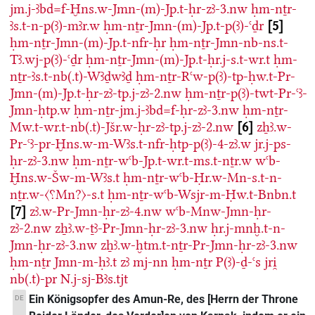
jm.j-ꜣbd=f-Ḫns.w-Jmn-(m)-Jp.t-ḥr-zꜣ-3.nw
ḥm-nṯr-
ꜣs.t-n-p(ꜣ)-mꜣr.w
ḥm-nṯr-Jmn-(m)-Jp.t-p(ꜣ)-ꜥḏr
5
ḥm-nṯr-Jmn-(m)-Jp.t-nfr-ḥr
ḥm-nṯr-Jmn-nb-ns.t-
Tꜣ.wj-p(ꜣ)-ꜥḏr
ḥm-nṯr-Jmn-(m)-Jp.t-ḥr.j-s.t-wr.t
ḥm-
nṯr-ꜣs.t-nb(.t)-Wꜣḏwꜣḏ
ḥm-nṯr-Rꜥw-p(ꜣ)-tp-ḥw.t-Pr-
Jmn-(m)-Jp.t-ḥr-zꜣ-tp.j-zꜣ-2.nw
ḥm-nṯr-p(ꜣ)-twt-Pr-ꜥꜣ-
Jmn-ḥtp.w
ḥm-nṯr-jm.j-ꜣbd=f-ḥr-zꜣ-3.nw
ḥm-nṯr-
Mw.t-wr.t-nb(.t)-Jšr.w-ḥr-zꜣ-tp.j-zꜣ-2.nw
6
zẖꜣ.w-
Pr-ꜥꜣ-pr-Ḫns.w-m-Wꜣs.t-nfr-ḥtp-p(ꜣ)-4-zꜣ.w
jr.j-ps-
ḥr-zꜣ-3.nw
ḥm-nṯr-wꜥb-Jp.t-wr.t-ms.t-nṯr.w
wꜥb-
Ḫns.w-Šw-m-Wꜣs.t
ḥm-nṯr-wꜥb-Ḥr.w-Mn-s.t-n-
nṯr.w-〈⸮Mn?〉-s.t
ḥm-nṯr-wꜥb-Wsjr-m-Ḥw.t-Bnbn.t
7
zꜣ.w-Pr-Jmn-ḥr-zꜣ-4.nw
wꜥb-Mnw-Jmn-ḥr-
zꜣ-2.nw
zẖꜣ.w-ṯꜣ-Pr-Jmn-ḥr-zꜣ-3.nw
ḥr.j-mnḫ.t-n-
Jmn-ḥr-zꜣ-3.nw
zẖꜣ.w-ḫtm.t-nṯr-Pr-Jmn-ḥr-zꜣ-3.nw
ḥm-nṯr
Jmn-m-ḥꜣ.t
zꜣ
mj-nn
ḥm-nṯr
P(ꜣ)-ḏ-ꜥs
jri̯
nb(.t)-pr
N.j-sj-Bꜣs.tjt
Ein Königsopfer des Amun-Re, des [Herrn der Throne
DE