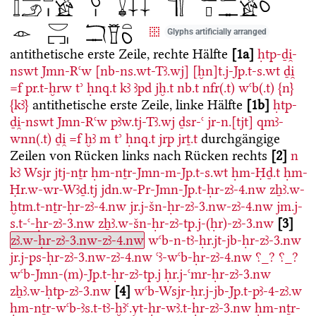
Glyphs artificially arranged
antithetische erste Zeile, rechte Hälfte
1a
ḥtp-ḏi̯-
nswt
Jmn-Rꜥw
[nb-ns.wt-Tꜣ.wj]
[ḫn]t.j-Jp.t-s.wt
ḏi̯
=f
pr.t-ḫrw
tʾ
ḥnq.t
kꜣ
ꜣpd
jḫ.t
nb.t
nfr(.t)
wꜥb(.t)
{n}
{kꜣ}
antithetische erste Zeile, linke Hälfte
1b
ḥtp-
ḏi̯-nswt
Jmn-Rꜥw
pꜣw.tj-Tꜣ.wj
ḏsr-ꜥ
jr-n.[tjt]
qmꜣ-
wnn(.t)
ḏi̯
=f
ḫꜣ
m
tʾ
ḥnq.t
jrp
jrṯ.t
durchgängige
Zeilen von Rücken links nach Rücken rechts
2
n
kꜣ
Wsjr
jtj-nṯr
ḥm-nṯr-Jmn-m-Jp.t-s.wt
ḥm-Ḥḏ.t
ḥm-
Ḥr.w-wr-Wꜣḏ.tj
jdn.w-Pr-Jmn-Jp.t-ḥr-zꜣ-4.nw
zẖꜣ.w-
ḫtm.t-nṯr-ḥr-zꜣ-4.nw
jr.j-šn-ḥr-zꜣ-3.nw-zꜣ-4.nw
jm.j-
s.t-ꜥ-ḥr-zꜣ-3.nw
zẖꜣ.w-šn-ḥr-zꜣ-tp.j-(ḥr)-zꜣ-3.nw
3
zꜣ.w-ḥr-zꜣ-3.nw-zꜣ-4.nw
wꜥb-n-tꜣ-ḥr.jt-jb-ḥr-zꜣ-3.nw
jr.j-ps-ḥr-zꜣ-3.nw-zꜣ-4.nw
ꜥꜣ-wꜥb-ḥr-zꜣ-4.nw
⸮_?
⸮_?
wꜥb-Jmn-(m)-Jp.t-ḥr-zꜣ-tp.j
ḥr.j-ꜥmr-ḥr-zꜣ-3.nw
zẖꜣ.w-ḥtp-zꜣ-3.nw
4
wꜥb-Wsjr-ḥr.j-jb-Jp.t-pꜣ-4-zꜣ.w
ḥm-nṯr-wꜥb-ꜣs.t-tꜣ-ḫꜣꜥ.yt-ḥr-wꜣ.t-ḥr-zꜣ-3.nw
ḥm-nṯr-