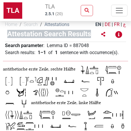
TLA
TLA
2.5.1
(
20
)
Home
Search
Attestations
EN
|
DE
|
FR
|
ع
Attestation Search Results
Search parameter
:
Lemma ID
=
887048
Search results
:
1–1
of
1
sentence with occurrence(s)
.
antithetische erste Zeile, rechte Hälfte
antithetische erste Zeile, linke Hälfte