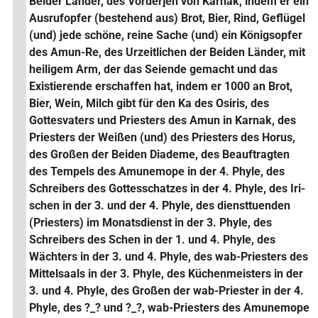
Beider Länder, des Vorder]en von Karnak, indem er ein
Ausrufopfer (bestehend aus) Brot, Bier, Rind, Geflügel
(und) jede schöne, reine Sache (und) ein Königsopfer
des Amun-Re, des Urzeitlichen der Beiden Länder, mit
heiligem Arm, der das Seiende gemacht und das
Existierende erschaffen hat, indem er 1000 an Brot,
Bier, Wein, Milch gibt für den Ka des Osiris, des
Gottesvaters und Priesters des Amun in Karnak, des
Priesters der Weißen (und) des Priesters des Horus,
des Großen der Beiden Diademe, des Beauftragten
des Tempels des Amunemope in der 4. Phyle, des
Schreibers des Gottesschatzes in der 4. Phyle, des Iri-
schen in der 3. und der 4. Phyle, des diensttuenden
(Priesters) im Monatsdienst in der 3. Phyle, des
Schreibers des Schen in der 1. und 4. Phyle, des
Wächters in der 3. und 4. Phyle, des wab-Priesters des
Mittelsaals in der 3. Phyle, des Küchenmeisters in der
3. und 4. Phyle, des Großen der wab-Priester in der 4.
Phyle, des ?_? und ?_?, wab-Priesters des Amunemope