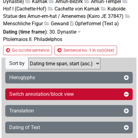
Dynastie)
Karnak
Amun-Bezirk
Amun-Tempel
Hof I (Cachette-Hof)
Cachette von Karnak
Kuboide
Statue des Amun-em-hat / Amenemes (Kairo JE 37847)
Menschliche Figur
Gewand
Opferformel (Text a)
Dating (time frame)
:
30. Dynastie
–
Ptolemaios II. Philadelphos
Go to/cite sentence
Sentence no. 1 in co(n)text
Sort by
Hieroglyphs
Switch annotation/block view
Translation
Dating of Text