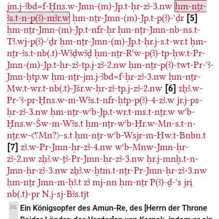
jm.j-ꜣbd=f-Ḫns.w-Jmn-(m)-Jp.t-ḥr-zꜣ-3.nw
ḥm-nṯr-
ꜣs.t-n-p(ꜣ)-mꜣr.w
ḥm-nṯr-Jmn-(m)-Jp.t-p(ꜣ)-ꜥḏr
5
ḥm-nṯr-Jmn-(m)-Jp.t-nfr-ḥr
ḥm-nṯr-Jmn-nb-ns.t-
Tꜣ.wj-p(ꜣ)-ꜥḏr
ḥm-nṯr-Jmn-(m)-Jp.t-ḥr.j-s.t-wr.t
ḥm-
nṯr-ꜣs.t-nb(.t)-Wꜣḏwꜣḏ
ḥm-nṯr-Rꜥw-p(ꜣ)-tp-ḥw.t-Pr-
Jmn-(m)-Jp.t-ḥr-zꜣ-tp.j-zꜣ-2.nw
ḥm-nṯr-p(ꜣ)-twt-Pr-ꜥꜣ-
Jmn-ḥtp.w
ḥm-nṯr-jm.j-ꜣbd=f-ḥr-zꜣ-3.nw
ḥm-nṯr-
Mw.t-wr.t-nb(.t)-Jšr.w-ḥr-zꜣ-tp.j-zꜣ-2.nw
6
zẖꜣ.w-
Pr-ꜥꜣ-pr-Ḫns.w-m-Wꜣs.t-nfr-ḥtp-p(ꜣ)-4-zꜣ.w
jr.j-ps-
ḥr-zꜣ-3.nw
ḥm-nṯr-wꜥb-Jp.t-wr.t-ms.t-nṯr.w
wꜥb-
Ḫns.w-Šw-m-Wꜣs.t
ḥm-nṯr-wꜥb-Ḥr.w-Mn-s.t-n-
nṯr.w-〈⸮Mn?〉-s.t
ḥm-nṯr-wꜥb-Wsjr-m-Ḥw.t-Bnbn.t
7
zꜣ.w-Pr-Jmn-ḥr-zꜣ-4.nw
wꜥb-Mnw-Jmn-ḥr-
zꜣ-2.nw
zẖꜣ.w-ṯꜣ-Pr-Jmn-ḥr-zꜣ-3.nw
ḥr.j-mnḫ.t-n-
Jmn-ḥr-zꜣ-3.nw
zẖꜣ.w-ḫtm.t-nṯr-Pr-Jmn-ḥr-zꜣ-3.nw
ḥm-nṯr
Jmn-m-ḥꜣ.t
zꜣ
mj-nn
ḥm-nṯr
P(ꜣ)-ḏ-ꜥs
jri̯
nb(.t)-pr
N.j-sj-Bꜣs.tjt
Ein Königsopfer des Amun-Re, des [Herrn der Throne
DE