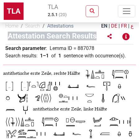
TLA
TLA
2.5.1
(
20
)
Home
Search
Attestations
EN
|
DE
|
FR
|
ع
Attestation Search Results
Search parameter
:
Lemma ID
=
887078
Search results
:
1–1
of
1
sentence with occurrence(s)
.
antithetische erste Zeile, rechte Hälfte
antithetische erste Zeile, linke Hälfte