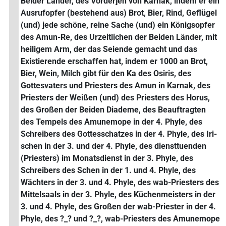
Beider Länder, des Vorder]en von Karnak, indem er ein
Ausrufopfer (bestehend aus) Brot, Bier, Rind, Geflügel
(und) jede schöne, reine Sache (und) ein Königsopfer
des Amun-Re, des Urzeitlichen der Beiden Länder, mit
heiligem Arm, der das Seiende gemacht und das
Existierende erschaffen hat, indem er 1000 an Brot,
Bier, Wein, Milch gibt für den Ka des Osiris, des
Gottesvaters und Priesters des Amun in Karnak, des
Priesters der Weißen (und) des Priesters des Horus,
des Großen der Beiden Diademe, des Beauftragten
des Tempels des Amunemope in der 4. Phyle, des
Schreibers des Gottesschatzes in der 4. Phyle, des Iri-
schen in der 3. und der 4. Phyle, des diensttuenden
(Priesters) im Monatsdienst in der 3. Phyle, des
Schreibers des Schen in der 1. und 4. Phyle, des
Wächters in der 3. und 4. Phyle, des wab-Priesters des
Mittelsaals in der 3. Phyle, des Küchenmeisters in der
3. und 4. Phyle, des Großen der wab-Priester in der 4.
Phyle, des ?_? und ?_?, wab-Priesters des Amunemope