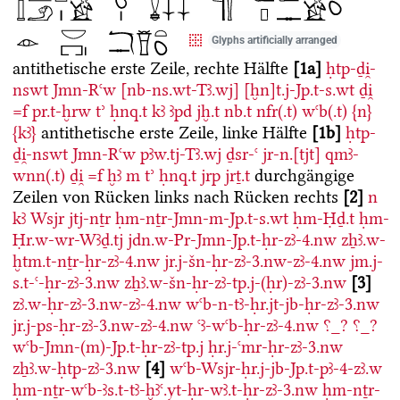
Glyphs artificially arranged
antithetische erste Zeile, rechte Hälfte
1a
ḥtp-ḏi̯-
nswt
Jmn-Rꜥw
[nb-ns.wt-Tꜣ.wj]
[ḫn]t.j-Jp.t-s.wt
ḏi̯
=f
pr.t-ḫrw
tʾ
ḥnq.t
kꜣ
ꜣpd
jḫ.t
nb.t
nfr(.t)
wꜥb(.t)
{n}
{kꜣ}
antithetische erste Zeile, linke Hälfte
1b
ḥtp-
ḏi̯-nswt
Jmn-Rꜥw
pꜣw.tj-Tꜣ.wj
ḏsr-ꜥ
jr-n.[tjt]
qmꜣ-
wnn(.t)
ḏi̯
=f
ḫꜣ
m
tʾ
ḥnq.t
jrp
jrṯ.t
durchgängige
Zeilen von Rücken links nach Rücken rechts
2
n
kꜣ
Wsjr
jtj-nṯr
ḥm-nṯr-Jmn-m-Jp.t-s.wt
ḥm-Ḥḏ.t
ḥm-
Ḥr.w-wr-Wꜣḏ.tj
jdn.w-Pr-Jmn-Jp.t-ḥr-zꜣ-4.nw
zẖꜣ.w-
ḫtm.t-nṯr-ḥr-zꜣ-4.nw
jr.j-šn-ḥr-zꜣ-3.nw-zꜣ-4.nw
jm.j-
s.t-ꜥ-ḥr-zꜣ-3.nw
zẖꜣ.w-šn-ḥr-zꜣ-tp.j-(ḥr)-zꜣ-3.nw
3
zꜣ.w-ḥr-zꜣ-3.nw-zꜣ-4.nw
wꜥb-n-tꜣ-ḥr.jt-jb-ḥr-zꜣ-3.nw
jr.j-ps-ḥr-zꜣ-3.nw-zꜣ-4.nw
ꜥꜣ-wꜥb-ḥr-zꜣ-4.nw
⸮_?
⸮_?
wꜥb-Jmn-(m)-Jp.t-ḥr-zꜣ-tp.j
ḥr.j-ꜥmr-ḥr-zꜣ-3.nw
zẖꜣ.w-ḥtp-zꜣ-3.nw
4
wꜥb-Wsjr-ḥr.j-jb-Jp.t-pꜣ-4-zꜣ.w
ḥm-nṯr-wꜥb-ꜣs.t-tꜣ-ḫꜣꜥ.yt-ḥr-wꜣ.t-ḥr-zꜣ-3.nw
ḥm-nṯr-