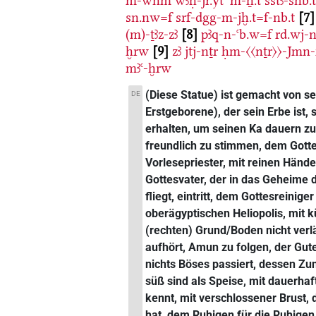
m-wnm
wꜣḥ-jr.yt
ꜥm-ẖ.t
sštꜣ-šnb.
sn.nw=f
srf-dgg-m-jḫ.t=f-nb.t
7
(m)-ṯꜣz-zꜣ
8
pꜣq-n-ꜥb.w=f
rd.wj-n
ḫrw
9
zꜣ
jtj-nṯr
ḥm-〈〈nṯr〉〉-Jmn-
mꜣꜥ-ḫrw
(Diese Statue) ist gemacht von se
DE
Erstgeborene), der sein Erbe is
erhalten, um seinen Ka dauern z
freundlich zu stimmen, dem Gotte
Vorlesepriester, mit reinen Händ
Gottesvater, der in das Geheim
fliegt, eintritt, dem Gottesreini
oberägyptischen Heliopolis, mit
(rechten) Grund/Boden nicht verlä
aufhört, Amun zu folgen, der Gute
nichts Böses passiert, dessen Z
süß sind als Speise, mit dauerhaft
kennt, mit verschlossener Brust,
hat, dem Ruhigen für die Ruhigen