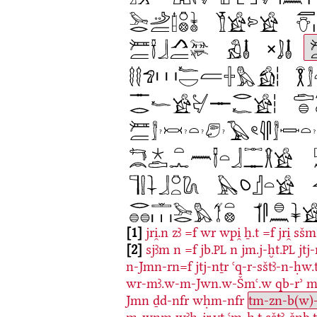
1
jri̯.n
zꜣ
=f
wr
wpi̯
ẖ.t
=f
jri̯
sšm
2
sjꜣm
n
=f
jb.
n
jm.j-ḫt.
jtj
PL
PL
n-Jmn-rn=f
jtj-nṯr
ꜥq-r-sštꜣ-n-ḥw.
wr-mꜣ.w-m-Jwn.w-Šmꜥ.w
qb-rʾ
m
Jmn
ḏd-nfr
wḥm-nfr
tm-zn-b(w)-