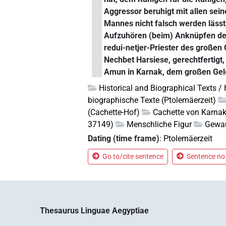
Aggressor beruhigt mit allen sein
Mannes nicht falsch werden lässt
Aufzuhören (beim) Anknüpfen der 
redui-netjer-Priester des großen 
Nechbet Harsiese, gerechtfertigt
Amun in Karnak, dem großen Gele
Historical and Biographical Texts /
biographische Texte (Ptolemäerzeit)
(Cachette-Hof)
Cachette von Karna
37149)
Menschliche Figur
Gewa
Dating (time frame)
:
Ptolemäerzeit
Go to/cite sentence
Sentence no.
Thesaurus Linguae Aegyptiae