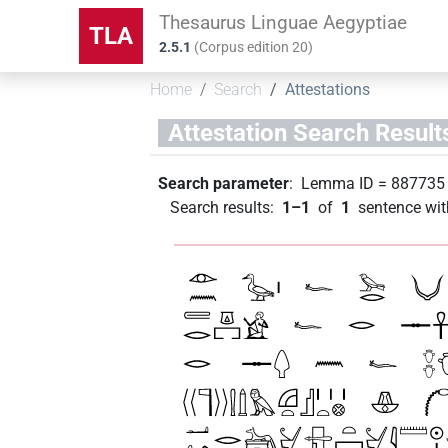
Thesaurus Linguae Aegyptiae
TLA
2.5.1
(
Corpus edition
20
)
Home
Search
Attestations
Attestation Search Result
Search parameter
:
Lemma ID
=
887735
Search results
:
1–1
of
1
sentence wit