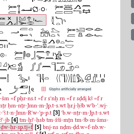
Glyphs artificially arranged
-šm
=f
pẖr-ns.t
=f
r
sꜥnḫ
rn
=f
r
sḏdi̯
kꜣ
=f
r
-nṯr
ḥm-nṯr-Jmn-m-Jp.t-s.wt
ẖr.j-ḥꜣb
wꜥb-ꜥ.wj-
t-ꜥꜣ.t-n-Jmn-Rꜥw-ꜥp-p.t
3
ꜥb.w-nṯr-m-Jp.t-s.wt
ꜣꜥ-jb
4
tm-ḫꜣꜥ-ḥsb
tm-šꜣš-mṯn
tm-ꜣb-m-šms-
ḏw-ḥr-sp.tj=f
5
bnj-ns
nḏm-ḏd.w=f-nb.w-