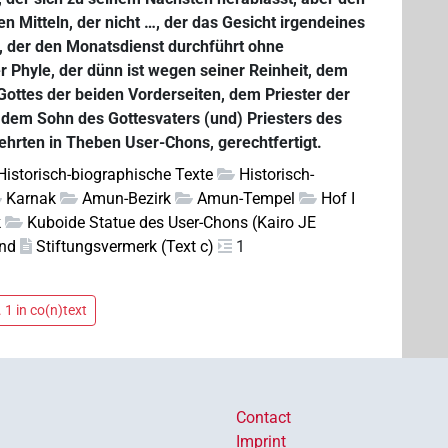
en Mitteln, der nicht …, der das Gesicht irgendeines
, der den Monatsdienst durchführt ohne
Phyle, der dünn ist wegen seiner Reinheit, dem
Gottes der beiden Vorderseiten, dem Priester der
, dem Sohn des Gottesvaters (und) Priesters des
hrten in Theben User-Chons, gerechtfertigt.
 Historisch-biographische Texte
Historisch-
Karnak
Amun-Bezirk
Amun-Tempel
Hof I
k
Kuboide Statue des User-Chons (Kairo JE
nd
Stiftungsvermerk (Text c)
1
 1 in co(n)text
Contact
Imprint