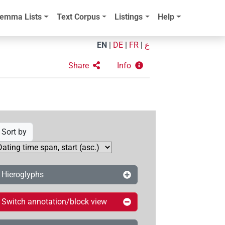
emma Lists
Text Corpus
Listings
Help
EN
|
DE
|
FR
|
ع
Share
Info
Sort by
Hieroglyphs
Switch annotation/block view