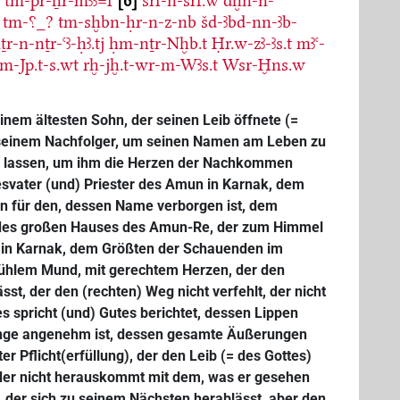
t
tm-pr-ẖr-mꜣꜣ=f
6
srf-n-srf.w
dḫn-n-
tm-⸮_?
tm-sḫbn-ḥr-n-z-nb
šd-ꜣbd-nn-ꜣb-
ṯr-n-nṯr-ꜥꜣ-ḥꜣ.tj
ḥm-nṯr-Nḫb.t
Ḥr.w-zꜣ-ꜣs.t
mꜣꜥ-
m-Jp.t-s.wt
rḫ-jḫ.t-wr-m-Wꜣs.t
Wsr-Ḫns.w
inem ältesten Sohn, der seinen Leib öffnete (=
t, seinem Nachfolger, um seinen Namen am Leben zu
u lassen, um ihm die Herzen der Nachkommen
svater (und) Priester des Amun in Karnak, dem
en für den, dessen Name verborgen ist, dem
e des großen Hauses des Amun-Re, der zum Himmel
ger in Karnak, dem Größten der Schauenden im
 kühlem Mund, mit gerechtem Herzen, der den
sst, der den (rechten) Weg nicht verfehlt, der nicht
s spricht (und) Gutes berichtet, dessen Lippen
unge angenehm ist, dessen gesamte Äußerungen
er Pflicht(erfüllung), der den Leib (= des Gottes)
 der nicht herauskommt mit dem, was er gesehen
, der sich zu seinem Nächsten herablässt, aber den