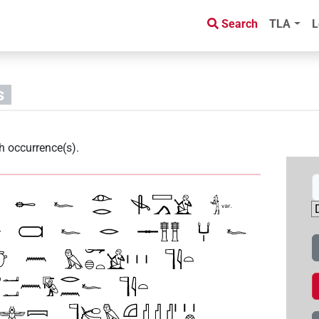
Search
TLA
L
s
h occurrence(s)
.