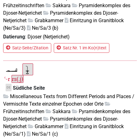
Frühzeitinschriften
Sakkara
Pyramidenkomplex des
Djoser-Netjerichet
Pyramidenkomplex des Djoser-
Netjerichet
Grabkammer
Einritzung in Granitblock
(Ne/Sa/3)
Ne/Sa/3 (b)
Datierung
:
Djoser (Netjerichet)
Satz-Seite/Zitation
Satz Nr. 1 im Ko(n)text
ꜥ-r
rs(.j)
Südliche Seite
DE
Miscellaneous Texts from Different Periods and Places /
Vermischte Texte einzelner Epochen oder Orte
Frühzeitinschriften
Sakkara
Pyramidenkomplex des
Djoser-Netjerichet
Pyramidenkomplex des Djoser-
Netjerichet
Grabkammer
Einritzung in Granitblock
(Ne/Sa/1)
Ne/Sa/1 (c)