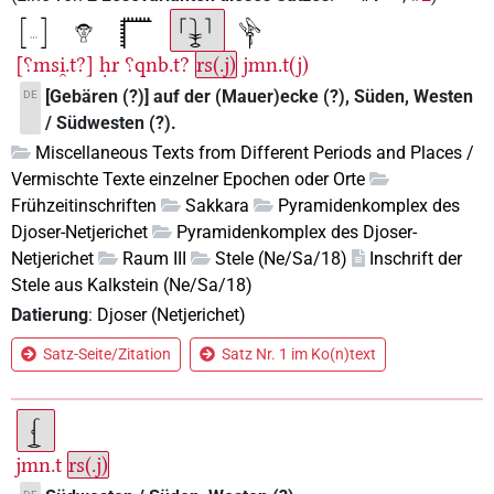
[⸮msi̯.t?]
ḥr
⸮qnb.t?
rs(.j)
jmn.t(j)
[Gebären (?)] auf der (Mauer)ecke (?), Süden, Westen
DE
/ Südwesten (?).
Miscellaneous Texts from Different Periods and Places /
Vermischte Texte einzelner Epochen oder Orte
Frühzeitinschriften
Sakkara
Pyramidenkomplex des
Djoser-Netjerichet
Pyramidenkomplex des Djoser-
Netjerichet
Raum III
Stele (Ne/Sa/18)
Inschrift der
Stele aus Kalkstein (Ne/Sa/18)
Datierung
:
Djoser (Netjerichet)
Satz-Seite/Zitation
Satz Nr. 1 im Ko(n)text
jmn.t
rs(.j)