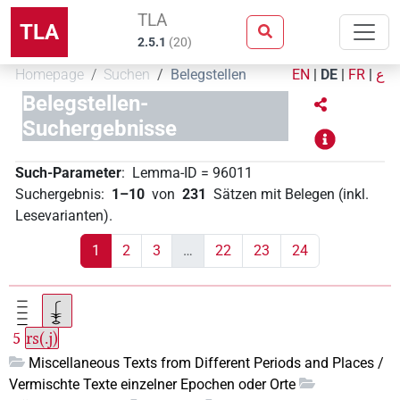
TLA
TLA
2.5.1
(
20
)
Homepage
Suchen
Belegstellen
EN
|
DE
|
FR
|
ع
Belegstellen-
Suchergebnisse
Such-Parameter
:
Lemma-ID
=
96011
Suchergebnis
:
1–10
von
231
Sätzen mit Belegen (inkl.
Lesevarianten)
.
1
2
3
…
22
23
24
5
rs(.j)
Miscellaneous Texts from Different Periods and Places /
Vermischte Texte einzelner Epochen oder Orte