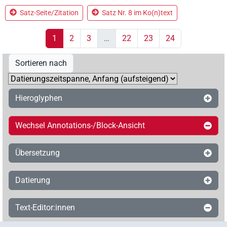
Satz-Seite/Zitation
Satz Nr. 8 im Ko(n)text
1
2
3
…
22
23
24
Sortieren nach
Hieroglyphen
Wechsel Annotations-/Block-Ansicht
Übersetzung
Datierung
Text-Editor:innen