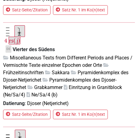
Satz-Seite/Zitation
Satz Nr. 1 im Ko(n)text
4
rs(.j)
Vierter des Südens
DE
Miscellaneous Texts from Different Periods and Places /
Vermischte Texte einzelner Epochen oder Orte
Frühzeitinschriften
Sakkara
Pyramidenkomplex des
Djoser-Netjerichet
Pyramidenkomplex des Djoser-
Netjerichet
Grabkammer
Einritzung in Granitblock
(Ne/Sa/4)
Ne/Sa/4 (b)
Datierung
:
Djoser (Netjerichet)
Satz-Seite/Zitation
Satz Nr. 1 im Ko(n)text