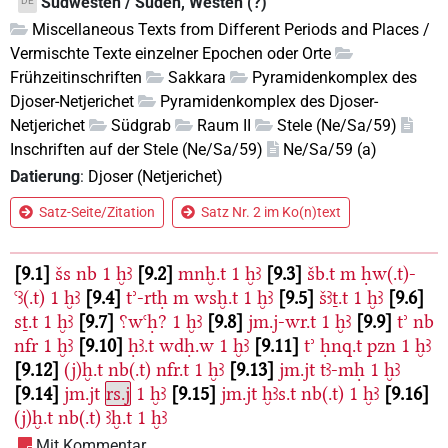
Südwesten / Süden, Westen (?)
DE
Miscellaneous Texts from Different Periods and Places /
Vermischte Texte einzelner Epochen oder Orte
Frühzeitinschriften
Sakkara
Pyramidenkomplex des
Djoser-Netjerichet
Pyramidenkomplex des Djoser-
Netjerichet
Südgrab
Raum II
Stele (Ne/Sa/59)
Inschriften auf der Stele (Ne/Sa/59)
Ne/Sa/59 (a)
Datierung
:
Djoser (Netjerichet)
Satz-Seite/Zitation
Satz Nr. 2 im Ko(n)text
9.1
šs
nb
1
ḫꜣ
9.2
mnḫ.t
1
ḫꜣ
9.3
šb.t
m
ḥw(.t)-
ꜥꜣ(.t)
1
ḫꜣ
9.4
tʾ-rtḥ
m
wsḫ.t
1
ḫꜣ
9.5
šꜣṯ.t
1
ḫꜣ
9.6
sṯ.t
1
ḫꜣ
9.7
⸮wꜥḥ?
1
ḫꜣ
9.8
jm.j-wr.t
1
ḫꜣ
9.9
tʾ
nb
nfr
1
ḫꜣ
9.10
ḥꜣ.t
wdḥ.w
1
ḫꜣ
9.11
tʾ
ḥnq.t
pzn
1
ḫꜣ
9.12
(j)ḫ.t
nb(.t)
nfr.t
1
ḫꜣ
9.13
jm.jt
tꜣ-mḥ
1
ḫꜣ
9.14
jm.jt
rs.j
1
ḫꜣ
9.15
jm.jt
ḫꜣs.t
nb(.t)
1
ḫꜣ
9.16
(j)ḫ.t
nb(.t)
ꜣḫ.t
1
ḫꜣ
Mit Kommentar