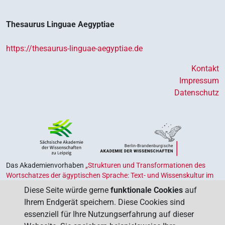
Thesaurus Linguae Aegyptiae
https://thesaurus-linguae-aegyptiae.de
Kontakt
Impressum
Datenschutz
Das Akademienvorhaben
„Strukturen und Transformationen des
Wortschatzes der ägyptischen Sprache: Text- und Wissenskultur im
Alten Ägypten‟
ist Teil des von Bund und Ländern geförderten
Diese Seite würde gerne
funktionale Cookies
auf
Akademienprogramms
, das der Erhaltung, Sicherung und
Ihrem Endgerät speichern. Diese Cookies sind
Vergegenwärtigung unseres kulturellen Erbes dient. Koordiniert wird
essenziell für Ihre Nutzungserfahrung auf dieser
das Programm von der
Union der Deutschen Akademien der