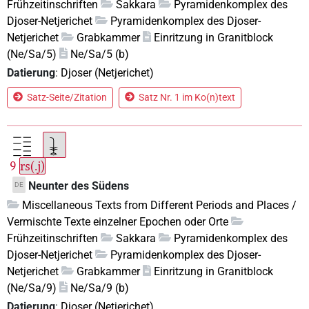
Frühzeitinschriften
Sakkara
Pyramidenkomplex des
Djoser-Netjerichet
Pyramidenkomplex des Djoser-
Netjerichet
Grabkammer
Einritzung in Granitblock
(Ne/Sa/5)
Ne/Sa/5 (b)
Datierung
:
Djoser (Netjerichet)
Satz-Seite/Zitation
Satz Nr. 1 im Ko(n)text
9
rs(.j)
Neunter des Südens
DE
Miscellaneous Texts from Different Periods and Places /
Vermischte Texte einzelner Epochen oder Orte
Frühzeitinschriften
Sakkara
Pyramidenkomplex des
Djoser-Netjerichet
Pyramidenkomplex des Djoser-
Netjerichet
Grabkammer
Einritzung in Granitblock
(Ne/Sa/9)
Ne/Sa/9 (b)
Datierung
:
Djoser (Netjerichet)