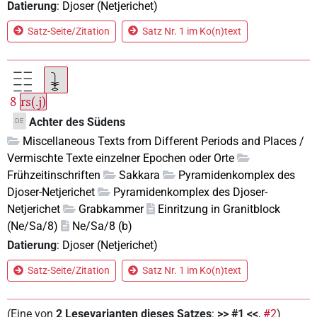
Datierung
:
Djoser (Netjerichet)
Satz-Seite/Zitation
Satz Nr. 1 im Ko(n)text
8
rs(.j)
Achter des Südens
DE
Miscellaneous Texts from Different Periods and Places /
Vermischte Texte einzelner Epochen oder Orte
Frühzeitinschriften
Sakkara
Pyramidenkomplex des
Djoser-Netjerichet
Pyramidenkomplex des Djoser-
Netjerichet
Grabkammer
Einritzung in Granitblock
(Ne/Sa/8)
Ne/Sa/8 (b)
Datierung
:
Djoser (Netjerichet)
Satz-Seite/Zitation
Satz Nr. 1 im Ko(n)text
(
Eine von
2
Lesevarianten dieses Satzes
:
>> #1 <<
,
#2
)