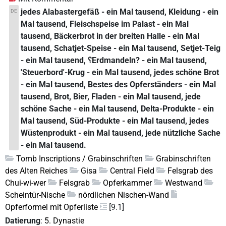
jedes Alabastergefäß - ein Mal tausend, Kleidung - ein
DE
Mal tausend, Fleischspeise im Palast - ein Mal
tausend, Bäckerbrot in der breiten Halle - ein Mal
tausend, Schatjet-Speise - ein Mal tausend, Setjet-Teig
- ein Mal tausend, ⸮Erdmandeln? - ein Mal tausend,
'Steuerbord'-Krug - ein Mal tausend, jedes schöne Brot
- ein Mal tausend, Bestes des Opferständers - ein Mal
tausend, Brot, Bier, Fladen - ein Mal tausend, jede
schöne Sache - ein Mal tausend, Delta-Produkte - ein
Mal tausend, Süd-Produkte - ein Mal tausend, jedes
Wüstenprodukt - ein Mal tausend, jede nützliche Sache
- ein Mal tausend.
Tomb Inscriptions / Grabinschriften
Grabinschriften
des Alten Reiches
Gisa
Central Field
Felsgrab des
Chui-wi-wer
Felsgrab
Opferkammer
Westwand
Scheintür-Nische
nördlichen Nischen-Wand
Opferformel mit Opferliste
[9.1]
Datierung
:
5. Dynastie