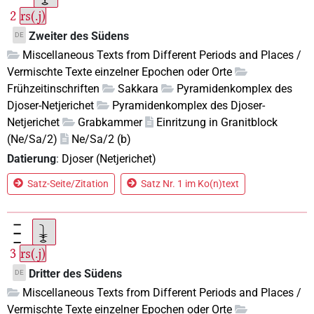
2
rs(.j)
Zweiter des Südens
DE
Miscellaneous Texts from Different Periods and Places /
Vermischte Texte einzelner Epochen oder Orte
Frühzeitinschriften
Sakkara
Pyramidenkomplex des
Djoser-Netjerichet
Pyramidenkomplex des Djoser-
Netjerichet
Grabkammer
Einritzung in Granitblock
(Ne/Sa/2)
Ne/Sa/2 (b)
Datierung
:
Djoser (Netjerichet)
Satz-Seite/Zitation
Satz Nr. 1 im Ko(n)text
3
rs(.j)
Dritter des Südens
DE
Miscellaneous Texts from Different Periods and Places /
Vermischte Texte einzelner Epochen oder Orte