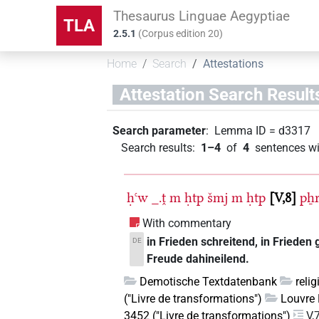
Thesaurus Linguae Aegyptiae
TLA
2.5.1
(
Corpus edition
20
)
Home
Search
Attestations
Attestation Search Result
Search parameter
:
Lemma ID
=
d3317
Search results
:
1–4
of
4
sentences wi
ḥꜥw
_.ṱ
m
ḥtp
šmj
m
ḥtp
V,8
pẖ
With commentary
in Frieden schreitend, in Frieden
DE
Freude dahineilend.
Demotische Textdatenbank
reli
("Livre de transformations")
Louvre 
3452 ("Livre de transformations")
V,