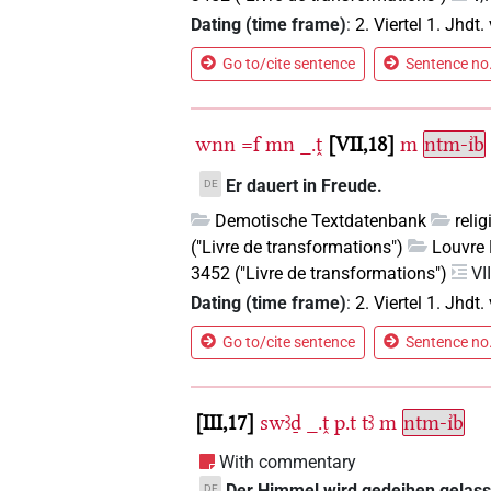
Dating (time frame)
:
2. Viertel 1. Jhdt. 
Go to/cite sentence
Sentence no.
wnn
=f
mn
_.ṱ
VII,18
m
ntm-ı͗b
Er dauert in Freude.
DE
Demotische Textdatenbank
reli
("Livre de transformations")
Louvre 
3452 ("Livre de transformations")
VI
Dating (time frame)
:
2. Viertel 1. Jhdt. 
Go to/cite sentence
Sentence no.
III,17
swꜣḏ
_.ṱ
p.t
tꜣ
m
ntm-ı͗b
With commentary
Der Himmel wird gedeihen gelassen
DE