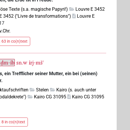
giöse Texte (s.a. magische Papyri!)
Louvre E 3452
E 3452 ("Livre de transformations")
Louvre E
,17
v.Chr.
 63 in co(n)text
ḏm-ı͗b
sn.w
ı͗rj-mšꜥ
, ein Trefflicher seiner Mutter, ein bei (seinen)
r.
ktaufschriften
Stelen
Kairo (s. auch unter
nodaldekrete")
Kairo CG 31095
Kairo CG 31095
 8 in co(n)text