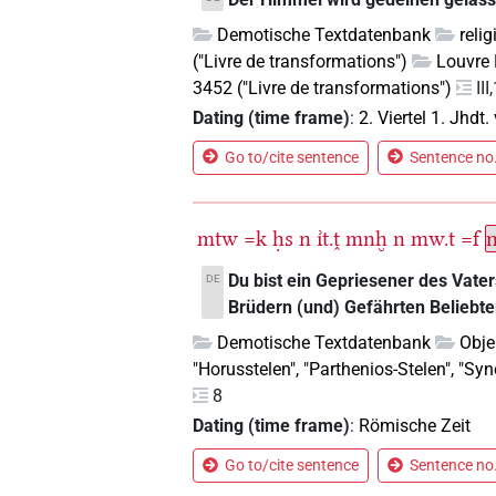
Demotische Textdatenbank
reli
("Livre de transformations")
Louvre 
3452 ("Livre de transformations")
III
Dating (time frame)
:
2. Viertel 1. Jhdt. 
Go to/cite sentence
Sentence no.
mtw
=k
ḥs
n
ı͗t.ṱ
mnḫ
n
mw.t
=f
n
Du bist ein Gepriesener des Vaters
DE
Brüdern (und) Gefährten Beliebte
Demotische Textdatenbank
Obje
"Horusstelen", "Parthenios-Stelen", "Sy
8
Dating (time frame)
:
Römische Zeit
Go to/cite sentence
Sentence no.