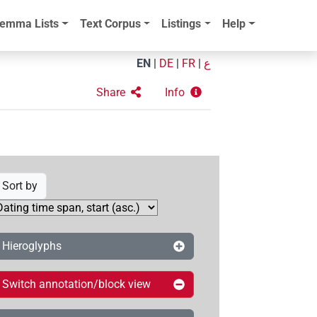
emma Lists
Text Corpus
Listings
Help
EN
|
DE
|
FR
|
ع
Share
Info
Sort by
Hieroglyphs
Switch annotation/block view