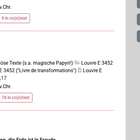
v.Chr.
 9 in co(n)text
giöse Texte (s.a. magische Papyri!)
Louvre E 3452
E 3452 ("Livre de transformations")
Louvre E
I,17
v.Chr.
 76 in co(n)text
, die Erde ist in Freude.