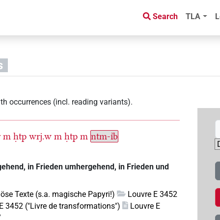
Search
TLA
L
s
th occurrences (incl. reading variants)
.
r
m
ḥtp
wrj.w
m
ḥtp
m
ntm-ı͗b
 gehend, in Frieden umhergehend, in Frieden und
giöse Texte (s.a. magische Papyri!)
Louvre E 3452
E 3452 ("Livre de transformations")
Louvre E
7