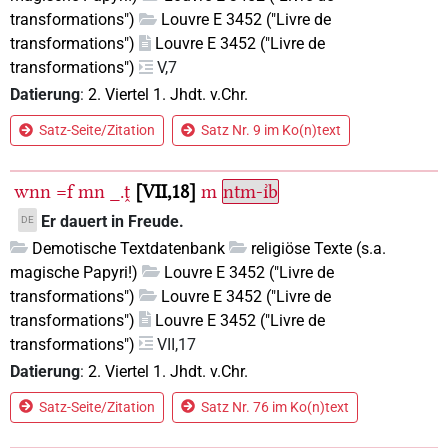
transformations")
Louvre E 3452 ("Livre de
transformations")
Louvre E 3452 ("Livre de
transformations")
V,7
Datierung
:
2. Viertel 1. Jhdt. v.Chr.
Satz-Seite/Zitation
Satz Nr. 9 im Ko(n)text
wnn
=f
mn
_.ṱ
VII,18
m
ntm-ı͗b
Er dauert in Freude.
DE
Demotische Textdatenbank
religiöse Texte (s.a.
magische Papyri!)
Louvre E 3452 ("Livre de
transformations")
Louvre E 3452 ("Livre de
transformations")
Louvre E 3452 ("Livre de
transformations")
VII,17
Datierung
:
2. Viertel 1. Jhdt. v.Chr.
Satz-Seite/Zitation
Satz Nr. 76 im Ko(n)text