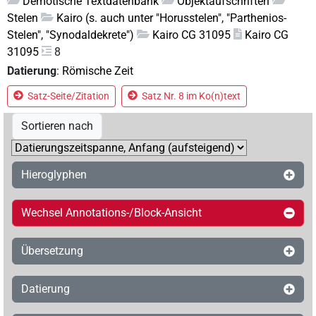
Demotische Textdatenbank
Objektaufschriften
Stelen
Kairo (s. auch unter "Horusstelen", "Parthenios-
Stelen", "Synodaldekrete")
Kairo CG 31095
Kairo CG
31095
8
Datierung
:
Römische Zeit
Satz-Seite/Zitation
Satz Nr. 8 im Ko(n)text
Sortieren nach
Hieroglyphen
Wechsel Annotations-/Block-Ansicht
Übersetzung
Datierung