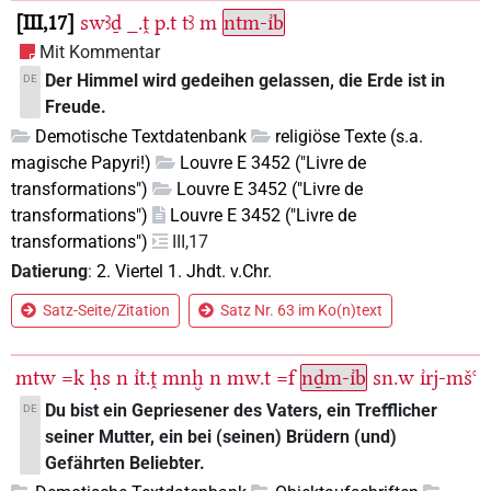
III,17
swꜣḏ
_.ṱ
p.t
tꜣ
m
ntm-ı͗b
Mit Kommentar
Der Himmel wird gedeihen gelassen, die Erde ist in
DE
Freude.
Demotische Textdatenbank
religiöse Texte (s.a.
magische Papyri!)
Louvre E 3452 ("Livre de
transformations")
Louvre E 3452 ("Livre de
transformations")
Louvre E 3452 ("Livre de
transformations")
III,17
Datierung
:
2. Viertel 1. Jhdt. v.Chr.
Satz-Seite/Zitation
Satz Nr. 63 im Ko(n)text
mtw
=k
ḥs
n
ı͗t.ṱ
mnḫ
n
mw.t
=f
nḏm-ı͗b
sn.w
ı͗rj-mšꜥ
Du bist ein Gepriesener des Vaters, ein Trefflicher
DE
seiner Mutter, ein bei (seinen) Brüdern (und)
Gefährten Beliebter.