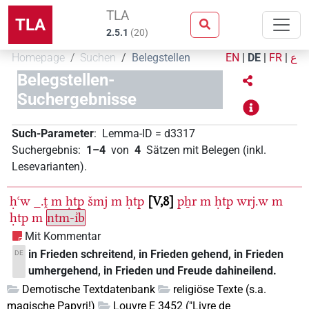
TLA
TLA
2.5.1
(
20
)
Homepage
Suchen
Belegstellen
EN
|
DE
|
FR
|
ع
Belegstellen-
Suchergebnisse
Such-Parameter
:
Lemma-ID
=
d3317
Suchergebnis
:
1–4
von
4
Sätzen mit Belegen (inkl.
Lesevarianten)
.
ḥꜥw
_.ṱ
m
ḥtp
šmj
m
ḥtp
V,8
pẖr
m
ḥtp
wrj.w
m
ḥtp
m
ntm-ı͗b
Mit Kommentar
in Frieden schreitend, in Frieden gehend, in Frieden
DE
umhergehend, in Frieden und Freude dahineilend.
Demotische Textdatenbank
religiöse Texte (s.a.
magische Papyri!)
Louvre E 3452 ("Livre de