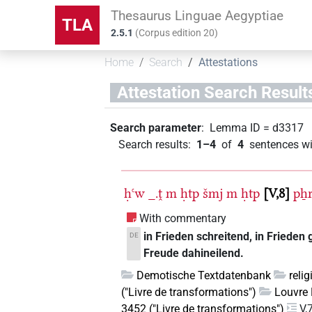
Thesaurus Linguae Aegyptiae
TLA
2.5.1
(
Corpus edition
20
)
Home
Search
Attestations
Attestation Search Result
Search parameter
:
Lemma ID
=
d3317
Search results
:
1–4
of
4
sentences wi
ḥꜥw
_.ṱ
m
ḥtp
šmj
m
ḥtp
V,8
pẖ
With commentary
in Frieden schreitend, in Frieden
DE
Freude dahineilend.
Demotische Textdatenbank
reli
("Livre de transformations")
Louvre 
3452 ("Livre de transformations")
V,