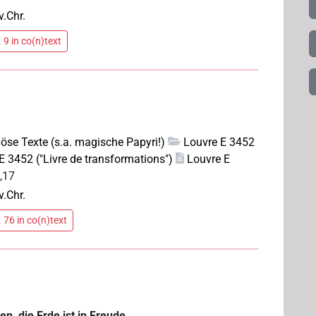
v.Chr.
 9 in co(n)text
giöse Texte (s.a. magische Papyri!)
Louvre E 3452
E 3452 ("Livre de transformations")
Louvre E
I,17
v.Chr.
 76 in co(n)text
, die Erde ist in Freude.