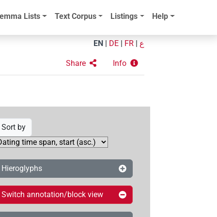
emma Lists
Text Corpus
Listings
Help
EN
|
DE
|
FR
|
ع
Share
Info
Sort by
Hieroglyphs
Switch annotation/block view