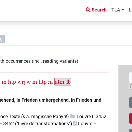
Search
TLA
L
s
th occurrences (incl. reading variants)
.
r
m
ḥtp
wrj.w
m
ḥtp
m
ntm-ı͗b
 gehend, in Frieden umhergehend, in Frieden und
giöse Texte (s.a. magische Papyri!)
Louvre E 3452
E 3452 ("Livre de transformations")
Louvre E
7