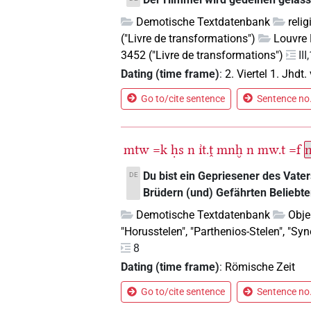
Demotische Textdatenbank
reli
("Livre de transformations")
Louvre 
3452 ("Livre de transformations")
III
Dating (time frame)
:
2. Viertel 1. Jhdt. 
Go to/cite sentence
Sentence no.
mtw
=k
ḥs
n
ı͗t.ṱ
mnḫ
n
mw.t
=f
n
Du bist ein Gepriesener des Vaters
DE
Brüdern (und) Gefährten Beliebte
Demotische Textdatenbank
Obje
"Horusstelen", "Parthenios-Stelen", "Sy
8
Dating (time frame)
:
Römische Zeit
Go to/cite sentence
Sentence no.