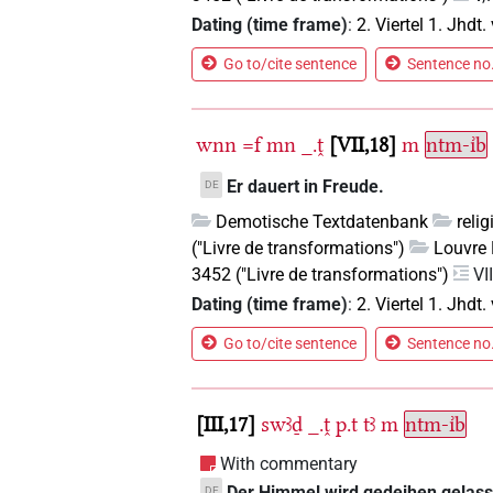
Dating (time frame)
:
2. Viertel 1. Jhdt. 
Go to/cite sentence
Sentence no.
wnn
=f
mn
_.ṱ
VII,18
m
ntm-ı͗b
Er dauert in Freude.
DE
Demotische Textdatenbank
reli
("Livre de transformations")
Louvre 
3452 ("Livre de transformations")
VI
Dating (time frame)
:
2. Viertel 1. Jhdt. 
Go to/cite sentence
Sentence no.
III,17
swꜣḏ
_.ṱ
p.t
tꜣ
m
ntm-ı͗b
With commentary
Der Himmel wird gedeihen gelassen
DE