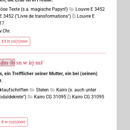
giöse Texte (s.a. magische Papyri!)
Louvre E 3452
E 3452 ("Livre de transformations")
Louvre E
,17
v.Chr.
 63 in co(n)text
ḏm-ı͗b
sn.w
ı͗rj-mšꜥ
, ein Trefflicher seiner Mutter, ein bei (seinen)
r.
ktaufschriften
Stelen
Kairo (s. auch unter
nodaldekrete")
Kairo CG 31095
Kairo CG 31095
 8 in co(n)text