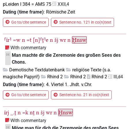
pLeiden I 384 = AMS 75
XXII,4
Dating (time frame)
:
Römische Zeit
Go to/cite sentence
Sentence no. 121 in co(n)text
⸢ı͗r⸣
=w
n
=t
[n]⸢ṱ⸣e
n
šj
wr
n
Ḫnsw
With commentary
Man machte dir die Zeremonie des großen Sees des
DE
Chons.
Demotische Textdatenbank
religiöse Texte (s.a.
magische Papyri!)
Rhind 2
Rhind 2
Rhind 2
III,d4
Dating (time frame)
:
4. Viertel 1. Jhdt. v.Chr.
Go to/cite sentence
Sentence no. 21 in co(n)text
ı͗rj
_.ṱ
n
=k
nṱ
n
šj
wr
n
Ḫnsw
With commentary
Möge man für dich die Zeremonie des großen Sees
DE