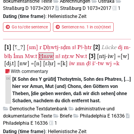
dokumentarische Texte
Abrechnungen
Ostraka
Straßburg D 1073+2017
Straßburg D 1073+2017
1
Dating (time frame)
:
Hellenistische Zeit
Go to/cite sentence
Sentence no. 1 in co(n)text
1
[⸮_?]
[sm]
r
Ḏḥwtj-sḏm
sꜣ
Pꜣ-ḥtr
2
Lücke
dj
m-
bꜣḥ
I͗mn
Mw.t
Ḫnsw
nꜣ
nṯr.w
Nw.t
3
[ntj-ı͗w]
=[w]
[dj.t]
[nw]
=[n]
[r.ḥr]
=[k]
ı͗w
mn
ḏꜣ
šꜥ-tw
wj
=k
With commentary
[X Sohn des Y grüßt] Thotsytmis, Sohn des Phatres, [...]
DE
hier vor Amun, Mut (und) Chons, den Göttern von
Theben, [die geben werden, daß wir dich sehen] ohne
Schaden, nachdem du dich entfernt hast.
Demotische Textdatenbank
administrative und
dokumentarische Texte
Briefe
Philadelphia E 16336
Philadelphia E 16336
1
Dating (time frame)
:
Hellenistische Zeit