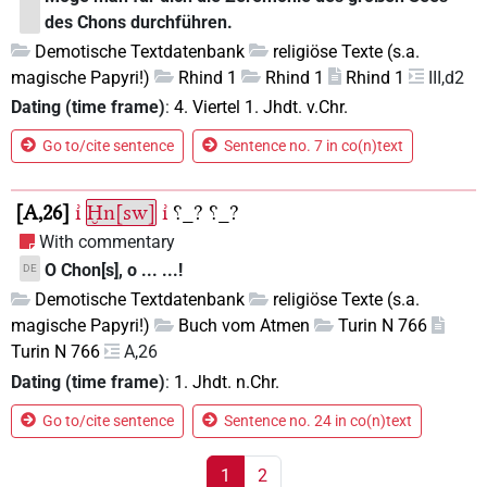
des Chons durchführen.
Demotische Textdatenbank
religiöse Texte (s.a.
magische Papyri!)
Rhind 1
Rhind 1
Rhind 1
III,d2
Dating (time frame)
:
4. Viertel 1. Jhdt. v.Chr.
Go to/cite sentence
Sentence no. 7 in co(n)text
A,26
ı͗
Ḫn[sw]
ı͗
⸮_?
⸮_?
With commentary
O Chon[s], o ... ...!
DE
Demotische Textdatenbank
religiöse Texte (s.a.
magische Papyri!)
Buch vom Atmen
Turin N 766
Turin N 766
A,26
Dating (time frame)
:
1. Jhdt. n.Chr.
Go to/cite sentence
Sentence no. 24 in co(n)text
1
2