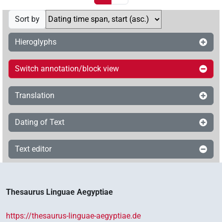
Sort by
Hieroglyphs
Switch annotation/block view
Translation
Dating of Text
Text editor
Thesaurus Linguae Aegyptiae
https://thesaurus-linguae-aegyptiae.de