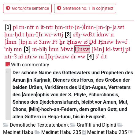
Go to/cite sentence
Sentence no. 1 in co(n)text
1
pꜣ
rn-nfr
n
ı͗t-nṯr
ḥm-nṯr-(n-)I͗mn-[m-ı͗p-]s.wt
ḥm-ḥḏ.t
ḥm-Ḥr
wr-wttj
2
sꜣḫ-wḏꜣ.t
ı͗dnw
n
[I͗mn-]ı͗pj
n
sꜣ
3.nw
Pꜣ-ẖr-Ḫnsw
sꜣ
Ḏd-Ḫnsw-ı͗w=f-
ꜥnḫ
mn
3
m-bꜣḥ
I͗mn
Mw.t
Ḫnsw
[Mn]
kꜣ-šw.tj
pꜣ
nṯr-ꜥꜣ
nꜣ
nṯr.w
m
Ḥq-ı͗wnw
ḏr
=w
4
šꜥ
ḏ.t
With commentary
Der schöne Name des Gottesvaters und Propheten des
DE
Amun [in Kar]nak, Dieners des Horus, des Großen der
beiden Uräen, Verklärers des Udjat-Auges, Vertreters
des [Amen]ophis von der 3. Phyle, Pchorchonsis,
Sohnes des Djedchonsiufanch, bleibt vor Amun, Mut,
Chons, [Min]-hoch-an-Federn, dem großen Gott, und
allen Göttern in Heqa-Iunu, bis in Ewigkeit.
Demotische Textdatenbank
Graffiti und Dipinti
Medinet Habu
Medinet Habu 235
Medinet Habu 235