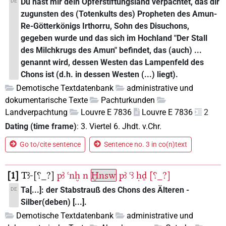
Du hast mir dein Opferstiftungsland verpachtet, das dir
DE
zugunsten des (Totenkults des) Propheten des Amun-
Re-Götterkönigs Irthorru, Sohn des Disuchons,
gegeben wurde und das sich im Hochland "Der Stall
des Milchkrugs des Amun" befindet, das (auch) ...
genannt wird, dessen Westen das Lampenfeld des
Chons ist (d.h. in dessen Westen (...) liegt).
Demotische Textdatenbank
administrative und
dokumentarische Texte
Pachturkunden
Landverpachtung
Louvre E 7836
Louvre E 7836
2
Dating (time frame)
:
3. Viertel 6. Jhdt. v.Chr.
Go to/cite sentence
Sentence no. 3 in co(n)text
1
Tꜣ-[⸮_?]
pꜣ
ꜥnḫ
n
Ḫnsw
pꜣ
ꜥꜣ
ḥḏ
[⸮_?]
Ta[...]: der Stabstrauß des Chons des Älteren -
DE
Silber(deben) [...].
Demotische Textdatenbank
administrative und