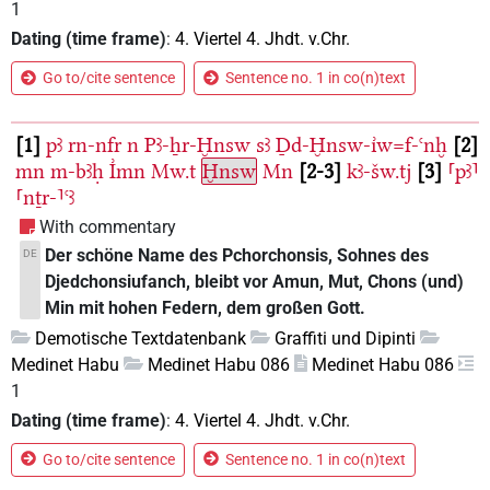
1
Dating (time frame)
:
4. Viertel 4. Jhdt. v.Chr.
Go to/cite sentence
Sentence no. 1 in co(n)text
1
pꜣ
rn-nfr
n
Pꜣ-ẖr-Ḫnsw
sꜣ
Ḏd-Ḫnsw-ı͗w=f-ꜥnḫ
2
mn
m-bꜣḥ
I͗mn
Mw.t
Ḫnsw
Mn
2-3
kꜣ-šw.tj
3
⸢pꜣ⸣
⸢nṯr-⸣ꜥꜣ
With commentary
Der schöne Name des Pchorchonsis, Sohnes des
DE
Djedchonsiufanch, bleibt vor Amun, Mut, Chons (und)
Min mit hohen Federn, dem großen Gott.
Demotische Textdatenbank
Graffiti und Dipinti
Medinet Habu
Medinet Habu 086
Medinet Habu 086
1
Dating (time frame)
:
4. Viertel 4. Jhdt. v.Chr.
Go to/cite sentence
Sentence no. 1 in co(n)text