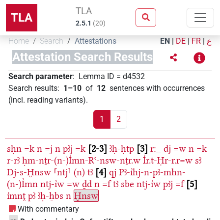
TLA
TLA
2.5.1
(
20
)
Home
Search
Attestations
EN
|
DE
|
FR
|
ع
Attestation Search Results
Search parameter
:
Lemma ID
=
d4532
Search results
:
1–10
of
12
sentences with occurrences
(incl. reading variants)
.
1
2
sḥn
=k
n
=j
n
pꜣj
=k
2-3
ꜣḥ-ḥtp
3
r:_
dj
=w
n
=k
r-rꜣ
ḥm-nṯr-(n-)I͗mn-Rꜥ-nsw-nṯr.w
I͗r.t-Ḥr-r.r=w
sꜣ
Dj-s-Ḫnsw
⸢ntj⸣
(n)
tꜣ
4
qj
Pꜣ-ı͗hj-n-pꜣ-mhn-
(n-)I͗mn
ntj-ı͗w
=w
ḏd
n
=f
tꜣ
sbe
ntj-ı͗w
pꜣj
=f
5
ı͗mnṱ
pꜣ
ꜣḥ-ẖbs
n
Ḫnsw
With commentary