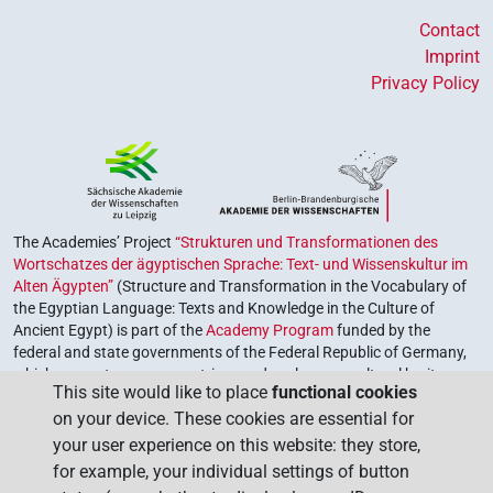
Contact
Imprint
Privacy Policy
The Academies’ Project
“Strukturen und Transformationen des
Wortschatzes der ägyptischen Sprache: Text- und Wissenskultur im
Alten Ägypten”
(Structure and Transformation in the Vocabulary of
the Egyptian Language: Texts and Knowledge in the Culture of
Ancient Egypt) is part of the
Academy Program
funded by the
federal and state governments of the Federal Republic of Germany,
which serves to preserve, retrieve and explore our cultural heritage.
This site would like to place
functional cookies
The program is coordinated by the
Union of the German Academies
on your device. These cookies are essential for
of Sciences and Humanities
.
your user experience on this website: they store,
for example, your individual settings of button