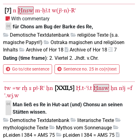
7
n
Ḫnsw
m-ḥꜣ.t
w(jꜣ-n)-Rꜥ
With commentary
für Chons am Bug der Barke des Re,
DE
Demotische Textdatenbank
religiöse Texte (s.a.
magische Papyri!)
Ostraka magischen und religiösen
Inhalts
Archive of Hor 18
Archive of Hor 18
7
Dating (time frame)
:
2. Viertel 2. Jhdt. v.Chr.
Go to/cite sentence
Sentence no. 25 in co(n)text
tw
=w
rḫ
s
pꜣ-Rꜥ
ẖn
XXII,5
Ḥ.t-ꜥꜣ.t
Ḫnsw
ẖn
nꜣj
=f
ꜥ.wj.w
Man ließ es Re in Hut-aat (und) Chonsu an seinen
DE
Stätten wissen.
Demotische Textdatenbank
literarische Texte
mythologische Texte
Mythos vom Sonnenauge
pLeiden I 384 = AMS 75
pLeiden I 384 = AMS 75