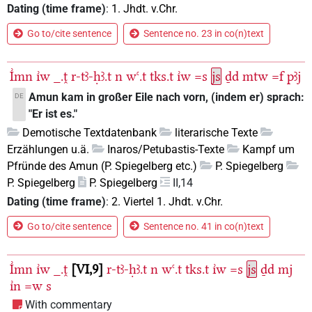
Dating (time frame)
:
1. Jhdt. v.Chr.
Go to/cite sentence
Sentence no. 23 in co(n)text
I͗mn
ı͗w
_.ṱ
r-tꜣ-ḥꜣ.t
n
wꜥ.t
tks.t
ı͗w
=s
js
ḏd
mtw
=f
pꜣj
Amun kam in großer Eile nach vorn, (indem er) sprach:
DE
"Er ist es."
Demotische Textdatenbank
literarische Texte
Erzählungen u.ä.
Inaros/Petubastis-Texte
Kampf um
Pfründe des Amun (P. Spiegelberg etc.)
P. Spiegelberg
P. Spiegelberg
P. Spiegelberg
II,14
Dating (time frame)
:
2. Viertel 1. Jhdt. v.Chr.
Go to/cite sentence
Sentence no. 41 in co(n)text
I͗mn
ı͗w
_.ṱ
VI,9
r-tꜣ-ḥꜣ.t
n
wꜥ.t
tks.t
ı͗w
=s
js
ḏd
mj
ı͗n
=w
s
With commentary