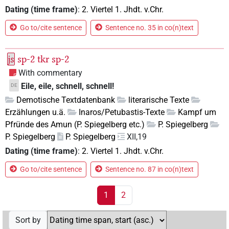
Dating (time frame)
:
2. Viertel 1. Jhdt. v.Chr.
Go to/cite sentence
Sentence no. 35 in co(n)text
js
sp-2
tkr
sp-2
With commentary
Eile, eile, schnell, schnell!
DE
Demotische Textdatenbank
literarische Texte
Erzählungen u.ä.
Inaros/Petubastis-Texte
Kampf um
Pfründe des Amun (P. Spiegelberg etc.)
P. Spiegelberg
P. Spiegelberg
P. Spiegelberg
XII,19
Dating (time frame)
:
2. Viertel 1. Jhdt. v.Chr.
Go to/cite sentence
Sentence no. 87 in co(n)text
1
2
Sort by