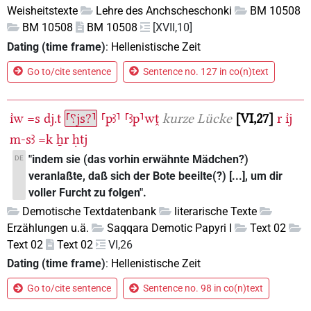
Weisheitstexte
Lehre des Anchscheschonki
BM 10508
BM 10508
BM 10508
[XVII,10]
Dating (time frame)
:
Hellenistische Zeit
Go to/cite sentence
Sentence no. 127 in co(n)text
ı͗w
=s
dj.t
⸢⸮js?⸣
⸢pꜣ⸣
⸢ꜣp⸣wṱ
kurze Lücke
VI,27
r
ı͗j
m-sꜣ
=k
ẖr
ḥtj
"indem sie (das vorhin erwähnte Mädchen?)
DE
veranlaßte, daß sich der Bote beeilte(?) [...], um dir
voller Furcht zu folgen".
Demotische Textdatenbank
literarische Texte
Erzählungen u.ä.
Saqqara Demotic Papyri I
Text 02
Text 02
Text 02
VI,26
Dating (time frame)
:
Hellenistische Zeit
Go to/cite sentence
Sentence no. 98 in co(n)text