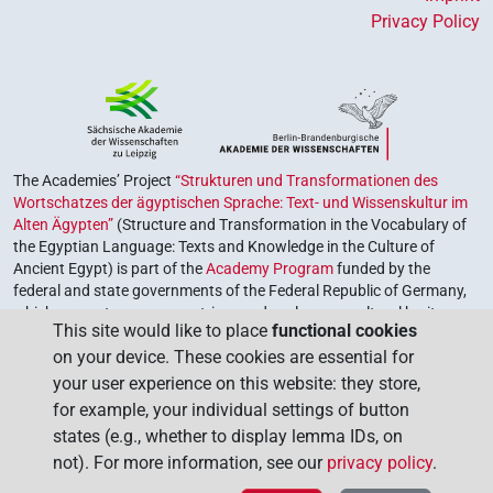
Privacy Policy
The Academies’ Project
“Strukturen und Transformationen des
Wortschatzes der ägyptischen Sprache: Text- und Wissenskultur im
Alten Ägypten”
(Structure and Transformation in the Vocabulary of
the Egyptian Language: Texts and Knowledge in the Culture of
Ancient Egypt) is part of the
Academy Program
funded by the
federal and state governments of the Federal Republic of Germany,
which serves to preserve, retrieve and explore our cultural heritage.
This site would like to place
functional cookies
The program is coordinated by the
Union of the German Academies
on your device. These cookies are essential for
of Sciences and Humanities
.
your user experience on this website: they store,
for example, your individual settings of button
states (e.g., whether to display lemma IDs, on
not). For more information, see our
privacy policy
.