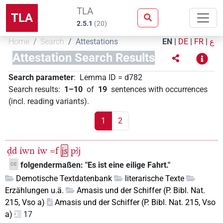
TLA
TLA
2.5.1
(
20
)
Home
Search
Attestations
EN
|
DE
|
FR
|
ع
Attestation Search Results
Search parameter
:
Lemma ID
=
d782
Search results
:
1–10
of
19
sentences with occurrences
(incl. reading variants)
.
1
2
ḏd
ı͗wn
ı͗w
=f
js
pꜣj
folgendermaßen: "Es ist eine eilige Fahrt."
DE
Demotische Textdatenbank
literarische Texte
Erzählungen u.ä.
Amasis und der Schiffer (P. Bibl. Nat.
215, Vso a)
Amasis und der Schiffer (P. Bibl. Nat. 215, Vso
a)
17