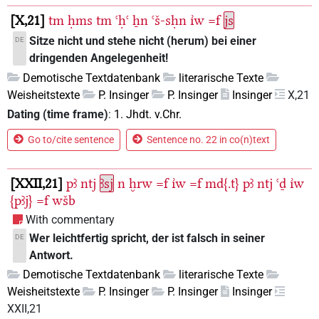
X,21
tm
ḥms
tm
ꜥḥꜥ
ẖn
ꜥš-sḥn
ı͗w
=f
js
Sitze nicht und stehe nicht (herum) bei einer
DE
dringenden Angelegenheit!
Demotische Textdatenbank
literarische Texte
Weisheitstexte
P. Insinger
P. Insinger
Insinger
X,21
Dating (time frame)
:
1. Jhdt. v.Chr.
Go to/cite sentence
Sentence no. 22 in co(n)text
XXII,21
pꜣ
ntj
ꜣsj
n
ḫrw
=f
ı͗w
=f
md{.t}
pꜣ
ntj
ꜥḏ
ı͗w
{pꜣj}
=f
wšb
With commentary
Wer leichtfertig spricht, der ist falsch in seiner
DE
Antwort.
Demotische Textdatenbank
literarische Texte
Weisheitstexte
P. Insinger
P. Insinger
Insinger
XXII,21