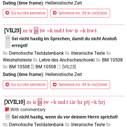
Dating (time frame)
:
Hellenistische Zeit
Go to/cite sentence
Sentence no. 39 in co(n)text
VII,23
m-ı͗r
js
ı͗w
=k
md.t
bw-ı͗r
=k
hwš
Sei nicht hastig im Sprechen, damit du nicht Anstoß
DE
erregst!
Demotische Textdatenbank
literarische Texte
Weisheitstexte
Lehre des Anchscheschonki
BM 10508
BM 10508
BM 10508
[VII,23]
Dating (time frame)
:
Hellenistische Zeit
Go to/cite sentence
Sentence no. 49 in co(n)text
XVII,10
m-ı͗r
js
ı͗w
=k
md.t
ı͗.ı͗r-ḥr
pꜣj
=k
ḥrj
With commentary
Sei nicht hastig, wenn du vor deinem Herrn sprichst!
DE
Demotische Textdatenbank
literarische Texte