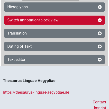
Hieroglyphs
Switch annotation/block view
Translation
Dating of Text
Text editor
Thesaurus Linguae Aegyptiae
https://thesaurus-linguae-aegyptiae.de
Contact
Imprint