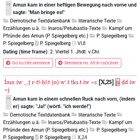
Amun kam in einer heftigen Bewegung nach vorne und
DE
sagte: "Man bringe es!"
Demotische Textdatenbank
literarische Texte
Erzählungen u.ä.
Inaros/Petubastis-Texte
Kampf um
Pfründe des Amun (P. Spiegelberg etc.)
P. Spiegelberg
P. Spiegelberg
P. Spiegelberg
VI,8
Dating (time frame)
:
2. Viertel 1. Jhdt. v.Chr.
Go to/cite sentence
Sentence no. 65 in co(n)text
I͗mn
ı͗w
_.ṱ
r-tꜣ-ḥꜣ.t
(n)
wꜥ.t
tks.t
ı͗w
=s
X,25
js
ḏd
ı͗w
=j
Amun kam in einem schnellen Ruck nach vorn, (indem
DE
er) sagte: "Ja!" (wörtl. "ich werde!")
Demotische Textdatenbank
literarische Texte
Erzählungen u.ä.
Inaros/Petubastis-Texte
Kampf um
Pfründe des Amun (P. Spiegelberg etc.)
P. Spiegelberg
P. Spiegelberg
P. Spiegelberg
X,24