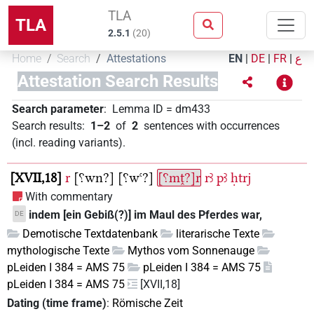
TLA
TLA
2.5.1
(
20
)
Home
Search
Attestations
EN
|
DE
|
FR
|
ع
Attestation Search Results
Search parameter
:
Lemma ID
=
dm433
Search results
:
1–2
of
2
sentences with occurrences
(incl. reading variants)
.
XVII,18
r
[⸮wn?]
[⸮wꜥ?]
[⸮mṱ?]r
rꜣ
pꜣ
ḥtrj
With commentary
indem [ein Gebiß(?)] im Maul des Pferdes war,
DE
Demotische Textdatenbank
literarische Texte
mythologische Texte
Mythos vom Sonnenauge
pLeiden I 384 = AMS 75
pLeiden I 384 = AMS 75
pLeiden I 384 = AMS 75
[XVII,18]
Dating (time frame)
:
Römische Zeit