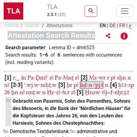
TLA
TLA
2.5.1
(
20
)
Home
Search
Attestations
EN
|
DE
|
FR
|
ع
Attestation Search Results
Search parameter
:
Lemma ID
=
dm6525
Search results
:
1–6
of
6
sentences with occurrences
(incl. reading variants)
.
1
r:_
ı͗n
Pa-Ḏmꜣꜥ
sꜣ
Pa-Mnṱ
sꜣ
2
Ms-wr
r
pꜣ
sḫn
n
nꜣ
2-3
ꜥ.wj.w-mḥṱ.w
3
ẖr
pꜣ
ḥḏ-n-ꜥpj.t
n
4
ḥꜣ.t-sp
26
ẖn
nꜣ
rmṯ.w
n
Ḥr-sꜣ-Ꜣs.t
sꜣ
5
Ḫnsw-tꜣj=f-nḫt.ṱ.t
Gebracht von Pasemis, Sohn des Pamonthes, Sohnes
DE
des Mesoeris, in die Bank der "Nördlichen Häuser" für
die Kopfsteuer des Jahres 26, von den Leuten des
Harsiesis, Sohnes des Chestephnachthes:
Demotische Textdatenbank
administrative und