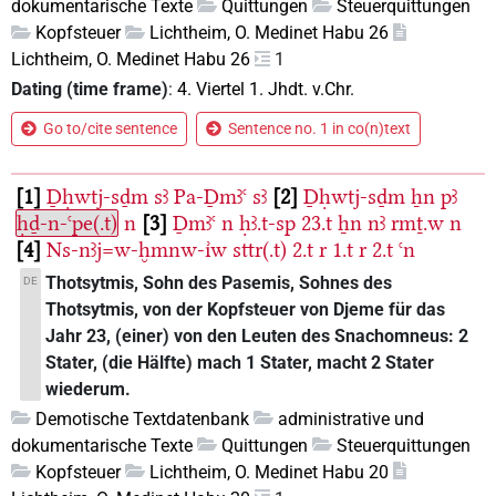
dokumentarische Texte
Quittungen
Steuerquittungen
Kopfsteuer
Lichtheim, O. Medinet Habu 26
Lichtheim, O. Medinet Habu 26
1
Dating (time frame)
:
4. Viertel 1. Jhdt. v.Chr.
Go to/cite sentence
Sentence no. 1 in co(n)text
1
Ḏḥwtj-sḏm
sꜣ
Pa-Ḏmꜣꜥ
sꜣ
2
Ḏḥwtj-sḏm
ẖn
pꜣ
ḥḏ-n-ꜥpe(.t)
n
3
Ḏmꜣꜥ
n
ḥꜣ.t-sp
23.t
ẖn
nꜣ
rmṯ.w
n
4
Ns-nꜣj=w-ḫmnw-ı͗w
sttr(.t)
2.t
r
1.t
r
2.t
ꜥn
Thotsytmis, Sohn des Pasemis, Sohnes des
DE
Thotsytmis, von der Kopfsteuer von Djeme für das
Jahr 23, (einer) von den Leuten des Snachomneus: 2
Stater, (die Hälfte) mach 1 Stater, macht 2 Stater
wiederum.
Demotische Textdatenbank
administrative und
dokumentarische Texte
Quittungen
Steuerquittungen
Kopfsteuer
Lichtheim, O. Medinet Habu 20