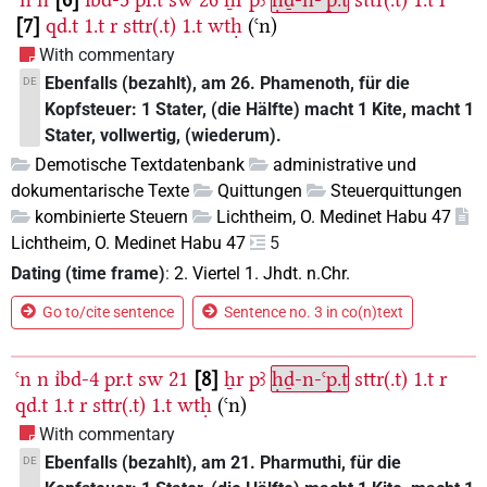
7
qd.t
1.t
r
sttr(.t)
1.t
wtḥ
(ꜥn)
With commentary
Ebenfalls (bezahlt), am 26. Phamenoth, für die
DE
Kopfsteuer: 1 Stater, (die Hälfte) macht 1 Kite, macht 1
Stater, vollwertig, (wiederum).
Demotische Textdatenbank
administrative und
dokumentarische Texte
Quittungen
Steuerquittungen
kombinierte Steuern
Lichtheim, O. Medinet Habu 47
Lichtheim, O. Medinet Habu 47
5
Dating (time frame)
:
2. Viertel 1. Jhdt. n.Chr.
Go to/cite sentence
Sentence no. 3 in co(n)text
ꜥn
n
ı͗bd-4
pr.t
sw
21
8
ẖr
pꜣ
ḥḏ-n-ꜥp.t
sttr(.t)
1.t
r
qd.t
1.t
r
sttr(.t)
1.t
wtḥ
(ꜥn)
With commentary
Ebenfalls (bezahlt), am 21. Pharmuthi, für die
DE