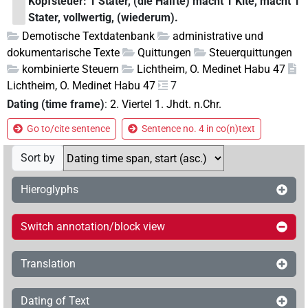
Kopfsteuer: 1 Stater, (die Hälfte) macht 1 Kite, macht 1
Stater, vollwertig, (wiederum).
Demotische Textdatenbank
administrative und
dokumentarische Texte
Quittungen
Steuerquittungen
kombinierte Steuern
Lichtheim, O. Medinet Habu 47
Lichtheim, O. Medinet Habu 47
7
Dating (time frame)
:
2. Viertel 1. Jhdt. n.Chr.
Go to/cite sentence
Sentence no. 4 in co(n)text
Sort by
Hieroglyphs
Switch annotation/block view
Translation
Dating of Text