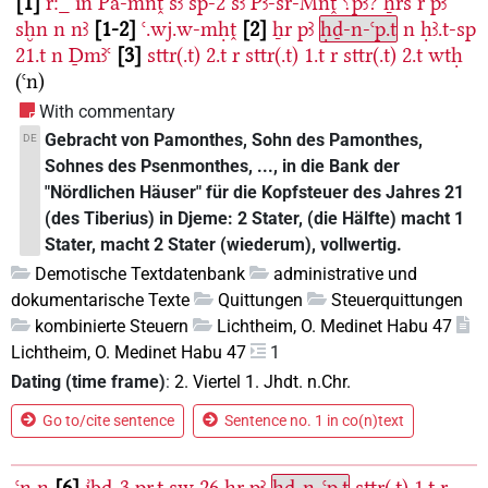
1
r:_
ı͗n
Pa-mnṱ
sꜣ
sp-2
sꜣ
Pꜣ-šr-Mnṱ
⸮pꜣ?
ẖrš
r
pꜣ
sḫn
n
nꜣ
1-2
ꜥ.wj.w-mḥṱ
2
ẖr
pꜣ
ḥḏ-n-ꜥp.t
n
ḥꜣ.t-sp
21.t
n
Ḏmꜣꜥ
3
sttr(.t)
2.t
r
sttr(.t)
1.t
r
sttr(.t)
2.t
wtḥ
(ꜥn)
With commentary
Gebracht von Pamonthes, Sohn des Pamonthes,
DE
Sohnes des Psenmonthes, ..., in die Bank der
"Nördlichen Häuser" für die Kopfsteuer des Jahres 21
(des Tiberius) in Djeme: 2 Stater, (die Hälfte) macht 1
Stater, macht 2 Stater (wiederum), vollwertig.
Demotische Textdatenbank
administrative und
dokumentarische Texte
Quittungen
Steuerquittungen
kombinierte Steuern
Lichtheim, O. Medinet Habu 47
Lichtheim, O. Medinet Habu 47
1
Dating (time frame)
:
2. Viertel 1. Jhdt. n.Chr.
Go to/cite sentence
Sentence no. 1 in co(n)text
ꜥn
n
6
ı͗bd-3
pr.t
sw
26
ẖr
pꜣ
ḥḏ-n-ꜥp.t
sttr(.t)
1.t
r