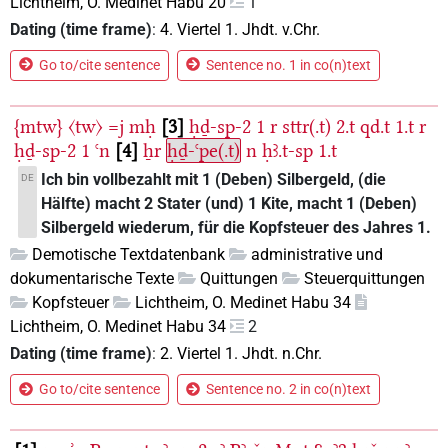
Lichtheim, O. Medinet Habu 20
1
Dating (time frame)
:
4. Viertel 1. Jhdt. v.Chr.
Go to/cite sentence
Sentence no. 1 in co(n)text
{mtw}
〈tw〉
=j
mḥ
3
ḥḏ-sp-2
1
r
sttr(.t)
2.t
qd.t
1.t
r
ḥḏ-sp-2
1
ꜥn
4
ẖr
ḥḏ-ꜥpe(.t)
n
ḥꜣ.t-sp
1.t
Ich bin vollbezahlt mit 1 (Deben) Silbergeld, (die
DE
Hälfte) macht 2 Stater (und) 1 Kite, macht 1 (Deben)
Silbergeld wiederum, für die Kopfsteuer des Jahres 1.
Demotische Textdatenbank
administrative und
dokumentarische Texte
Quittungen
Steuerquittungen
Kopfsteuer
Lichtheim, O. Medinet Habu 34
Lichtheim, O. Medinet Habu 34
2
Dating (time frame)
:
2. Viertel 1. Jhdt. n.Chr.
Go to/cite sentence
Sentence no. 2 in co(n)text