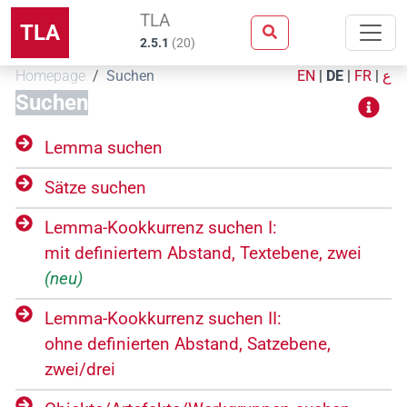
TLA
TLA
2.5.1
(
20
)
Homepage
Suchen
EN
|
DE
|
FR
|
ع
Suchen
Lemma suchen
Sätze suchen
Lemma-Kookkurrenz suchen I:
mit definiertem Abstand, Textebene, zwei
(neu)
Lemma-Kookkurrenz suchen II:
ohne definierten Abstand, Satzebene,
zwei/drei