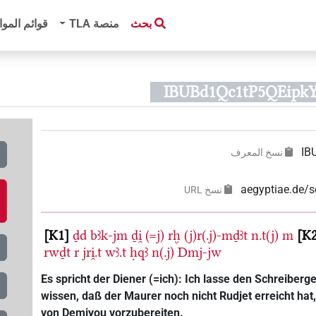
بحث
منصة‏ ‏TLA
قوائم الموا
IB
نسخ المعرف
aegyptiae.de/
نسخ‏ ‏URL
K1
ḏd
bꜣk-jm
ḏi̯
(=j)
rḫ
(j)r(.j)-mḏꜣt
n.t(j)
m
K
rwḏt
r
jri̯.t
wꜣ.t
ḥqꜣ
n(.j)
Dmj-jw
Es spricht der Diener (=ich): Ich lasse den Schreiberge
wissen, daß der Maurer noch nicht Rudjet erreicht ha
von Demiyou vorzubereiten.