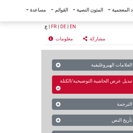
د المعجمية
المتون النصية
القوائم
مساعدة
EN
|
DE
|
FR
|
ع
مشاركة
معلومات
العلامات الهيروغليفية
تبديل عرض الحاشية التوضيحية/الكتلة
الترجمة
تأريخ النص