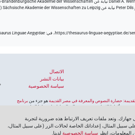
والإنس
https://thesaurus-linguae-aegyptiae.de
في
:
saurus Linguae Aegyptiae
الاتصال
بيانات النشر
سياسة الخصوصية
 القديمة: حضارة النصوص والمعرفة في مصر القديمة
هو جزء من
برنامج
ورية ألمانيا الاتحادية، وهو يهدف إلى الحفاظ على تراثنا الثقافي
لألمانية للعلوم والإنسانيات
‏.
جهازك. وتعد ملفات تعريف الارتباط هذه ضرورية لتجربة
ى سبيل المثال، إعداداتك الخاصة لحالات الزر (على سبيل المثال،
ن المعلومات، انظر
سياسة الخصوصية
لدينا.‏