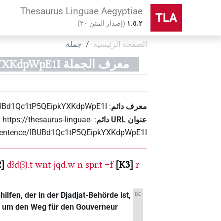
Thesaurus Linguae Aegyptiae
TLA
۱.٥.٢
(
إصدار المتن
٢٠
)
الصفحة الرئيسية
جملة
معرف الجملة IBUBd1Qc1tP5QEipkYXKdpWpE1I
معرف دائم
:
UBd1Qc1tP5QEipkYXKdpWpE1I
عنوان‏ ‏URL‏ دائم
:
https://thesaurus-linguae-
sentence/IBUBd1Qc1tP5QEipkYXKdpWpE1I
2
ḏꜣḏ(ꜣ).t
wnt
jqd.w
n
spr.t
=f
K3
r
hilfen, der in der Djadjat-Behörde ist,
DE
t, um den Weg für den Gouverneur