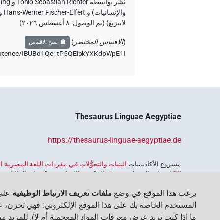
لايبزيغ) (تم الوصول:
٨ أغسطس ٢٠٢٦
)
(
الاقتباس المختصر
)
نسخ الاقتباس
/sentence/IBUBd1Qc1tP5QEipkYXKdpWpE1I،
Thesaurus Linguae Aegyptiae
https://thesaurus-linguae-aegyptiae.de
مشروع الأكاديميات ‏
البنيات والتحوُّلات في مفردات اللغة المصرية
الاكاديميات
الممول من قبل الحكومة الاتحادية وحكومات الولايات بجمه
واسترجاعه واستكشافه. يُنسَّق البرنامج من قِبل
اتحاد الأكاديميات ا
يرغب هذا الموقع في وضع
ملفات تعريف الارتباط الوظيفية
على 
المستخدم الخاصة بك على هذا الموقع الإلكتروني: فهي تخزن، عل
ما إذا كنت تريد عرض معرفات المواد المعجمية أم لا). للمزيد م