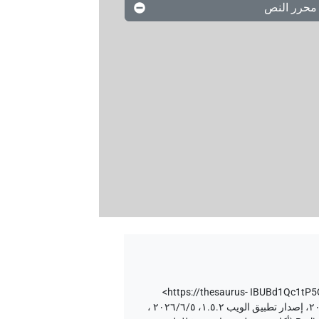
محرر النص
<https://thesaurus-
إصدار المتن ٢٠، إصدار تطبيق الويب ۱.٥.٢، ٢٠٢٦/٦/٥ ،