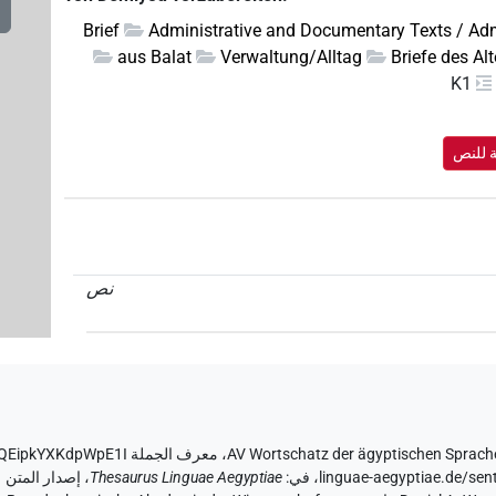
Brief
Administrative and Documentary Texts / Adm
aus Balat
Verwaltung/Alltag
Briefe des Al
K1
ة للنص
نص
AV Wortschatz der ägyptischen Sprach
،
معرف الجملة IBUBd1Qc1tP5QEipkYXKdpWpE1I
linguae-aegyptiae.de/s
،
في
:
Thesaurus Linguae Aegyptiae
،