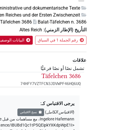
inistrative und dokumentarische Texte
ten Reiches und der Ersten Zwischenzeit
Täfelchen 3686
Balat-Täfelchen n. 3686
التأريخ (الإطار الزمني)
:
Altes Reich
رقم الجملة 1 في السياق
البيانات الوصفي
علاقات
تشمل نصًا أو نصًا فرعيًّا
Täfelchen 3686
74HFY7VZTFCN3JDVWPF46HQ6UQ
يرجى الاقتباس كـ
:
(
الاقتباس الكامل
)
نسخ الاقتباس
Ingelore Hafemann
،
مع مساهمات من قبل
e
entence/IBUBd1Qc1tP5QEipkYXKdpWpE1I>